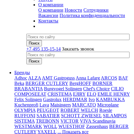
О компании
О компании
Новости
Сотрудники
Вакансии
Политика конфиденциальности
Контакты
+7 495 135-15-14
Заказать звонок
Бренды
Adhoc
ALZA
AMT Gastroguss
Anna Lafarg
ARCOS
BAF
Beka
BERGER CUTLERY
BergHOFF
BORNER
BRABANTIA
Burgvogel Solingen
Chef's Choice
CILIO
COMPOSEEAT
CRISTEMA
EJIRY
ELO
EMILE HENRY
Felix Solingen
Gastrolux
HERDMAR
Ivo
KAMBUKKA
Kuchenprofi
Lava
Maisingers
MARCATO
Microplane
OLYMPIA
PEUGEOT
ROBERT WELCH
Roesle
RUFFONI
SABATIER
SCHOTT ZWIESEL
SILAMPOS
SISTEMA
TREBONN
VICTOR
VIVA Scandinavia
WESTMARK
WOLL
WUESTHOF
Zassenhaus
BERGER
CUTLERY
YAXELL
... Показать все