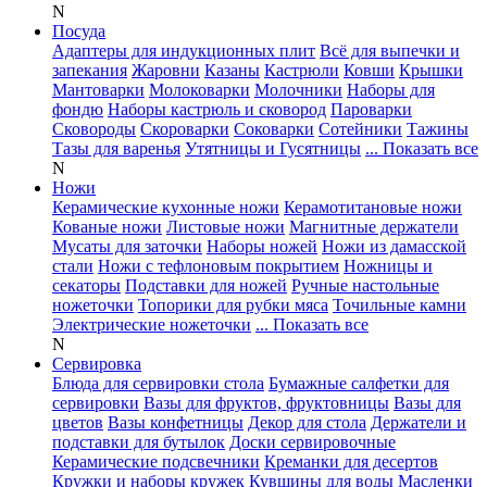
N
Посуда
Адаптеры для индукционных плит
Всё для выпечки и
запекания
Жаровни
Казаны
Кастрюли
Ковши
Крышки
Мантоварки
Молоковарки
Молочники
Наборы для
фондю
Наборы кастрюль и сковород
Пароварки
Сковороды
Скороварки
Соковарки
Сотейники
Тажины
Тазы для варенья
Утятницы и Гусятницы
... Показать все
N
Ножи
Керамические кухонные ножи
Керамотитановые ножи
Кованые ножи
Листовые ножи
Магнитные держатели
Мусаты для заточки
Наборы ножей
Ножи из дамасской
стали
Ножи с тефлоновым покрытием
Ножницы и
секаторы
Подставки для ножей
Ручные настольные
ножеточки
Топорики для рубки мяса
Точильные камни
Электрические ножеточки
... Показать все
N
Сервировка
Блюда для сервировки стола
Бумажные салфетки для
сервировки
Вазы для фруктов, фруктовницы
Вазы для
цветов
Вазы конфетницы
Декор для стола
Держатели и
подставки для бутылок
Доски сервировочные
Керамические подсвечники
Креманки для десертов
Кружки и наборы кружек
Кувшины для воды
Масленки