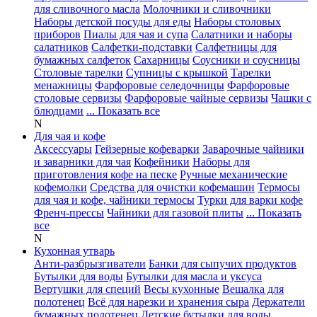
для сливочного масла
Молочники и сливочники
Наборы детской посуды для еды
Наборы столовых
приборов
Пиалы для чая и супа
Салатники и наборы
салатников
Салфетки-подставки
Салфетницы для
бумажных салфеток
Сахарницы
Соусники и соусницы
Столовые тарелки
Супницы с крышкой
Тарелки
менажницы
Фарфоровые селедочницы
Фарфоровые
столовые сервизы
Фарфоровые чайные сервизы
Чашки с
блюдцами
... Показать все
N
Для чая и кофе
Аксессуары
Гейзерные кофеварки
Заварочные чайники
и заварники для чая
Кофейники
Наборы для
приготовления кофе на песке
Ручные механические
кофемолки
Средства для очистки кофемашин
Термосы
для чая и кофе, чайники термосы
Турки для варки кофе
Френч-прессы
Чайники для газовой плиты
... Показать
все
N
Кухонная утварь
Анти-разбрызгиватели
Банки для сыпучих продуктов
Бутылки для воды
Бутылки для масла и уксуса
Вертушки для специй
Весы кухонные
Вешалка для
полотенец
Всё для нарезки и хранения сыра
Держатели
бумажных полотенец
Детские бутылки для воды