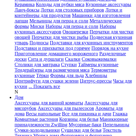
Керамика
Колоды для рубки мяса
Кухонные аксессуары
Ланч-боксы
Лотки для столовых приборов
Лотки и
контейнеры для продуктов
Машинки для изготовления
лапши
Мельницы для перца и соли
Металлические
формы
Миски
Наборы для перца и соли
Наборы
кухонных аксессуаров
Овощерезки
Перчатки для чистки
овощей
Перчатки для чистки рыбы
Подвесная кухонная
утварь
Подносы
Подставки для кухонных инструментов
Подставки и прихватки под горячее
Порядок на кухне
Приготовление домашнего мороженого
Разделочные
доски
Сита и дуршлаги
Скалки
Соковыжималки
Столики для завтрака
Ступки
Таймеры кухонные
Тендерайзеры для размягчения мяса
Термометры
кухонные
Тёрки
Формы для льда
Хлебницы
Центрифуги для сушки зелени
Цитрус-прессы
Часы для
кухни
... Показать все
N
Дом
Аксессуары для ванной комнаты
Аксессуары для
мясорубок
Аксессуары для пылесосов
Ароматы для
дома
Весы напольные
Все для пикника и дачи
Глажка
Комнатные растения
Корзины для белья
Маникюрные
принадлежности Zwilling
Мусорные баки
Пепельницы
Сумки-холодильники
Сушилки для белья
Текстиль
Техника
Уборка дома
Фоторамки и фотопанно
...