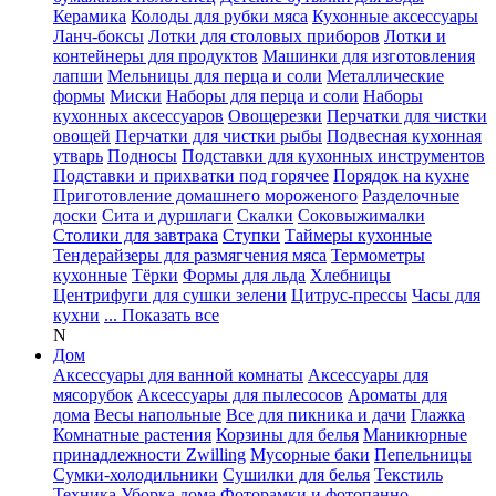
Керамика
Колоды для рубки мяса
Кухонные аксессуары
Ланч-боксы
Лотки для столовых приборов
Лотки и
контейнеры для продуктов
Машинки для изготовления
лапши
Мельницы для перца и соли
Металлические
формы
Миски
Наборы для перца и соли
Наборы
кухонных аксессуаров
Овощерезки
Перчатки для чистки
овощей
Перчатки для чистки рыбы
Подвесная кухонная
утварь
Подносы
Подставки для кухонных инструментов
Подставки и прихватки под горячее
Порядок на кухне
Приготовление домашнего мороженого
Разделочные
доски
Сита и дуршлаги
Скалки
Соковыжималки
Столики для завтрака
Ступки
Таймеры кухонные
Тендерайзеры для размягчения мяса
Термометры
кухонные
Тёрки
Формы для льда
Хлебницы
Центрифуги для сушки зелени
Цитрус-прессы
Часы для
кухни
... Показать все
N
Дом
Аксессуары для ванной комнаты
Аксессуары для
мясорубок
Аксессуары для пылесосов
Ароматы для
дома
Весы напольные
Все для пикника и дачи
Глажка
Комнатные растения
Корзины для белья
Маникюрные
принадлежности Zwilling
Мусорные баки
Пепельницы
Сумки-холодильники
Сушилки для белья
Текстиль
Техника
Уборка дома
Фоторамки и фотопанно
...