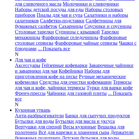
для сливочного масла
Молочники и сливочники
Наборы детской посуды для еды
Наборы столовых
приборов
Пиалы для чая и супа
Салатники и наборы
салатников
Салфетки-подставки
Салфетницы для
бумажных салфеток
Сахарницы
Соусники и соусницы
Столовые тарелки
Супницы с крышкой
Тарелки
менажницы
Фарфоровые селедочницы
Фарфоровые
столовые сервизы
Фарфоровые чайные сервизы
Чашки с
блюдцами
... Показать все
N
Для чая и кофе
Аксессуары
Гейзерные кофеварки
Заварочные чайники
и заварники для чая
Кофейники
Наборы для
приготовления кофе на песке
Ручные механические
кофемолки
Средства для очистки кофемашин
Термосы
для чая и кофе, чайники термосы
Турки для варки кофе
Френч-прессы
Чайники для газовой плиты
... Показать
все
N
Кухонная утварь
Анти-разбрызгиватели
Банки для сыпучих продуктов
Бутылки для воды
Бутылки для масла и уксуса
Вертушки для специй
Весы кухонные
Вешалка для
полотенец
Всё для нарезки и хранения сыра
Держатели
бумажных полотенец
Детские бутылки для воды