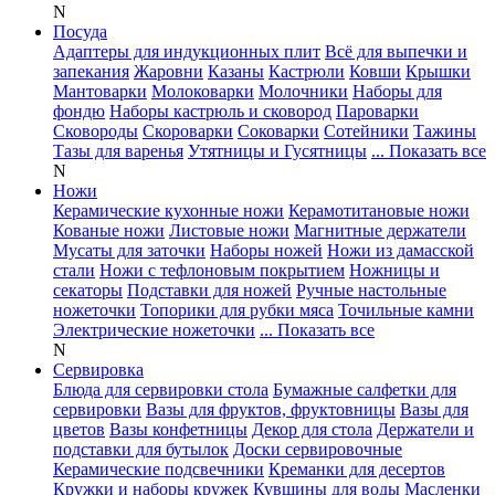
N
Посуда
Адаптеры для индукционных плит
Всё для выпечки и
запекания
Жаровни
Казаны
Кастрюли
Ковши
Крышки
Мантоварки
Молоковарки
Молочники
Наборы для
фондю
Наборы кастрюль и сковород
Пароварки
Сковороды
Скороварки
Соковарки
Сотейники
Тажины
Тазы для варенья
Утятницы и Гусятницы
... Показать все
N
Ножи
Керамические кухонные ножи
Керамотитановые ножи
Кованые ножи
Листовые ножи
Магнитные держатели
Мусаты для заточки
Наборы ножей
Ножи из дамасской
стали
Ножи с тефлоновым покрытием
Ножницы и
секаторы
Подставки для ножей
Ручные настольные
ножеточки
Топорики для рубки мяса
Точильные камни
Электрические ножеточки
... Показать все
N
Сервировка
Блюда для сервировки стола
Бумажные салфетки для
сервировки
Вазы для фруктов, фруктовницы
Вазы для
цветов
Вазы конфетницы
Декор для стола
Держатели и
подставки для бутылок
Доски сервировочные
Керамические подсвечники
Креманки для десертов
Кружки и наборы кружек
Кувшины для воды
Масленки