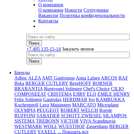
О компании
О компании
Новости
Сотрудники
Вакансии
Политика конфиденциальности
Контакты
+7 495 135-15-14
Заказать звонок
Бренды
Adhoc
ALZA
AMT Gastroguss
Anna Lafarg
ARCOS
BAF
Beka
BERGER CUTLERY
BergHOFF
BORNER
BRABANTIA
Burgvogel Solingen
Chef's Choice
CILIO
COMPOSEEAT
CRISTEMA
EJIRY
ELO
EMILE HENRY
Felix Solingen
Gastrolux
HERDMAR
Ivo
KAMBUKKA
Kuchenprofi
Lava
Maisingers
MARCATO
Microplane
OLYMPIA
PEUGEOT
ROBERT WELCH
Roesle
RUFFONI
SABATIER
SCHOTT ZWIESEL
SILAMPOS
SISTEMA
TREBONN
VICTOR
VIVA Scandinavia
WESTMARK
WOLL
WUESTHOF
Zassenhaus
BERGER
CUTLERY
YAXELL
... Показать все