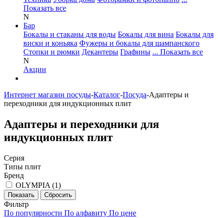
Показать все
N
Бар
Бокалы и стаканы для воды
Бокалы для вина
Бокалы для
виски и коньяка
Фужеры и бокалы для шампанского
Стопки и рюмки
Декантеры
Графины
... Показать все
N
Акции
Интернет магазин посуды
-
Каталог
-
Посуда
-
Адаптеры и
переходники для индукционных плит
Адаптеры и переходники для
индукционных плит
Серия
Типы плит
Бренд
OLYMPIA (
1
)
Фильтр
По популярности
По алфавиту
По цене