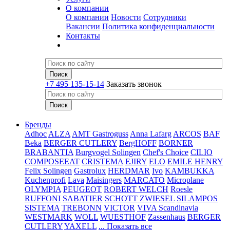
О компании
О компании
Новости
Сотрудники
Вакансии
Политика конфиденциальности
Контакты
+7 495 135-15-14
Заказать звонок
Бренды
Adhoc
ALZA
AMT Gastroguss
Anna Lafarg
ARCOS
BAF
Beka
BERGER CUTLERY
BergHOFF
BORNER
BRABANTIA
Burgvogel Solingen
Chef's Choice
CILIO
COMPOSEEAT
CRISTEMA
EJIRY
ELO
EMILE HENRY
Felix Solingen
Gastrolux
HERDMAR
Ivo
KAMBUKKA
Kuchenprofi
Lava
Maisingers
MARCATO
Microplane
OLYMPIA
PEUGEOT
ROBERT WELCH
Roesle
RUFFONI
SABATIER
SCHOTT ZWIESEL
SILAMPOS
SISTEMA
TREBONN
VICTOR
VIVA Scandinavia
WESTMARK
WOLL
WUESTHOF
Zassenhaus
BERGER
CUTLERY
YAXELL
... Показать все