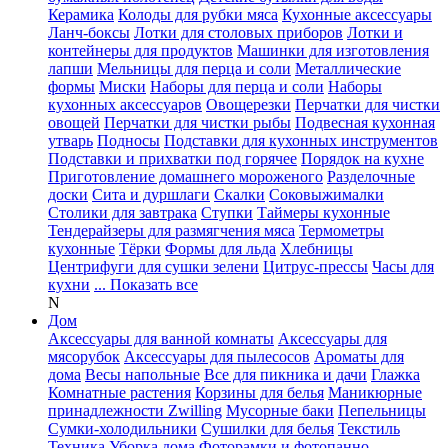
Керамика
Колоды для рубки мяса
Кухонные аксессуары
Ланч-боксы
Лотки для столовых приборов
Лотки и
контейнеры для продуктов
Машинки для изготовления
лапши
Мельницы для перца и соли
Металлические
формы
Миски
Наборы для перца и соли
Наборы
кухонных аксессуаров
Овощерезки
Перчатки для чистки
овощей
Перчатки для чистки рыбы
Подвесная кухонная
утварь
Подносы
Подставки для кухонных инструментов
Подставки и прихватки под горячее
Порядок на кухне
Приготовление домашнего мороженого
Разделочные
доски
Сита и дуршлаги
Скалки
Соковыжималки
Столики для завтрака
Ступки
Таймеры кухонные
Тендерайзеры для размягчения мяса
Термометры
кухонные
Тёрки
Формы для льда
Хлебницы
Центрифуги для сушки зелени
Цитрус-прессы
Часы для
кухни
... Показать все
N
Дом
Аксессуары для ванной комнаты
Аксессуары для
мясорубок
Аксессуары для пылесосов
Ароматы для
дома
Весы напольные
Все для пикника и дачи
Глажка
Комнатные растения
Корзины для белья
Маникюрные
принадлежности Zwilling
Мусорные баки
Пепельницы
Сумки-холодильники
Сушилки для белья
Текстиль
Техника
Уборка дома
Фоторамки и фотопанно
...