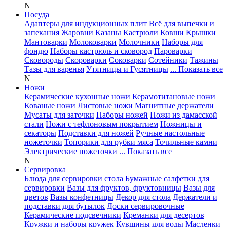
N
Посуда
Адаптеры для индукционных плит
Всё для выпечки и
запекания
Жаровни
Казаны
Кастрюли
Ковши
Крышки
Мантоварки
Молоковарки
Молочники
Наборы для
фондю
Наборы кастрюль и сковород
Пароварки
Сковороды
Скороварки
Соковарки
Сотейники
Тажины
Тазы для варенья
Утятницы и Гусятницы
... Показать все
N
Ножи
Керамические кухонные ножи
Керамотитановые ножи
Кованые ножи
Листовые ножи
Магнитные держатели
Мусаты для заточки
Наборы ножей
Ножи из дамасской
стали
Ножи с тефлоновым покрытием
Ножницы и
секаторы
Подставки для ножей
Ручные настольные
ножеточки
Топорики для рубки мяса
Точильные камни
Электрические ножеточки
... Показать все
N
Сервировка
Блюда для сервировки стола
Бумажные салфетки для
сервировки
Вазы для фруктов, фруктовницы
Вазы для
цветов
Вазы конфетницы
Декор для стола
Держатели и
подставки для бутылок
Доски сервировочные
Керамические подсвечники
Креманки для десертов
Кружки и наборы кружек
Кувшины для воды
Масленки