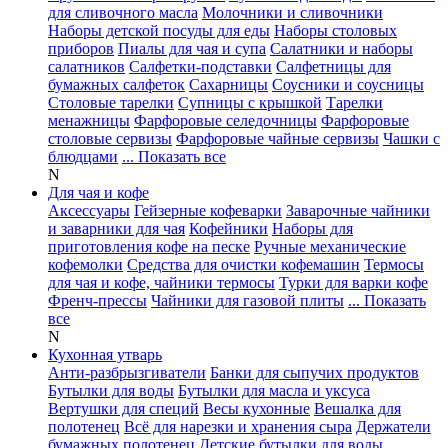
для сливочного масла
Молочники и сливочники
Наборы детской посуды для еды
Наборы столовых
приборов
Пиалы для чая и супа
Салатники и наборы
салатников
Салфетки-подставки
Салфетницы для
бумажных салфеток
Сахарницы
Соусники и соусницы
Столовые тарелки
Супницы с крышкой
Тарелки
менажницы
Фарфоровые селедочницы
Фарфоровые
столовые сервизы
Фарфоровые чайные сервизы
Чашки с
блюдцами
... Показать все
N
Для чая и кофе
Аксессуары
Гейзерные кофеварки
Заварочные чайники
и заварники для чая
Кофейники
Наборы для
приготовления кофе на песке
Ручные механические
кофемолки
Средства для очистки кофемашин
Термосы
для чая и кофе, чайники термосы
Турки для варки кофе
Френч-прессы
Чайники для газовой плиты
... Показать
все
N
Кухонная утварь
Анти-разбрызгиватели
Банки для сыпучих продуктов
Бутылки для воды
Бутылки для масла и уксуса
Вертушки для специй
Весы кухонные
Вешалка для
полотенец
Всё для нарезки и хранения сыра
Держатели
бумажных полотенец
Детские бутылки для воды