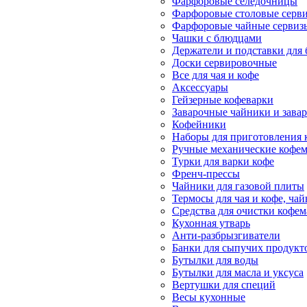
Фарфоровые селедочницы
Фарфоровые столовые серв
Фарфоровые чайные сервиз
Чашки с блюдцами
Держатели и подставки для
Доски сервировочные
Все для чая и кофе
Аксессуары
Гейзерные кофеварки
Заварочные чайники и завар
Кофейники
Наборы для приготовления к
Ручные механические кофе
Турки для варки кофе
Френч-прессы
Чайники для газовой плиты
Термосы для чая и кофе, ча
Средства для очистки кофе
Кухонная утварь
Анти-разбрызгиватели
Банки для сыпучих продукт
Бутылки для воды
Бутылки для масла и уксуса
Вертушки для специй
Весы кухонные