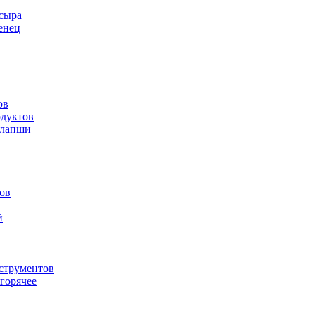
 сыра
енец
ов
одуктов
 лапши
ов
й
струментов
горячее