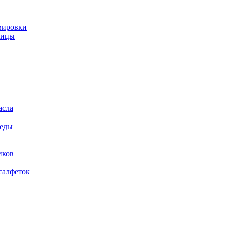
вировки
ницы
асла
 еды
иков
салфеток