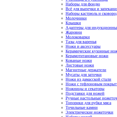
Наборы для фондю
Всё для выпечки и запекани
Наборы кастрюль и сковоро
Молочники
Крышки
Адаптеры для индукционны
Жаровни
Молоковарки
Тазы для варенья
Ножи и аксессуары
Керамические кухонные но
Керамотитановые ножи
Кованые ножи
Листовые ножи
Магнитные держатели
Мусаты для заточки
Ножи из дамасской стали
Ножи с тефлоновым покры
Ножницы и секаторы
Подставки для ножей
Ручные настольные ножето
Топорики для рубки мяса
Точильные камни
Электрические ножеточки
Наборы ножей