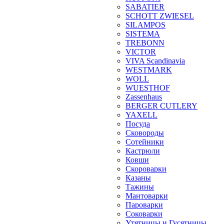
SABATIER
SCHOTT ZWIESEL
SILAMPOS
SISTEMA
TREBONN
VICTOR
VIVA Scandinavia
WESTMARK
WOLL
WUESTHOF
Zassenhaus
BERGER CUTLERY
YAXELL
Посуда
Сковороды
Сотейники
Кастрюли
Ковши
Скороварки
Казаны
Тажины
Мантоварки
Пароварки
Соковарки
Утятницы и Гусятницы