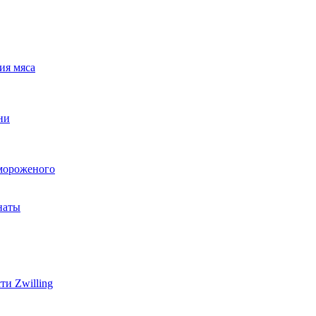
ия мяса
ни
мороженого
наты
и Zwilling