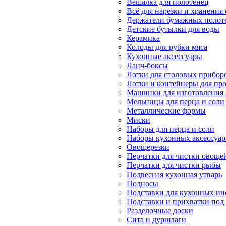
Вешалка для полотенец
Всё для нарезки и хранения
Держатели бумажных полот
Детские бутылки для воды
Керамика
Колоды для рубки мяса
Кухонные аксессуары
Ланч-боксы
Лотки для столовых прибор
Лотки и контейнеры для пр
Машинки для изготовления
Мельницы для перца и соли
Металлические формы
Миски
Наборы для перца и соли
Наборы кухонных аксессуар
Овощерезки
Перчатки для чистки овоще
Перчатки для чистки рыбы
Подвесная кухонная утварь
Подносы
Подставки для кухонных ин
Подставки и прихватки под 
Разделочные доски
Сита и дуршлаги