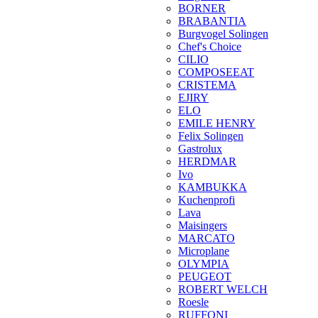
BORNER
BRABANTIA
Burgvogel Solingen
Chef's Choice
CILIO
COMPOSEEAT
CRISTEMA
EJIRY
ELO
EMILE HENRY
Felix Solingen
Gastrolux
HERDMAR
Ivo
KAMBUKKA
Kuchenprofi
Lava
Maisingers
MARCATO
Microplane
OLYMPIA
PEUGEOT
ROBERT WELCH
Roesle
RUFFONI