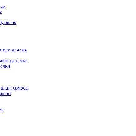
изы
ы
 бутылок
ники для чая
офе на песке
молки
йники термосы
машин
ов