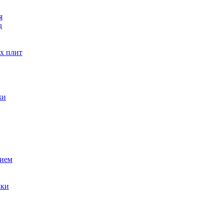
я
д
х плит
жи
тием
чки