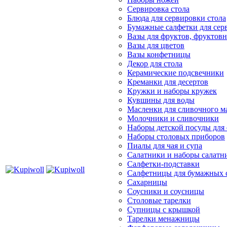
Сервировка стола
Блюда для сервировки стола
Бумажные салфетки для сер
Вазы для фруктов, фруктов
Вазы для цветов
Вазы конфетницы
Декор для стола
Керамические подсвечники
Креманки для десертов
Кружки и наборы кружек
Кувшины для воды
Масленки для сливочного м
Молочники и сливочники
Наборы детской посуды для
Наборы столовых приборов
Пиалы для чая и супа
Салатники и наборы салатн
Салфетки-подставки
Салфетницы для бумажных 
Сахарницы
Соусники и соусницы
Столовые тарелки
Супницы с крышкой
Тарелки менажницы