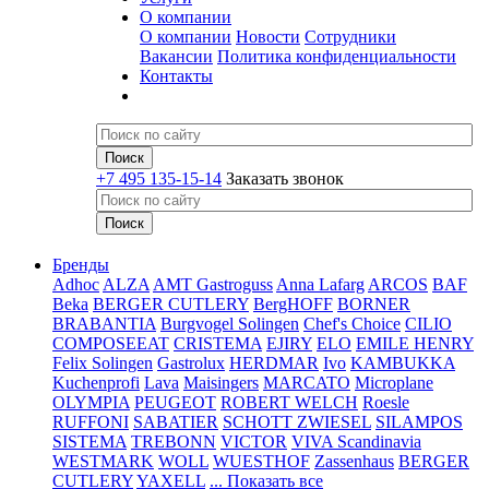
О компании
О компании
Новости
Сотрудники
Вакансии
Политика конфиденциальности
Контакты
+7 495 135-15-14
Заказать звонок
Бренды
Adhoc
ALZA
AMT Gastroguss
Anna Lafarg
ARCOS
BAF
Beka
BERGER CUTLERY
BergHOFF
BORNER
BRABANTIA
Burgvogel Solingen
Chef's Choice
CILIO
COMPOSEEAT
CRISTEMA
EJIRY
ELO
EMILE HENRY
Felix Solingen
Gastrolux
HERDMAR
Ivo
KAMBUKKA
Kuchenprofi
Lava
Maisingers
MARCATO
Microplane
OLYMPIA
PEUGEOT
ROBERT WELCH
Roesle
RUFFONI
SABATIER
SCHOTT ZWIESEL
SILAMPOS
SISTEMA
TREBONN
VICTOR
VIVA Scandinavia
WESTMARK
WOLL
WUESTHOF
Zassenhaus
BERGER
CUTLERY
YAXELL
... Показать все