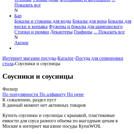
Показать все
N
Бар
Бокалы и стаканы для воды
Бокалы для вина
Бокалы для
виски и коньяка
Фужеры и бокалы для шампанского
Стопки и рюмки
Декантеры
Графины
... Показать все
N
Акции
Интернет магазин посуды
-
Каталог
-
Посуда для сервировки
стола
-
Соусники и соусницы
Соусники и соусницы
Фильтр
По популярности
По алфавиту
По цене
К сожалению, раздел пуст
В данный момент нет активных товаров
Купить соусники и соусницы с крышкой, пластиковые
емкости для соуса разного объема по выгодным ценам в
Москве в интернет магазине посуды КупиWOll.