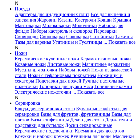
N
Посуда
Адаптеры для индукционных плит
Всё для выпечки и
запекания
Жаровни
Казаны
Кастрюли
Ковши
Крышки
Мантоварки
Молоковарки
Молочники
Наборы для
фондю
Наборы кастрюль и сковород
Пароварки
Сковороды
Скороварки
Соковарки
Сотейники
Тажины
Тазы для варенья
Утятницы и Гусятницы
... Показать все
N
Ножи
Керамические кухонные ножи
Керамотитановые ножи
Кованые ножи
Листовые ножи
Магнитные держатели
Мусаты для заточки
Наборы ножей
Ножи из дамасской
стали
Ножи с тефлоновым покрытием
Ножницы и
секаторы
Подставки для ножей
Ручные настольные
ножеточки
Топорики для рубки мяса
Точильные камни
Электрические ножеточки
... Показать все
N
Сервировка
Блюда для сервировки стола
Бумажные салфетки для
сервировки
Вазы для фруктов, фруктовницы
Вазы для
цветов
Вазы конфетницы
Декор для стола
Держатели и
подставки для бутылок
Доски сервировочные
Керамические подсвечники
Креманки для десертов
Кружки и наборы кружек
Кувшины для воды
Масленки