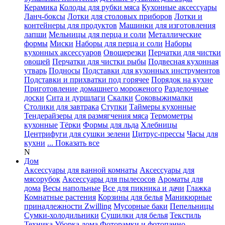
Керамика
Колоды для рубки мяса
Кухонные аксессуары
Ланч-боксы
Лотки для столовых приборов
Лотки и
контейнеры для продуктов
Машинки для изготовления
лапши
Мельницы для перца и соли
Металлические
формы
Миски
Наборы для перца и соли
Наборы
кухонных аксессуаров
Овощерезки
Перчатки для чистки
овощей
Перчатки для чистки рыбы
Подвесная кухонная
утварь
Подносы
Подставки для кухонных инструментов
Подставки и прихватки под горячее
Порядок на кухне
Приготовление домашнего мороженого
Разделочные
доски
Сита и дуршлаги
Скалки
Соковыжималки
Столики для завтрака
Ступки
Таймеры кухонные
Тендерайзеры для размягчения мяса
Термометры
кухонные
Тёрки
Формы для льда
Хлебницы
Центрифуги для сушки зелени
Цитрус-прессы
Часы для
кухни
... Показать все
N
Дом
Аксессуары для ванной комнаты
Аксессуары для
мясорубок
Аксессуары для пылесосов
Ароматы для
дома
Весы напольные
Все для пикника и дачи
Глажка
Комнатные растения
Корзины для белья
Маникюрные
принадлежности Zwilling
Мусорные баки
Пепельницы
Сумки-холодильники
Сушилки для белья
Текстиль
Техника
Уборка дома
Фоторамки и фотопанно
...