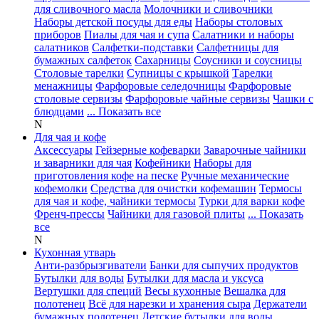
для сливочного масла
Молочники и сливочники
Наборы детской посуды для еды
Наборы столовых
приборов
Пиалы для чая и супа
Салатники и наборы
салатников
Салфетки-подставки
Салфетницы для
бумажных салфеток
Сахарницы
Соусники и соусницы
Столовые тарелки
Супницы с крышкой
Тарелки
менажницы
Фарфоровые селедочницы
Фарфоровые
столовые сервизы
Фарфоровые чайные сервизы
Чашки с
блюдцами
... Показать все
N
Для чая и кофе
Аксессуары
Гейзерные кофеварки
Заварочные чайники
и заварники для чая
Кофейники
Наборы для
приготовления кофе на песке
Ручные механические
кофемолки
Средства для очистки кофемашин
Термосы
для чая и кофе, чайники термосы
Турки для варки кофе
Френч-прессы
Чайники для газовой плиты
... Показать
все
N
Кухонная утварь
Анти-разбрызгиватели
Банки для сыпучих продуктов
Бутылки для воды
Бутылки для масла и уксуса
Вертушки для специй
Весы кухонные
Вешалка для
полотенец
Всё для нарезки и хранения сыра
Держатели
бумажных полотенец
Детские бутылки для воды