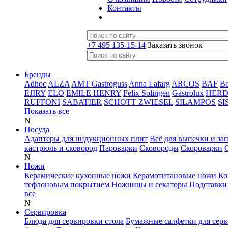
Контакты
+7 495 135-15-14
Заказать звонок
Бренды
Adhoc
ALZA
AMT Gastroguss
Anna Lafarg
ARCOS
BAF
B
EJIRY
ELO
EMILE HENRY
Felix Solingen
Gastrolux
HER
RUFFONI
SABATIER
SCHOTT ZWIESEL
SILAMPOS
SI
Показать все
N
Посуда
Адаптеры для индукционных плит
Всё для выпечки и за
кастрюль и сковород
Пароварки
Сковороды
Скороварки
N
Ножи
Керамические кухонные ножи
Керамотитановые ножи
Ко
тефлоновым покрытием
Ножницы и секаторы
Подставки
все
N
Сервировка
Блюда для сервировки стола
Бумажные салфетки для сер