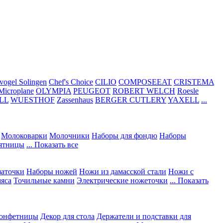
vogel Solingen
Chef's Choice
CILIO
COMPOSEEAT
CRISTEMA
Microplane
OLYMPIA
PEUGEOT
ROBERT WELCH
Roesle
LL
WUESTHOF
Zassenhaus
BERGER CUTLERY
YAXELL
...
Молоковарки
Молочники
Наборы для фондю
Наборы
сятницы
... Показать все
заточки
Наборы ножей
Ножи из дамасской стали
Ножи с
мяса
Точильные камни
Электрические ножеточки
... Показать
конфетницы
Декор для стола
Держатели и подставки для