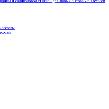
турбины и силиконовой стяжкой для любых бытовых пылесосов
есосам