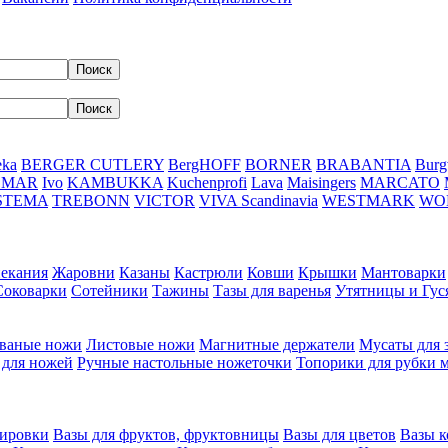
eka
BERGER CUTLERY
BergHOFF
BORNER
BRABANTIA
Burg
DMAR
Ivo
KAMBUKKA
Kuchenprofi
Lava
Maisingers
MARCATO
STEMA
TREBONN
VICTOR
VIVA Scandinavia
WESTMARK
WO
пекания
Жаровни
Казаны
Кастрюли
Ковши
Крышки
Мантоварки
Соковарки
Сотейники
Тажины
Тазы для варенья
Утятницы и Гу
ваные ножи
Листовые ножи
Магнитные держатели
Мусаты для 
 для ножей
Ручные настольные ножеточки
Топорики для рубки 
вировки
Вазы для фруктов, фруктовницы
Вазы для цветов
Вазы 