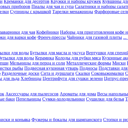
ки
Креманки для десертов
Кружки и наборы кружек
Кувшины дл
ловых приборов
Пиалы для чая и супа
Салатники и наборы салат
елки
Супницы с крышкой
Тарелки менажницы
Фарфоровые сел
заварники для чая
Кофейники
Наборы для приготовления кофе н
рки для варки кофе
Френч-прессы
Чайники для газовой плиты
..
ылки для воды
Бутылки для масла и уксуса
Вертушки для специ
бутылки для воды
Керамика
Колоды для рубки мяса
Кухонные ак
апши
Мельницы для перца и соли
Металлические формы
Миски
чистки рыбы
Подвесная кухонная утварь
Подносы
Подставки для
о
Разделочные доски
Сита и дуршлаги
Скалки
Соковыжималки
С
 для льда
Хлебницы
Центрифуги для сушки зелени
Цитрус-пре
ок
Аксессуары для пылесосов
Ароматы для дома
Весы напольны
ые баки
Пепельницы
Сумки-холодильники
Сушилки для белья
Т
виски и коньяка
Фужеры и бокалы для шампанского
Стопки и р