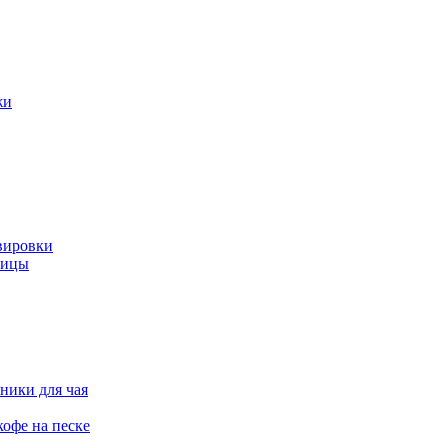
жи
вировки
ницы
ники для чая
офе на песке