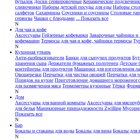
бутылок
Доски сервировочные
Керамические подсвечни
сливочники
Наборы детской посуды для еды
Наборы сто
салфеток
Сахарницы
Соусники и соусницы
Столовые тар
сервизы
Чашки с блюдцами
... Показать все
N
Для чая и кофе
Аксессуары
Гейзерные кофеварки
Заварочные чайники и 
кофемашин
Термосы для чая и кофе, чайники термосы
Ту
N
Кухонная утварь
Анти-разбрызгиватели
Банки для сыпучих продуктов
Бут
хранения сыра
Держатели бумажных полотенец
Детские 
контейнеры для продуктов
Машинки для изготовления л
Овощерезки
Перчатки для чистки овощей
Перчатки для 
Порядок на кухне
Приготовление домашнего мороженог
для размягчения мяса
Термометры кухонные
Тёрки
Формы
N
Дом
Аксессуары для ванной комнаты
Аксессуары для мясоруб
для белья
Маникюрные принадлежности Zwilling
Мусорн
Показать все
N
Бар
Бокалы и стаканы для воды
Бокалы для вина
Бокалы для 
N