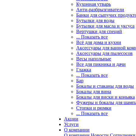
Кухонная утварь
Анти-разбрызгиватели
Банки для сыпучих продукт
Бутылки для воды
Бутылки для масла и уксуса
Вертушки для специй
... Показать все
Всё для дома и кухни
Аксессуары для ванной ком
Аксессуары для пылесосов
Весы напольные
Все для пикника и дачи
Глажка
... Показать все
Бар
Бокалы и стаканы для воды
Бокалы для вина
Бокалы для виски и коньяка
Фужеры и бокалы для шамп
Стопки и рюмки
... Показать все
Акции
Услуги
О компании
О компании
Новости
Сотрудники