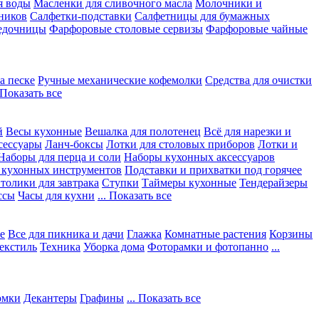
я воды
Масленки для сливочного масла
Молочники и
ников
Салфетки-подставки
Салфетницы для бумажных
едочницы
Фарфоровые столовые сервизы
Фарфоровые чайные
а песке
Ручные механические кофемолки
Средства для очистки
. Показать все
й
Весы кухонные
Вешалка для полотенец
Всё для нарезки и
сессуары
Ланч-боксы
Лотки для столовых приборов
Лотки и
Наборы для перца и соли
Наборы кухонных аксессуаров
 кухонных инструментов
Подставки и прихватки под горячее
толики для завтрака
Ступки
Таймеры кухонные
Тендерайзеры
ссы
Часы для кухни
... Показать все
е
Все для пикника и дачи
Глажка
Комнатные растения
Корзины
екстиль
Техника
Уборка дома
Фоторамки и фотопанно
...
юмки
Декантеры
Графины
... Показать все