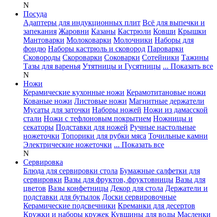
N
Посуда
Адаптеры для индукционных плит
Всё для выпечки и
запекания
Жаровни
Казаны
Кастрюли
Ковши
Крышки
Мантоварки
Молоковарки
Молочники
Наборы для
фондю
Наборы кастрюль и сковород
Пароварки
Сковороды
Скороварки
Соковарки
Сотейники
Тажины
Тазы для варенья
Утятницы и Гусятницы
... Показать все
N
Ножи
Керамические кухонные ножи
Керамотитановые ножи
Кованые ножи
Листовые ножи
Магнитные держатели
Мусаты для заточки
Наборы ножей
Ножи из дамасской
стали
Ножи с тефлоновым покрытием
Ножницы и
секаторы
Подставки для ножей
Ручные настольные
ножеточки
Топорики для рубки мяса
Точильные камни
Электрические ножеточки
... Показать все
N
Сервировка
Блюда для сервировки стола
Бумажные салфетки для
сервировки
Вазы для фруктов, фруктовницы
Вазы для
цветов
Вазы конфетницы
Декор для стола
Держатели и
подставки для бутылок
Доски сервировочные
Керамические подсвечники
Креманки для десертов
Кружки и наборы кружек
Кувшины для воды
Масленки