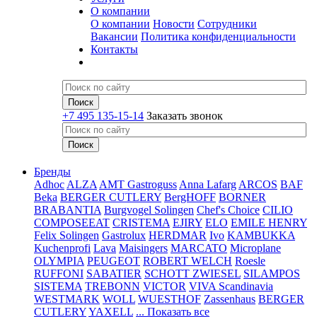
О компании
О компании
Новости
Сотрудники
Вакансии
Политика конфиденциальности
Контакты
+7 495 135-15-14
Заказать звонок
Бренды
Adhoc
ALZA
AMT Gastroguss
Anna Lafarg
ARCOS
BAF
Beka
BERGER CUTLERY
BergHOFF
BORNER
BRABANTIA
Burgvogel Solingen
Chef's Choice
CILIO
COMPOSEEAT
CRISTEMA
EJIRY
ELO
EMILE HENRY
Felix Solingen
Gastrolux
HERDMAR
Ivo
KAMBUKKA
Kuchenprofi
Lava
Maisingers
MARCATO
Microplane
OLYMPIA
PEUGEOT
ROBERT WELCH
Roesle
RUFFONI
SABATIER
SCHOTT ZWIESEL
SILAMPOS
SISTEMA
TREBONN
VICTOR
VIVA Scandinavia
WESTMARK
WOLL
WUESTHOF
Zassenhaus
BERGER
CUTLERY
YAXELL
... Показать все