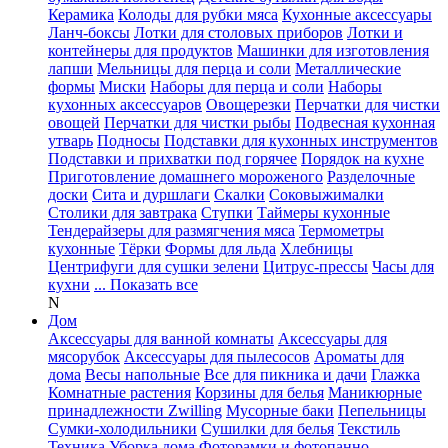
Керамика
Колоды для рубки мяса
Кухонные аксессуары
Ланч-боксы
Лотки для столовых приборов
Лотки и
контейнеры для продуктов
Машинки для изготовления
лапши
Мельницы для перца и соли
Металлические
формы
Миски
Наборы для перца и соли
Наборы
кухонных аксессуаров
Овощерезки
Перчатки для чистки
овощей
Перчатки для чистки рыбы
Подвесная кухонная
утварь
Подносы
Подставки для кухонных инструментов
Подставки и прихватки под горячее
Порядок на кухне
Приготовление домашнего мороженого
Разделочные
доски
Сита и дуршлаги
Скалки
Соковыжималки
Столики для завтрака
Ступки
Таймеры кухонные
Тендерайзеры для размягчения мяса
Термометры
кухонные
Тёрки
Формы для льда
Хлебницы
Центрифуги для сушки зелени
Цитрус-прессы
Часы для
кухни
... Показать все
N
Дом
Аксессуары для ванной комнаты
Аксессуары для
мясорубок
Аксессуары для пылесосов
Ароматы для
дома
Весы напольные
Все для пикника и дачи
Глажка
Комнатные растения
Корзины для белья
Маникюрные
принадлежности Zwilling
Мусорные баки
Пепельницы
Сумки-холодильники
Сушилки для белья
Текстиль
Техника
Уборка дома
Фоторамки и фотопанно
...