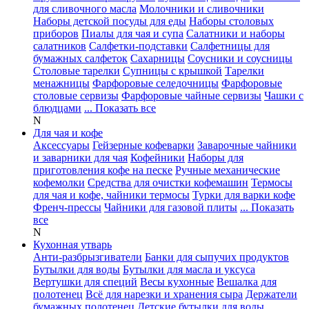
для сливочного масла
Молочники и сливочники
Наборы детской посуды для еды
Наборы столовых
приборов
Пиалы для чая и супа
Салатники и наборы
салатников
Салфетки-подставки
Салфетницы для
бумажных салфеток
Сахарницы
Соусники и соусницы
Столовые тарелки
Супницы с крышкой
Тарелки
менажницы
Фарфоровые селедочницы
Фарфоровые
столовые сервизы
Фарфоровые чайные сервизы
Чашки с
блюдцами
... Показать все
N
Для чая и кофе
Аксессуары
Гейзерные кофеварки
Заварочные чайники
и заварники для чая
Кофейники
Наборы для
приготовления кофе на песке
Ручные механические
кофемолки
Средства для очистки кофемашин
Термосы
для чая и кофе, чайники термосы
Турки для варки кофе
Френч-прессы
Чайники для газовой плиты
... Показать
все
N
Кухонная утварь
Анти-разбрызгиватели
Банки для сыпучих продуктов
Бутылки для воды
Бутылки для масла и уксуса
Вертушки для специй
Весы кухонные
Вешалка для
полотенец
Всё для нарезки и хранения сыра
Держатели
бумажных полотенец
Детские бутылки для воды