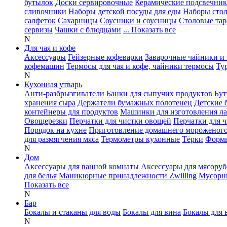
бутылок
Доски сервировочные
Керамические подсвечни
сливочники
Наборы детской посуды для еды
Наборы сто
салфеток
Сахарницы
Соусники и соусницы
Столовые тар
сервизы
Чашки с блюдцами
... Показать все
N
Для чая и кофе
Аксессуары
Гейзерные кофеварки
Заварочные чайники и 
кофемашин
Термосы для чая и кофе, чайники термосы
Ту
N
Кухонная утварь
Анти-разбрызгиватели
Банки для сыпучих продуктов
Бут
хранения сыра
Держатели бумажных полотенец
Детские 
контейнеры для продуктов
Машинки для изготовления л
Овощерезки
Перчатки для чистки овощей
Перчатки для 
Порядок на кухне
Приготовление домашнего мороженог
для размягчения мяса
Термометры кухонные
Тёрки
Формы
N
Дом
Аксессуары для ванной комнаты
Аксессуары для мясоруб
для белья
Маникюрные принадлежности Zwilling
Мусорн
Показать все
N
Бар
Бокалы и стаканы для воды
Бокалы для вина
Бокалы для 
N