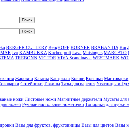
eka
BERGER CUTLERY
BergHOFF
BORNER
BRABANTIA
Burg
DMAR
Ivo
KAMBUKKA
Kuchenprofi
Lava
Maisingers
MARCATO
STEMA
TREBONN
VICTOR
VIVA Scandinavia
WESTMARK
WO
пекания
Жаровни
Казаны
Кастрюли
Ковши
Крышки
Мантоварки
Соковарки
Сотейники
Тажины
Тазы для варенья
Утятницы и Гу
ваные ножи
Листовые ножи
Магнитные держатели
Мусаты для 
 для ножей
Ручные настольные ножеточки
Топорики для рубки 
вировки
Вазы для фруктов, фруктовницы
Вазы для цветов
Вазы 