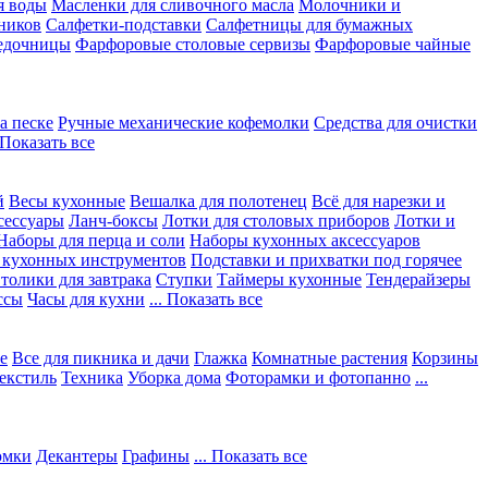
я воды
Масленки для сливочного масла
Молочники и
ников
Салфетки-подставки
Салфетницы для бумажных
едочницы
Фарфоровые столовые сервизы
Фарфоровые чайные
а песке
Ручные механические кофемолки
Средства для очистки
. Показать все
й
Весы кухонные
Вешалка для полотенец
Всё для нарезки и
сессуары
Ланч-боксы
Лотки для столовых приборов
Лотки и
Наборы для перца и соли
Наборы кухонных аксессуаров
 кухонных инструментов
Подставки и прихватки под горячее
толики для завтрака
Ступки
Таймеры кухонные
Тендерайзеры
ссы
Часы для кухни
... Показать все
е
Все для пикника и дачи
Глажка
Комнатные растения
Корзины
екстиль
Техника
Уборка дома
Фоторамки и фотопанно
...
юмки
Декантеры
Графины
... Показать все