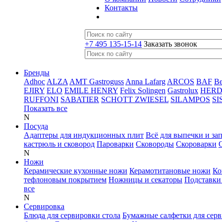
Контакты
+7 495 135-15-14
Заказать звонок
Бренды
Adhoc
ALZA
AMT Gastroguss
Anna Lafarg
ARCOS
BAF
B
EJIRY
ELO
EMILE HENRY
Felix Solingen
Gastrolux
HER
RUFFONI
SABATIER
SCHOTT ZWIESEL
SILAMPOS
SI
Показать все
N
Посуда
Адаптеры для индукционных плит
Всё для выпечки и за
кастрюль и сковород
Пароварки
Сковороды
Скороварки
N
Ножи
Керамические кухонные ножи
Керамотитановые ножи
Ко
тефлоновым покрытием
Ножницы и секаторы
Подставки
все
N
Сервировка
Блюда для сервировки стола
Бумажные салфетки для сер