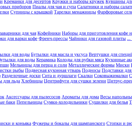
ки
Креманки для десертов
Кружки и наборы кружек
Кувшины дл
ловых приборов
Пиалы для чая и супа
Салатники и наборы салат
елки
Супницы с крышкой
Тарелки менажницы
Фарфоровые сел
заварники для чая
Кофейники
Наборы для приготовления кофе н
рки для варки кофе
Френч-прессы
Чайники для газовой плиты
..
ылки для воды
Бутылки для масла и уксуса
Вертушки для специ
бутылки для воды
Керамика
Колоды для рубки мяса
Кухонные ак
апши
Мельницы для перца и соли
Металлические формы
Миски
чистки рыбы
Подвесная кухонная утварь
Подносы
Подставки для
о
Разделочные доски
Сита и дуршлаги
Скалки
Соковыжималки
С
 для льда
Хлебницы
Центрифуги для сушки зелени
Цитрус-пре
ок
Аксессуары для пылесосов
Ароматы для дома
Весы напольны
ые баки
Пепельницы
Сумки-холодильники
Сушилки для белья
Т
виски и коньяка
Фужеры и бокалы для шампанского
Стопки и р