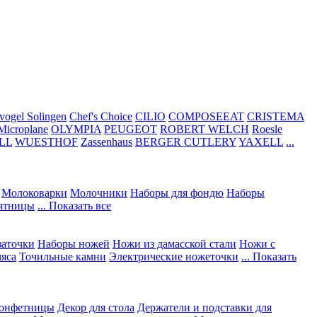
vogel Solingen
Chef's Choice
CILIO
COMPOSEEAT
CRISTEMA
Microplane
OLYMPIA
PEUGEOT
ROBERT WELCH
Roesle
LL
WUESTHOF
Zassenhaus
BERGER CUTLERY
YAXELL
...
Молоковарки
Молочники
Наборы для фондю
Наборы
сятницы
... Показать все
заточки
Наборы ножей
Ножи из дамасской стали
Ножи с
мяса
Точильные камни
Электрические ножеточки
... Показать
конфетницы
Декор для стола
Держатели и подставки для