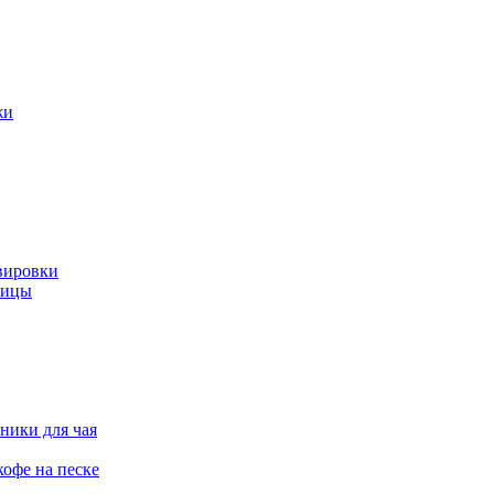
жи
вировки
ницы
ники для чая
офе на песке