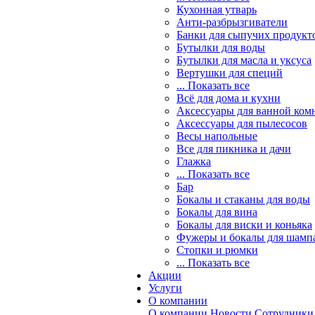
Кухонная утварь
Анти-разбрызгиватели
Банки для сыпучих продукт
Бутылки для воды
Бутылки для масла и уксуса
Вертушки для специй
... Показать все
Всё для дома и кухни
Аксессуары для ванной ком
Аксессуары для пылесосов
Весы напольные
Все для пикника и дачи
Глажка
... Показать все
Бар
Бокалы и стаканы для воды
Бокалы для вина
Бокалы для виски и коньяка
Фужеры и бокалы для шамп
Стопки и рюмки
... Показать все
Акции
Услуги
О компании
О компании
Новости
Сотрудники