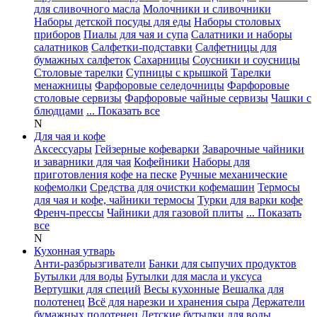
для сливочного масла
Молочники и сливочники
Наборы детской посуды для еды
Наборы столовых
приборов
Пиалы для чая и супа
Салатники и наборы
салатников
Салфетки-подставки
Салфетницы для
бумажных салфеток
Сахарницы
Соусники и соусницы
Столовые тарелки
Супницы с крышкой
Тарелки
менажницы
Фарфоровые селедочницы
Фарфоровые
столовые сервизы
Фарфоровые чайные сервизы
Чашки с
блюдцами
... Показать все
N
Для чая и кофе
Аксессуары
Гейзерные кофеварки
Заварочные чайники
и заварники для чая
Кофейники
Наборы для
приготовления кофе на песке
Ручные механические
кофемолки
Средства для очистки кофемашин
Термосы
для чая и кофе, чайники термосы
Турки для варки кофе
Френч-прессы
Чайники для газовой плиты
... Показать
все
N
Кухонная утварь
Анти-разбрызгиватели
Банки для сыпучих продуктов
Бутылки для воды
Бутылки для масла и уксуса
Вертушки для специй
Весы кухонные
Вешалка для
полотенец
Всё для нарезки и хранения сыра
Держатели
бумажных полотенец
Детские бутылки для воды