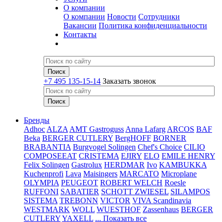
О компании
О компании
Новости
Сотрудники
Вакансии
Политика конфиденциальности
Контакты
+7 495 135-15-14
Заказать звонок
Бренды
Adhoc
ALZA
AMT Gastroguss
Anna Lafarg
ARCOS
BAF
Beka
BERGER CUTLERY
BergHOFF
BORNER
BRABANTIA
Burgvogel Solingen
Chef's Choice
CILIO
COMPOSEEAT
CRISTEMA
EJIRY
ELO
EMILE HENRY
Felix Solingen
Gastrolux
HERDMAR
Ivo
KAMBUKKA
Kuchenprofi
Lava
Maisingers
MARCATO
Microplane
OLYMPIA
PEUGEOT
ROBERT WELCH
Roesle
RUFFONI
SABATIER
SCHOTT ZWIESEL
SILAMPOS
SISTEMA
TREBONN
VICTOR
VIVA Scandinavia
WESTMARK
WOLL
WUESTHOF
Zassenhaus
BERGER
CUTLERY
YAXELL
... Показать все