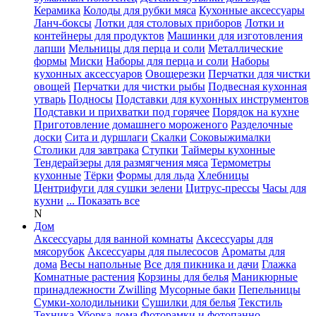
Керамика
Колоды для рубки мяса
Кухонные аксессуары
Ланч-боксы
Лотки для столовых приборов
Лотки и
контейнеры для продуктов
Машинки для изготовления
лапши
Мельницы для перца и соли
Металлические
формы
Миски
Наборы для перца и соли
Наборы
кухонных аксессуаров
Овощерезки
Перчатки для чистки
овощей
Перчатки для чистки рыбы
Подвесная кухонная
утварь
Подносы
Подставки для кухонных инструментов
Подставки и прихватки под горячее
Порядок на кухне
Приготовление домашнего мороженого
Разделочные
доски
Сита и дуршлаги
Скалки
Соковыжималки
Столики для завтрака
Ступки
Таймеры кухонные
Тендерайзеры для размягчения мяса
Термометры
кухонные
Тёрки
Формы для льда
Хлебницы
Центрифуги для сушки зелени
Цитрус-прессы
Часы для
кухни
... Показать все
N
Дом
Аксессуары для ванной комнаты
Аксессуары для
мясорубок
Аксессуары для пылесосов
Ароматы для
дома
Весы напольные
Все для пикника и дачи
Глажка
Комнатные растения
Корзины для белья
Маникюрные
принадлежности Zwilling
Мусорные баки
Пепельницы
Сумки-холодильники
Сушилки для белья
Текстиль
Техника
Уборка дома
Фоторамки и фотопанно
...