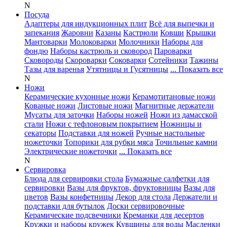
N
Посуда
Адаптеры для индукционных плит
Всё для выпечки и
запекания
Жаровни
Казаны
Кастрюли
Ковши
Крышки
Мантоварки
Молоковарки
Молочники
Наборы для
фондю
Наборы кастрюль и сковород
Пароварки
Сковороды
Скороварки
Соковарки
Сотейники
Тажины
Тазы для варенья
Утятницы и Гусятницы
... Показать все
N
Ножи
Керамические кухонные ножи
Керамотитановые ножи
Кованые ножи
Листовые ножи
Магнитные держатели
Мусаты для заточки
Наборы ножей
Ножи из дамасской
стали
Ножи с тефлоновым покрытием
Ножницы и
секаторы
Подставки для ножей
Ручные настольные
ножеточки
Топорики для рубки мяса
Точильные камни
Электрические ножеточки
... Показать все
N
Сервировка
Блюда для сервировки стола
Бумажные салфетки для
сервировки
Вазы для фруктов, фруктовницы
Вазы для
цветов
Вазы конфетницы
Декор для стола
Держатели и
подставки для бутылок
Доски сервировочные
Керамические подсвечники
Креманки для десертов
Кружки и наборы кружек
Кувшины для воды
Масленки