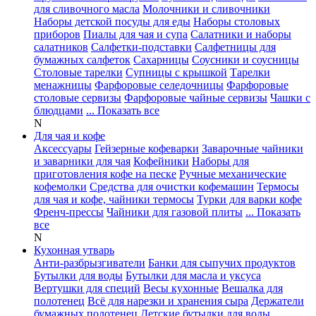
для сливочного масла
Молочники и сливочники
Наборы детской посуды для еды
Наборы столовых
приборов
Пиалы для чая и супа
Салатники и наборы
салатников
Салфетки-подставки
Салфетницы для
бумажных салфеток
Сахарницы
Соусники и соусницы
Столовые тарелки
Супницы с крышкой
Тарелки
менажницы
Фарфоровые селедочницы
Фарфоровые
столовые сервизы
Фарфоровые чайные сервизы
Чашки с
блюдцами
... Показать все
N
Для чая и кофе
Аксессуары
Гейзерные кофеварки
Заварочные чайники
и заварники для чая
Кофейники
Наборы для
приготовления кофе на песке
Ручные механические
кофемолки
Средства для очистки кофемашин
Термосы
для чая и кофе, чайники термосы
Турки для варки кофе
Френч-прессы
Чайники для газовой плиты
... Показать
все
N
Кухонная утварь
Анти-разбрызгиватели
Банки для сыпучих продуктов
Бутылки для воды
Бутылки для масла и уксуса
Вертушки для специй
Весы кухонные
Вешалка для
полотенец
Всё для нарезки и хранения сыра
Держатели
бумажных полотенец
Детские бутылки для воды