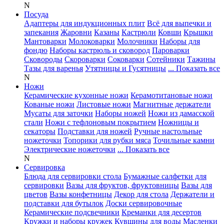
N
Посуда
Адаптеры для индукционных плит
Всё для выпечки и
запекания
Жаровни
Казаны
Кастрюли
Ковши
Крышки
Мантоварки
Молоковарки
Молочники
Наборы для
фондю
Наборы кастрюль и сковород
Пароварки
Сковороды
Скороварки
Соковарки
Сотейники
Тажины
Тазы для варенья
Утятницы и Гусятницы
... Показать все
N
Ножи
Керамические кухонные ножи
Керамотитановые ножи
Кованые ножи
Листовые ножи
Магнитные держатели
Мусаты для заточки
Наборы ножей
Ножи из дамасской
стали
Ножи с тефлоновым покрытием
Ножницы и
секаторы
Подставки для ножей
Ручные настольные
ножеточки
Топорики для рубки мяса
Точильные камни
Электрические ножеточки
... Показать все
N
Сервировка
Блюда для сервировки стола
Бумажные салфетки для
сервировки
Вазы для фруктов, фруктовницы
Вазы для
цветов
Вазы конфетницы
Декор для стола
Держатели и
подставки для бутылок
Доски сервировочные
Керамические подсвечники
Креманки для десертов
Кружки и наборы кружек
Кувшины для воды
Масленки