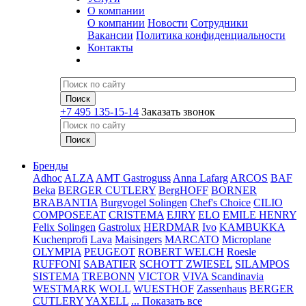
О компании
О компании
Новости
Сотрудники
Вакансии
Политика конфиденциальности
Контакты
+7 495 135-15-14
Заказать звонок
Бренды
Adhoc
ALZA
AMT Gastroguss
Anna Lafarg
ARCOS
BAF
Beka
BERGER CUTLERY
BergHOFF
BORNER
BRABANTIA
Burgvogel Solingen
Chef's Choice
CILIO
COMPOSEEAT
CRISTEMA
EJIRY
ELO
EMILE HENRY
Felix Solingen
Gastrolux
HERDMAR
Ivo
KAMBUKKA
Kuchenprofi
Lava
Maisingers
MARCATO
Microplane
OLYMPIA
PEUGEOT
ROBERT WELCH
Roesle
RUFFONI
SABATIER
SCHOTT ZWIESEL
SILAMPOS
SISTEMA
TREBONN
VICTOR
VIVA Scandinavia
WESTMARK
WOLL
WUESTHOF
Zassenhaus
BERGER
CUTLERY
YAXELL
... Показать все