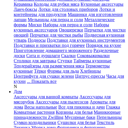
Керамика
Колоды для рубки мяса
Кухонные аксессуары
Ланч-боксы
Лотки для столовых приборов
Лотки и
контейнеры для продуктов
Машинки для изготовления
лапши
Мельницы для перца и соли
Металлические
формы
Миски
Наборы для перца и соли
Наборы
кухонных аксессуаров
Овощерезки
Перчатки для чистки
овощей
Перчатки для чистки рыбы
Подвесная кухонная
утварь
Подносы
Подставки для кухонных инструментов
Подставки и прихватки под горячее
Порядок на кухне
Приготовление домашнего мороженого
Разделочные
доски
Сита и дуршлаги
Скалки
Соковыжималки
Столики для завтрака
Ступки
Таймеры кухонные
Тендерайзеры для размягчения мяса
Термометры
кухонные
Тёрки
Формы для льда
Хлебницы
Центрифуги для сушки зелени
Цитрус-прессы
Часы для
кухни
... Показать все
N
Дом
Аксессуары для ванной комнаты
Аксессуары для
мясорубок
Аксессуары для пылесосов
Ароматы для
дома
Весы напольные
Все для пикника и дачи
Глажка
Комнатные растения
Корзины для белья
Маникюрные
принадлежности Zwilling
Мусорные баки
Пепельницы
Сумки-холодильники
Сушилки для белья
Текстиль
Техника
Уборка дома
Фоторамки и фотопанно
...