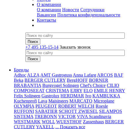
О компании
О компании
Новости
Сотрудники
Вакансии
Политика конфиденциальности
Контакты
+7 495 135-15-14
Заказать звонок
Бренды
Adhoc
ALZA
AMT Gastroguss
Anna Lafarg
ARCOS
BAF
Beka
BERGER CUTLERY
BergHOFF
BORNER
BRABANTIA
Burgvogel Solingen
Chef's Choice
CILIO
COMPOSEEAT
CRISTEMA
EJIRY
ELO
EMILE HENRY
Felix Solingen
Gastrolux
HERDMAR
Ivo
KAMBUKKA
Kuchenprofi
Lava
Maisingers
MARCATO
Microplane
OLYMPIA
PEUGEOT
ROBERT WELCH
Roesle
RUFFONI
SABATIER
SCHOTT ZWIESEL
SILAMPOS
SISTEMA
TREBONN
VICTOR
VIVA Scandinavia
WESTMARK
WOLL
WUESTHOF
Zassenhaus
BERGER
CUTLERY
YAXELL
... Показать все