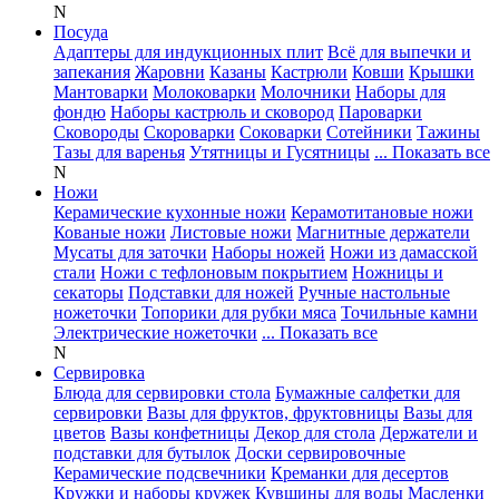
N
Посуда
Адаптеры для индукционных плит
Всё для выпечки и
запекания
Жаровни
Казаны
Кастрюли
Ковши
Крышки
Мантоварки
Молоковарки
Молочники
Наборы для
фондю
Наборы кастрюль и сковород
Пароварки
Сковороды
Скороварки
Соковарки
Сотейники
Тажины
Тазы для варенья
Утятницы и Гусятницы
... Показать все
N
Ножи
Керамические кухонные ножи
Керамотитановые ножи
Кованые ножи
Листовые ножи
Магнитные держатели
Мусаты для заточки
Наборы ножей
Ножи из дамасской
стали
Ножи с тефлоновым покрытием
Ножницы и
секаторы
Подставки для ножей
Ручные настольные
ножеточки
Топорики для рубки мяса
Точильные камни
Электрические ножеточки
... Показать все
N
Сервировка
Блюда для сервировки стола
Бумажные салфетки для
сервировки
Вазы для фруктов, фруктовницы
Вазы для
цветов
Вазы конфетницы
Декор для стола
Держатели и
подставки для бутылок
Доски сервировочные
Керамические подсвечники
Креманки для десертов
Кружки и наборы кружек
Кувшины для воды
Масленки