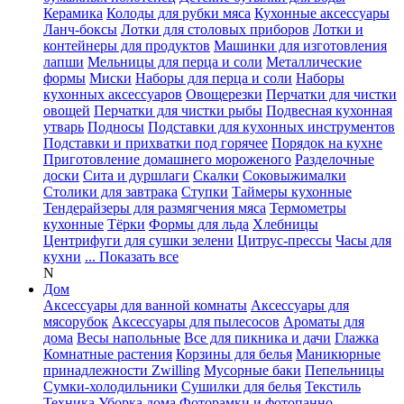
Керамика
Колоды для рубки мяса
Кухонные аксессуары
Ланч-боксы
Лотки для столовых приборов
Лотки и
контейнеры для продуктов
Машинки для изготовления
лапши
Мельницы для перца и соли
Металлические
формы
Миски
Наборы для перца и соли
Наборы
кухонных аксессуаров
Овощерезки
Перчатки для чистки
овощей
Перчатки для чистки рыбы
Подвесная кухонная
утварь
Подносы
Подставки для кухонных инструментов
Подставки и прихватки под горячее
Порядок на кухне
Приготовление домашнего мороженого
Разделочные
доски
Сита и дуршлаги
Скалки
Соковыжималки
Столики для завтрака
Ступки
Таймеры кухонные
Тендерайзеры для размягчения мяса
Термометры
кухонные
Тёрки
Формы для льда
Хлебницы
Центрифуги для сушки зелени
Цитрус-прессы
Часы для
кухни
... Показать все
N
Дом
Аксессуары для ванной комнаты
Аксессуары для
мясорубок
Аксессуары для пылесосов
Ароматы для
дома
Весы напольные
Все для пикника и дачи
Глажка
Комнатные растения
Корзины для белья
Маникюрные
принадлежности Zwilling
Мусорные баки
Пепельницы
Сумки-холодильники
Сушилки для белья
Текстиль
Техника
Уборка дома
Фоторамки и фотопанно
...