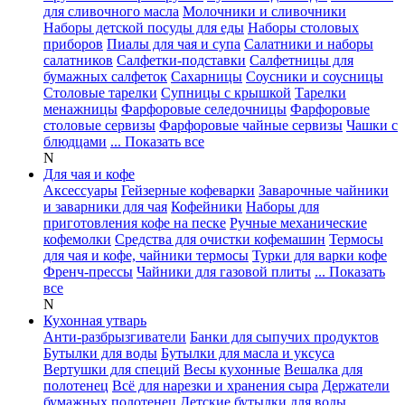
для сливочного масла
Молочники и сливочники
Наборы детской посуды для еды
Наборы столовых
приборов
Пиалы для чая и супа
Салатники и наборы
салатников
Салфетки-подставки
Салфетницы для
бумажных салфеток
Сахарницы
Соусники и соусницы
Столовые тарелки
Супницы с крышкой
Тарелки
менажницы
Фарфоровые селедочницы
Фарфоровые
столовые сервизы
Фарфоровые чайные сервизы
Чашки с
блюдцами
... Показать все
N
Для чая и кофе
Аксессуары
Гейзерные кофеварки
Заварочные чайники
и заварники для чая
Кофейники
Наборы для
приготовления кофе на песке
Ручные механические
кофемолки
Средства для очистки кофемашин
Термосы
для чая и кофе, чайники термосы
Турки для варки кофе
Френч-прессы
Чайники для газовой плиты
... Показать
все
N
Кухонная утварь
Анти-разбрызгиватели
Банки для сыпучих продуктов
Бутылки для воды
Бутылки для масла и уксуса
Вертушки для специй
Весы кухонные
Вешалка для
полотенец
Всё для нарезки и хранения сыра
Держатели
бумажных полотенец
Детские бутылки для воды