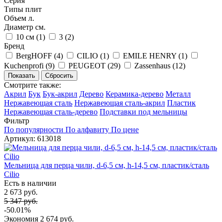
Серия
Типы плит
Объем л.
Диаметр см.
10 см (
1
)
3 (
2
)
Бренд
BergHOFF (
4
)
CILIO (
1
)
EMILE HENRY (
1
)
Kuchenprofi (
9
)
PEUGEOT (
29
)
Zassenhaus (
12
)
Смотрите также:
Акрил
Бук
Бук-акрил
Дерево
Керамика-дерево
Металл
Нержавеющая сталь
Нержавеющая сталь-акрил
Пластик
Нержавеющая сталь-дерево
Подставки под мельницы
Фильтр
По популярности
По алфавиту
По цене
Артикул: 613018
Мельница для перца чили, d-6,5 см, h-14,5 см, пластик/сталь
Cilio
Есть в наличии
2 673 руб.
5 347 руб.
-50.01%
Экономия
2 674 руб.