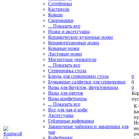
Сотейники
Кастрюли
Ковши
Скороварки
... Показать все
Ножи и аксессуары
Керамические кухонные ножи
Керамотитановые ножи
Кованые ножи
Листовые ножи
Магнитные держатели
... Показать все
Сервировка стола
Блюда для сервировки стола
0
Бумажные салфетки для сервировки
0
Вазы для фруктов, фруктовницы
0
Вазы для цветов
Ко
Вазы конфетницы
пус
... Показать все
К 
Все для чая и кофе
ва
Аксессуары
пу
Гейзерные кофеварки
Ис
Заварочные чайники и заварники для
не
чая
оч
Кофейники