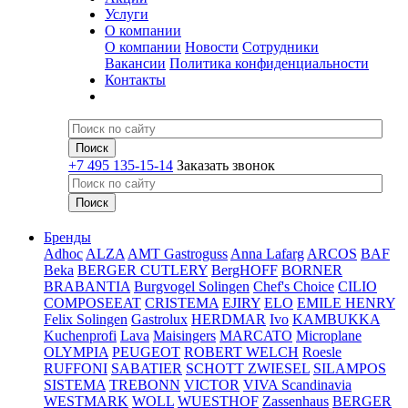
Услуги
О компании
О компании
Новости
Сотрудники
Вакансии
Политика конфиденциальности
Контакты
+7 495 135-15-14
Заказать звонок
Бренды
Adhoc
ALZA
AMT Gastroguss
Anna Lafarg
ARCOS
BAF
Beka
BERGER CUTLERY
BergHOFF
BORNER
BRABANTIA
Burgvogel Solingen
Chef's Choice
CILIO
COMPOSEEAT
CRISTEMA
EJIRY
ELO
EMILE HENRY
Felix Solingen
Gastrolux
HERDMAR
Ivo
KAMBUKKA
Kuchenprofi
Lava
Maisingers
MARCATO
Microplane
OLYMPIA
PEUGEOT
ROBERT WELCH
Roesle
RUFFONI
SABATIER
SCHOTT ZWIESEL
SILAMPOS
SISTEMA
TREBONN
VICTOR
VIVA Scandinavia
WESTMARK
WOLL
WUESTHOF
Zassenhaus
BERGER