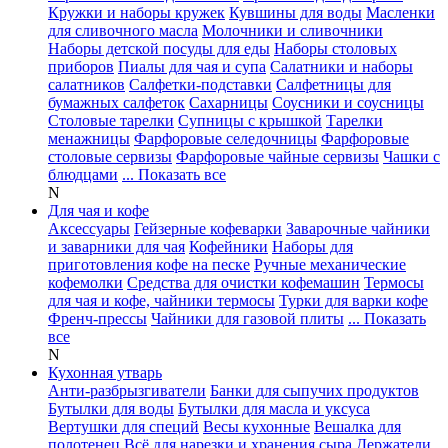
Кружки и наборы кружек
Кувшины для воды
Масленки
для сливочного масла
Молочники и сливочники
Наборы детской посуды для еды
Наборы столовых
приборов
Пиалы для чая и супа
Салатники и наборы
салатников
Салфетки-подставки
Салфетницы для
бумажных салфеток
Сахарницы
Соусники и соусницы
Столовые тарелки
Супницы с крышкой
Тарелки
менажницы
Фарфоровые селедочницы
Фарфоровые
столовые сервизы
Фарфоровые чайные сервизы
Чашки с
блюдцами
... Показать все
N
Для чая и кофе
Аксессуары
Гейзерные кофеварки
Заварочные чайники
и заварники для чая
Кофейники
Наборы для
приготовления кофе на песке
Ручные механические
кофемолки
Средства для очистки кофемашин
Термосы
для чая и кофе, чайники термосы
Турки для варки кофе
Френч-прессы
Чайники для газовой плиты
... Показать
все
N
Кухонная утварь
Анти-разбрызгиватели
Банки для сыпучих продуктов
Бутылки для воды
Бутылки для масла и уксуса
Вертушки для специй
Весы кухонные
Вешалка для
полотенец
Всё для нарезки и хранения сыра
Держатели