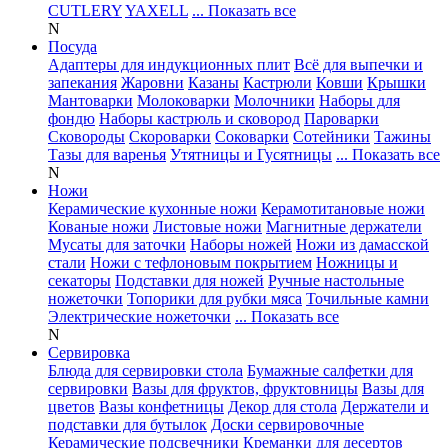
CUTLERY
YAXELL
... Показать все
N
Посуда
Адаптеры для индукционных плит
Всё для выпечки и
запекания
Жаровни
Казаны
Кастрюли
Ковши
Крышки
Мантоварки
Молоковарки
Молочники
Наборы для
фондю
Наборы кастрюль и сковород
Пароварки
Сковороды
Скороварки
Соковарки
Сотейники
Тажины
Тазы для варенья
Утятницы и Гусятницы
... Показать все
N
Ножи
Керамические кухонные ножи
Керамотитановые ножи
Кованые ножи
Листовые ножи
Магнитные держатели
Мусаты для заточки
Наборы ножей
Ножи из дамасской
стали
Ножи с тефлоновым покрытием
Ножницы и
секаторы
Подставки для ножей
Ручные настольные
ножеточки
Топорики для рубки мяса
Точильные камни
Электрические ножеточки
... Показать все
N
Сервировка
Блюда для сервировки стола
Бумажные салфетки для
сервировки
Вазы для фруктов, фруктовницы
Вазы для
цветов
Вазы конфетницы
Декор для стола
Держатели и
подставки для бутылок
Доски сервировочные
Керамические подсвечники
Креманки для десертов