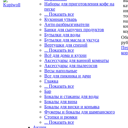
вы
Наборы для приготовления кофе на
ка
песке
и
... Показать все
то
Кухонная утварь
н
Анти-разбрызгиватели
кн
Банки для сыпучих продуктов
ко
Бутылки для воды
Общ
Бутылки для масла и уксуса
руб
Вертушки для специй
Пер
... Показать все
кор
Всё для дома и кухни
Аксессуары для ванной комнаты
Аксессуары для пылесосов
Весы напольные
Все для пикника и дачи
Глажка
... Показать все
Бар
Бокалы и стаканы для воды
Бокалы для вина
Бокалы для виски и коньяка
Фужеры и бокалы для шампанского
Стопки и рюмки
... Показать все
Акции