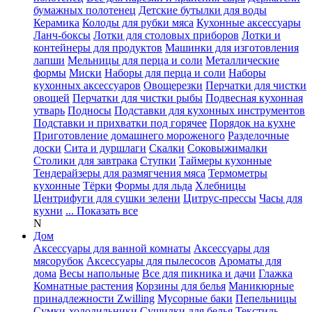
бумажных полотенец
Детские бутылки для воды
Керамика
Колоды для рубки мяса
Кухонные аксессуары
Ланч-боксы
Лотки для столовых приборов
Лотки и
контейнеры для продуктов
Машинки для изготовления
лапши
Мельницы для перца и соли
Металлические
формы
Миски
Наборы для перца и соли
Наборы
кухонных аксессуаров
Овощерезки
Перчатки для чистки
овощей
Перчатки для чистки рыбы
Подвесная кухонная
утварь
Подносы
Подставки для кухонных инструментов
Подставки и прихватки под горячее
Порядок на кухне
Приготовление домашнего мороженого
Разделочные
доски
Сита и дуршлаги
Скалки
Соковыжималки
Столики для завтрака
Ступки
Таймеры кухонные
Тендерайзеры для размягчения мяса
Термометры
кухонные
Тёрки
Формы для льда
Хлебницы
Центрифуги для сушки зелени
Цитрус-прессы
Часы для
кухни
... Показать все
N
Дом
Аксессуары для ванной комнаты
Аксессуары для
мясорубок
Аксессуары для пылесосов
Ароматы для
дома
Весы напольные
Все для пикника и дачи
Глажка
Комнатные растения
Корзины для белья
Маникюрные
принадлежности Zwilling
Мусорные баки
Пепельницы
Сумки-холодильники
Сушилки для белья
Текстиль