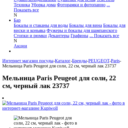
Техника
Уборка дома
Фоторамки и фотопанно
...
Показать все
N
Бар
Бокалы и стаканы для воды
Бокалы для вина
Бокалы для
виски и коньяка
Фужеры и бокалы для шампанского
Стопки и рюмки
Декантеры
Графины
... Показать все
N
Акции
Интернет магазин посуды
-
Каталог
-
Бренды
-
PEUGEOT
-
Paris
-
Мельница Paris Peugeot для соли, 22 см, черный лак 23737
Мельница Paris Peugeot для соли, 22
см, черный лак 23737