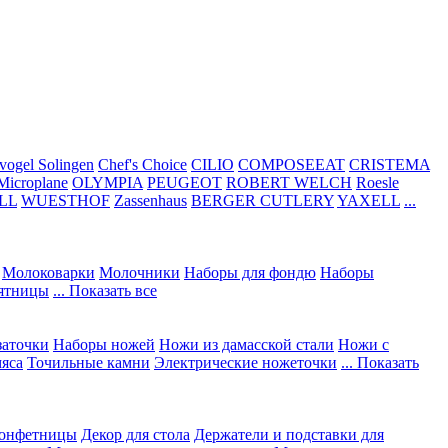
vogel Solingen
Chef's Choice
CILIO
COMPOSEEAT
CRISTEMA
Microplane
OLYMPIA
PEUGEOT
ROBERT WELCH
Roesle
LL
WUESTHOF
Zassenhaus
BERGER CUTLERY
YAXELL
...
Молоковарки
Молочники
Наборы для фондю
Наборы
сятницы
... Показать все
заточки
Наборы ножей
Ножи из дамасской стали
Ножи с
мяса
Точильные камни
Электрические ножеточки
... Показать
конфетницы
Декор для стола
Держатели и подставки для