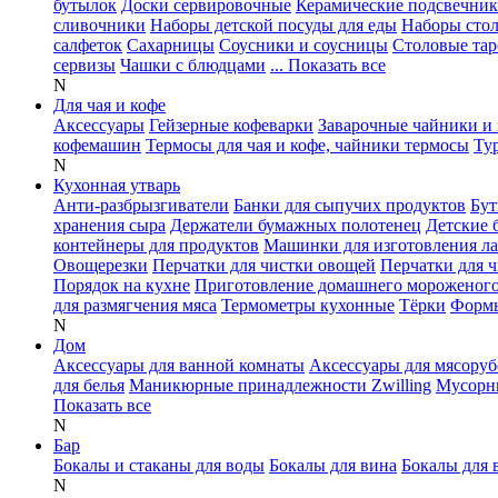
бутылок
Доски сервировочные
Керамические подсвечни
сливочники
Наборы детской посуды для еды
Наборы сто
салфеток
Сахарницы
Соусники и соусницы
Столовые тар
сервизы
Чашки с блюдцами
... Показать все
N
Для чая и кофе
Аксессуары
Гейзерные кофеварки
Заварочные чайники и 
кофемашин
Термосы для чая и кофе, чайники термосы
Ту
N
Кухонная утварь
Анти-разбрызгиватели
Банки для сыпучих продуктов
Бут
хранения сыра
Держатели бумажных полотенец
Детские 
контейнеры для продуктов
Машинки для изготовления л
Овощерезки
Перчатки для чистки овощей
Перчатки для 
Порядок на кухне
Приготовление домашнего мороженог
для размягчения мяса
Термометры кухонные
Тёрки
Формы
N
Дом
Аксессуары для ванной комнаты
Аксессуары для мясоруб
для белья
Маникюрные принадлежности Zwilling
Мусорн
Показать все
N
Бар
Бокалы и стаканы для воды
Бокалы для вина
Бокалы для 
N