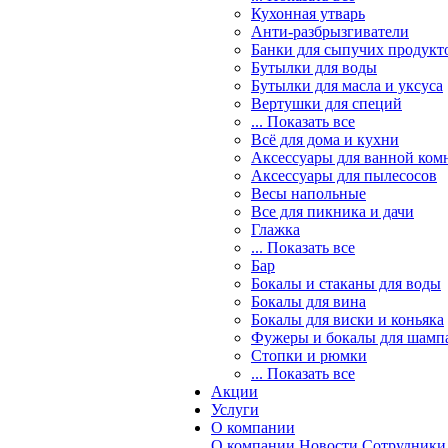
Кухонная утварь
Анти-разбрызгиватели
Банки для сыпучих продукт
Бутылки для воды
Бутылки для масла и уксуса
Вертушки для специй
... Показать все
Всё для дома и кухни
Аксессуары для ванной ком
Аксессуары для пылесосов
Весы напольные
Все для пикника и дачи
Глажка
... Показать все
Бар
Бокалы и стаканы для воды
Бокалы для вина
Бокалы для виски и коньяка
Фужеры и бокалы для шамп
Стопки и рюмки
... Показать все
Акции
Услуги
О компании
О компании
Новости
Сотрудники