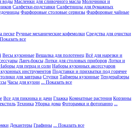
я воды
Масленки для сливочного масла
Молочники и
ников
Салфетки-подставки
Салфетницы для бумажных
едочницы
Фарфоровые столовые сервизы
Фарфоровые чайные
а песке
Ручные механические кофемолки
Средства для очистки
. Показать все
й
Весы кухонные
Вешалка для полотенец
Всё для нарезки и
сессуары
Ланч-боксы
Лотки для столовых приборов
Лотки и
Наборы для перца и соли
Наборы кухонных аксессуаров
 кухонных инструментов
Подставки и прихватки под горячее
толики для завтрака
Ступки
Таймеры кухонные
Тендерайзеры
ссы
Часы для кухни
... Показать все
е
Все для пикника и дачи
Глажка
Комнатные растения
Корзины
екстиль
Техника
Уборка дома
Фоторамки и фотопанно
...
юмки
Декантеры
Графины
... Показать все