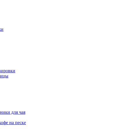
жи
вировки
ницы
ники для чая
офе на песке