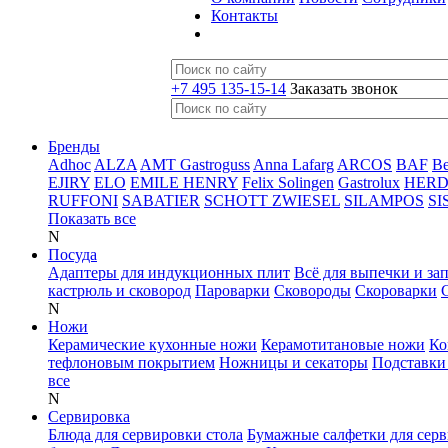
Контакты
+7 495 135-15-14
Заказать звонок
Бренды
Adhoc
ALZA
AMT Gastroguss
Anna Lafarg
ARCOS
BAF
B
EJIRY
ELO
EMILE HENRY
Felix Solingen
Gastrolux
HER
RUFFONI
SABATIER
SCHOTT ZWIESEL
SILAMPOS
SI
Показать все
N
Посуда
Адаптеры для индукционных плит
Всё для выпечки и за
кастрюль и сковород
Пароварки
Сковороды
Скороварки
N
Ножи
Керамические кухонные ножи
Керамотитановые ножи
Ко
тефлоновым покрытием
Ножницы и секаторы
Подставки
все
N
Сервировка
Блюда для сервировки стола
Бумажные салфетки для сер