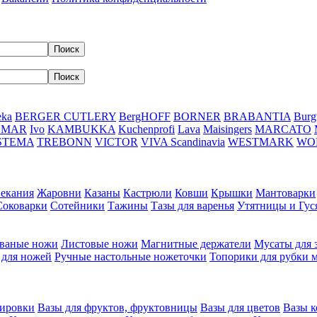
eka
BERGER CUTLERY
BergHOFF
BORNER
BRABANTIA
Burg
DMAR
Ivo
KAMBUKKA
Kuchenprofi
Lava
Maisingers
MARCATO
STEMA
TREBONN
VICTOR
VIVA Scandinavia
WESTMARK
WO
пекания
Жаровни
Казаны
Кастрюли
Ковши
Крышки
Мантоварки
Соковарки
Сотейники
Тажины
Тазы для варенья
Утятницы и Гу
ваные ножи
Листовые ножи
Магнитные держатели
Мусаты для 
 для ножей
Ручные настольные ножеточки
Топорики для рубки 
вировки
Вазы для фруктов, фруктовницы
Вазы для цветов
Вазы 