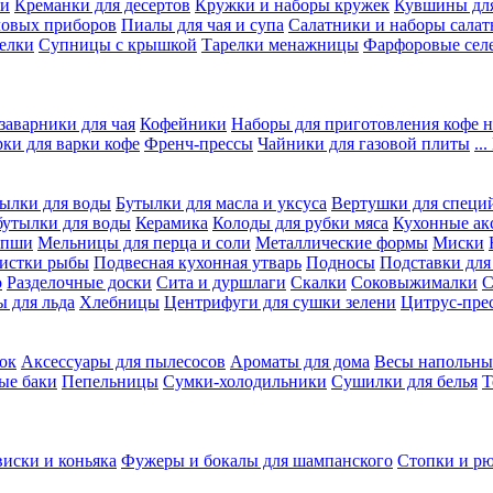
ки
Креманки для десертов
Кружки и наборы кружек
Кувшины дл
ловых приборов
Пиалы для чая и супа
Салатники и наборы салат
елки
Супницы с крышкой
Тарелки менажницы
Фарфоровые сел
заварники для чая
Кофейники
Наборы для приготовления кофе н
рки для варки кофе
Френч-прессы
Чайники для газовой плиты
..
ылки для воды
Бутылки для масла и уксуса
Вертушки для специ
бутылки для воды
Керамика
Колоды для рубки мяса
Кухонные ак
апши
Мельницы для перца и соли
Металлические формы
Миски
чистки рыбы
Подвесная кухонная утварь
Подносы
Подставки для
о
Разделочные доски
Сита и дуршлаги
Скалки
Соковыжималки
С
 для льда
Хлебницы
Центрифуги для сушки зелени
Цитрус-пре
ок
Аксессуары для пылесосов
Ароматы для дома
Весы напольны
ые баки
Пепельницы
Сумки-холодильники
Сушилки для белья
Т
виски и коньяка
Фужеры и бокалы для шампанского
Стопки и р