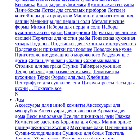
Керамика
Колоды для рубки мяса
Кухонные аксессуары
Ланч-боксы
Лотки для столовых приборов
Лотки и
контейнеры для продуктов
Машинки для изготовления
лапши
Мельницы для перца и соли
Металлические
формы
Миски
Наборы для перца и соли
Наборы
кухонных аксессуаров
Овощерезки
Перчатки для чистки
овощей
Перчатки для чистки рыбы
Подвесная кухонная
утварь
Подносы
Подставки для кухонных инструментов
Подставки и прихватки под горячее
Порядок на кухне
Приготовление домашнего мороженого
Разделочные
доски
Сита и дуршлаги
Скалки
Соковыжималки
Столики для завтрака
Ступки
Таймеры кухонные
Тендерайзеры для размягчения мяса
Термометры
кухонные
Тёрки
Формы для льда
Хлебницы
Центрифуги для сушки зелени
Цитрус-прессы
Часы для
кухни
... Показать все
N
Дом
Аксессуары для ванной комнаты
Аксессуары для
мясорубок
Аксессуары для пылесосов
Ароматы для
дома
Весы напольные
Все для пикника и дачи
Глажка
Комнатные растения
Корзины для белья
Маникюрные
принадлежности Zwilling
Мусорные баки
Пепельницы
Сумки-холодильники
Сушилки для белья
Текстиль
Техника
Уборка дома
Фоторамки и фотопанно
...