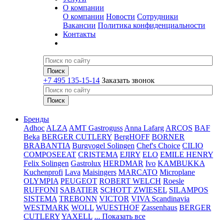
О компании
О компании
Новости
Сотрудники
Вакансии
Политика конфиденциальности
Контакты
+7 495 135-15-14
Заказать звонок
Бренды
Adhoc
ALZA
AMT Gastroguss
Anna Lafarg
ARCOS
BAF
Beka
BERGER CUTLERY
BergHOFF
BORNER
BRABANTIA
Burgvogel Solingen
Chef's Choice
CILIO
COMPOSEEAT
CRISTEMA
EJIRY
ELO
EMILE HENRY
Felix Solingen
Gastrolux
HERDMAR
Ivo
KAMBUKKA
Kuchenprofi
Lava
Maisingers
MARCATO
Microplane
OLYMPIA
PEUGEOT
ROBERT WELCH
Roesle
RUFFONI
SABATIER
SCHOTT ZWIESEL
SILAMPOS
SISTEMA
TREBONN
VICTOR
VIVA Scandinavia
WESTMARK
WOLL
WUESTHOF
Zassenhaus
BERGER
CUTLERY
YAXELL
... Показать все