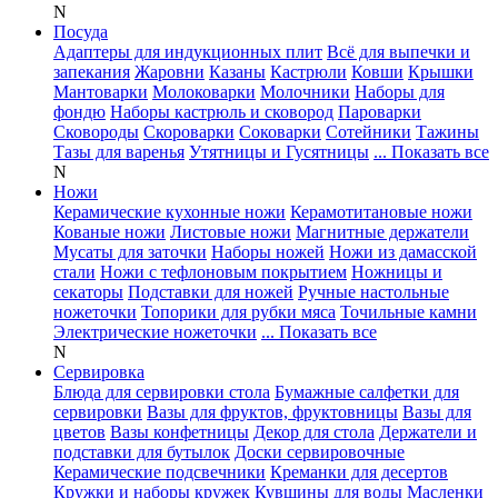
N
Посуда
Адаптеры для индукционных плит
Всё для выпечки и
запекания
Жаровни
Казаны
Кастрюли
Ковши
Крышки
Мантоварки
Молоковарки
Молочники
Наборы для
фондю
Наборы кастрюль и сковород
Пароварки
Сковороды
Скороварки
Соковарки
Сотейники
Тажины
Тазы для варенья
Утятницы и Гусятницы
... Показать все
N
Ножи
Керамические кухонные ножи
Керамотитановые ножи
Кованые ножи
Листовые ножи
Магнитные держатели
Мусаты для заточки
Наборы ножей
Ножи из дамасской
стали
Ножи с тефлоновым покрытием
Ножницы и
секаторы
Подставки для ножей
Ручные настольные
ножеточки
Топорики для рубки мяса
Точильные камни
Электрические ножеточки
... Показать все
N
Сервировка
Блюда для сервировки стола
Бумажные салфетки для
сервировки
Вазы для фруктов, фруктовницы
Вазы для
цветов
Вазы конфетницы
Декор для стола
Держатели и
подставки для бутылок
Доски сервировочные
Керамические подсвечники
Креманки для десертов
Кружки и наборы кружек
Кувшины для воды
Масленки