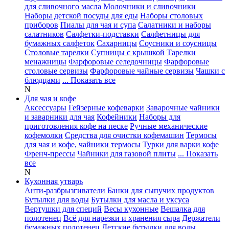
для сливочного масла
Молочники и сливочники
Наборы детской посуды для еды
Наборы столовых
приборов
Пиалы для чая и супа
Салатники и наборы
салатников
Салфетки-подставки
Салфетницы для
бумажных салфеток
Сахарницы
Соусники и соусницы
Столовые тарелки
Супницы с крышкой
Тарелки
менажницы
Фарфоровые селедочницы
Фарфоровые
столовые сервизы
Фарфоровые чайные сервизы
Чашки с
блюдцами
... Показать все
N
Для чая и кофе
Аксессуары
Гейзерные кофеварки
Заварочные чайники
и заварники для чая
Кофейники
Наборы для
приготовления кофе на песке
Ручные механические
кофемолки
Средства для очистки кофемашин
Термосы
для чая и кофе, чайники термосы
Турки для варки кофе
Френч-прессы
Чайники для газовой плиты
... Показать
все
N
Кухонная утварь
Анти-разбрызгиватели
Банки для сыпучих продуктов
Бутылки для воды
Бутылки для масла и уксуса
Вертушки для специй
Весы кухонные
Вешалка для
полотенец
Всё для нарезки и хранения сыра
Держатели
бумажных полотенец
Детские бутылки для воды