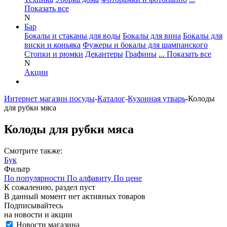
Показать все
N
Бар
Бокалы и стаканы для воды
Бокалы для вина
Бокалы для
виски и коньяка
Фужеры и бокалы для шампанского
Стопки и рюмки
Декантеры
Графины
... Показать все
N
Акции
Интернет магазин посуды
-
Каталог
-
Кухонная утварь
-
Колоды
для рубки мяса
Колоды для рубки мяса
Смотрите также:
Бук
Фильтр
По популярности
По алфавиту
По цене
К сожалению, раздел пуст
В данный момент нет активных товаров
Подписывайтесь
на новости и акции
Новости магазина