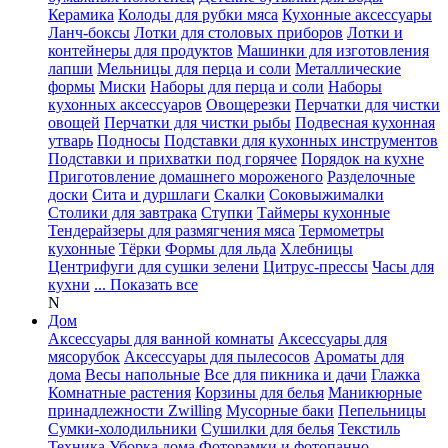
Керамика
Колоды для рубки мяса
Кухонные аксессуары
Ланч-боксы
Лотки для столовых приборов
Лотки и
контейнеры для продуктов
Машинки для изготовления
лапши
Мельницы для перца и соли
Металлические
формы
Миски
Наборы для перца и соли
Наборы
кухонных аксессуаров
Овощерезки
Перчатки для чистки
овощей
Перчатки для чистки рыбы
Подвесная кухонная
утварь
Подносы
Подставки для кухонных инструментов
Подставки и прихватки под горячее
Порядок на кухне
Приготовление домашнего мороженого
Разделочные
доски
Сита и дуршлаги
Скалки
Соковыжималки
Столики для завтрака
Ступки
Таймеры кухонные
Тендерайзеры для размягчения мяса
Термометры
кухонные
Тёрки
Формы для льда
Хлебницы
Центрифуги для сушки зелени
Цитрус-прессы
Часы для
кухни
... Показать все
N
Дом
Аксессуары для ванной комнаты
Аксессуары для
мясорубок
Аксессуары для пылесосов
Ароматы для
дома
Весы напольные
Все для пикника и дачи
Глажка
Комнатные растения
Корзины для белья
Маникюрные
принадлежности Zwilling
Мусорные баки
Пепельницы
Сумки-холодильники
Сушилки для белья
Текстиль
Техника
Уборка дома
Фоторамки и фотопанно
...