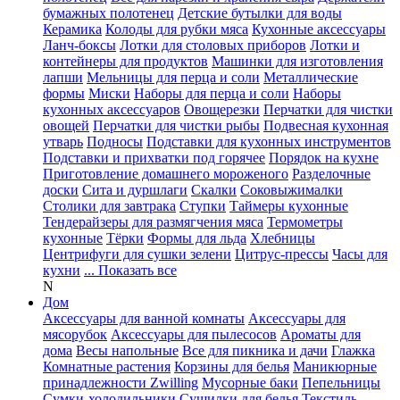
бумажных полотенец
Детские бутылки для воды
Керамика
Колоды для рубки мяса
Кухонные аксессуары
Ланч-боксы
Лотки для столовых приборов
Лотки и
контейнеры для продуктов
Машинки для изготовления
лапши
Мельницы для перца и соли
Металлические
формы
Миски
Наборы для перца и соли
Наборы
кухонных аксессуаров
Овощерезки
Перчатки для чистки
овощей
Перчатки для чистки рыбы
Подвесная кухонная
утварь
Подносы
Подставки для кухонных инструментов
Подставки и прихватки под горячее
Порядок на кухне
Приготовление домашнего мороженого
Разделочные
доски
Сита и дуршлаги
Скалки
Соковыжималки
Столики для завтрака
Ступки
Таймеры кухонные
Тендерайзеры для размягчения мяса
Термометры
кухонные
Тёрки
Формы для льда
Хлебницы
Центрифуги для сушки зелени
Цитрус-прессы
Часы для
кухни
... Показать все
N
Дом
Аксессуары для ванной комнаты
Аксессуары для
мясорубок
Аксессуары для пылесосов
Ароматы для
дома
Весы напольные
Все для пикника и дачи
Глажка
Комнатные растения
Корзины для белья
Маникюрные
принадлежности Zwilling
Мусорные баки
Пепельницы
Сумки-холодильники
Сушилки для белья
Текстиль