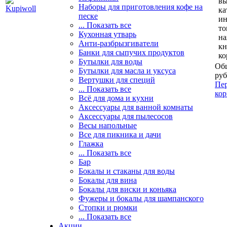
вы
Наборы для приготовления кофе на
ка
песке
и
... Показать все
то
Кухонная утварь
н
Анти-разбрызгиватели
кн
Банки для сыпучих продуктов
ко
Бутылки для воды
Общ
Бутылки для масла и уксуса
руб
Вертушки для специй
Пер
... Показать все
кор
Всё для дома и кухни
Аксессуары для ванной комнаты
Аксессуары для пылесосов
Весы напольные
Все для пикника и дачи
Глажка
... Показать все
Бар
Бокалы и стаканы для воды
Бокалы для вина
Бокалы для виски и коньяка
Фужеры и бокалы для шампанского
Стопки и рюмки
... Показать все
Акции