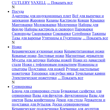
CUTLERY
YAXELL
... Показать все
N
Посуда
Адаптеры для индукционных плит
Всё для выпечки и
запекания
Жаровни
Казаны
Кастрюли
Ковши
Крышки
Мантоварки
Молоковарки
Молочники
Наборы для
фондю
Наборы кастрюль и сковород
Пароварки
Сковороды
Скороварки
Соковарки
Сотейники
Тажины
Тазы для варенья
Утятницы и Гусятницы
... Показать все
N
Ножи
Керамические кухонные ножи
Керамотитановые ножи
Кованые ножи
Листовые ножи
Магнитные держатели
Мусаты для заточки
Наборы ножей
Ножи из дамасской
стали
Ножи с тефлоновым покрытием
Ножницы и
секаторы
Подставки для ножей
Ручные настольные
ножеточки
Топорики для рубки мяса
Точильные камни
Электрические ножеточки
... Показать все
N
Сервировка
Блюда для сервировки стола
Бумажные салфетки для
сервировки
Вазы для фруктов, фруктовницы
Вазы для
цветов
Вазы конфетницы
Декор для стола
Держатели и
подставки для бутылок
Доски сервировочные
Керамические подсвечники
Креманки для десертов