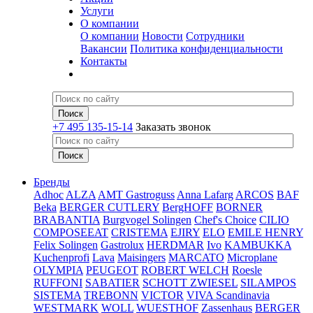
Услуги
О компании
О компании
Новости
Сотрудники
Вакансии
Политика конфиденциальности
Контакты
+7 495 135-15-14
Заказать звонок
Бренды
Adhoc
ALZA
AMT Gastroguss
Anna Lafarg
ARCOS
BAF
Beka
BERGER CUTLERY
BergHOFF
BORNER
BRABANTIA
Burgvogel Solingen
Chef's Choice
CILIO
COMPOSEEAT
CRISTEMA
EJIRY
ELO
EMILE HENRY
Felix Solingen
Gastrolux
HERDMAR
Ivo
KAMBUKKA
Kuchenprofi
Lava
Maisingers
MARCATO
Microplane
OLYMPIA
PEUGEOT
ROBERT WELCH
Roesle
RUFFONI
SABATIER
SCHOTT ZWIESEL
SILAMPOS
SISTEMA
TREBONN
VICTOR
VIVA Scandinavia
WESTMARK
WOLL
WUESTHOF
Zassenhaus
BERGER