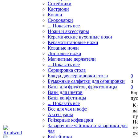
Сотейники
Кастрюли
Ковши
Скороварки
... Показать все
Ножи и аксессуары
Керамические кухонные ножи
Керамотитановые ножи
Кованые ножи
Листовые ножи
Магнитные держатели
... Показать все
Сервировка стола
Блюда для сервировки стола
0
Бумажные салфетки для сервировки
0
Вазы для фруктов, фруктовницы
0
Вазы для цветов
Ко
Вазы конфетницы
пус
... Показать все
К 
Все для чая и кофе
ва
Аксессуары
пу
Гейзерные кофеварки
Ис
Заварочные чайники и заварники для
не
чая
оч
Кофейники