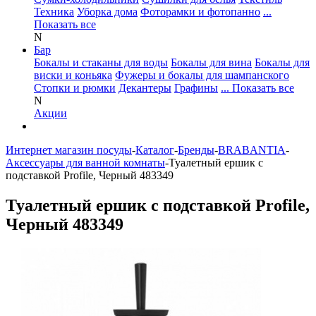
Техника
Уборка дома
Фоторамки и фотопанно
...
Показать все
N
Бар
Бокалы и стаканы для воды
Бокалы для вина
Бокалы для
виски и коньяка
Фужеры и бокалы для шампанского
Стопки и рюмки
Декантеры
Графины
... Показать все
N
Акции
Интернет магазин посуды
-
Каталог
-
Бренды
-
BRABANTIA
-
Аксессуары для ванной комнаты
-
Туалетный ершик с
подставкой Profile, Черный 483349
Туалетный ершик с подставкой Profile,
Черный 483349