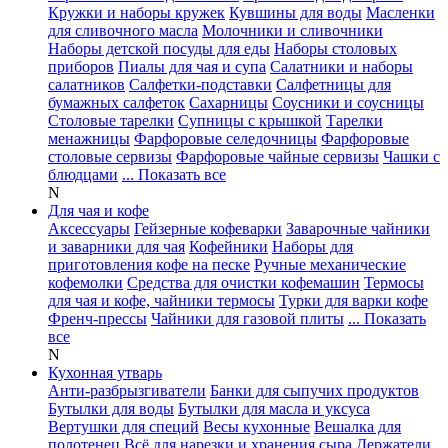
Кружки и наборы кружек
Кувшины для воды
Масленки
для сливочного масла
Молочники и сливочники
Наборы детской посуды для еды
Наборы столовых
приборов
Пиалы для чая и супа
Салатники и наборы
салатников
Салфетки-подставки
Салфетницы для
бумажных салфеток
Сахарницы
Соусники и соусницы
Столовые тарелки
Супницы с крышкой
Тарелки
менажницы
Фарфоровые селедочницы
Фарфоровые
столовые сервизы
Фарфоровые чайные сервизы
Чашки с
блюдцами
... Показать все
N
Для чая и кофе
Аксессуары
Гейзерные кофеварки
Заварочные чайники
и заварники для чая
Кофейники
Наборы для
приготовления кофе на песке
Ручные механические
кофемолки
Средства для очистки кофемашин
Термосы
для чая и кофе, чайники термосы
Турки для варки кофе
Френч-прессы
Чайники для газовой плиты
... Показать
все
N
Кухонная утварь
Анти-разбрызгиватели
Банки для сыпучих продуктов
Бутылки для воды
Бутылки для масла и уксуса
Вертушки для специй
Весы кухонные
Вешалка для
полотенец
Всё для нарезки и хранения сыра
Держатели