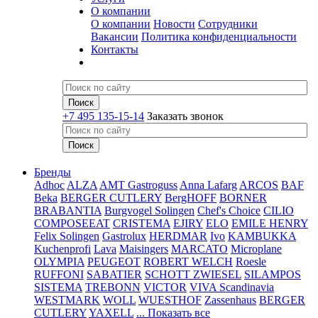
О компании
О компании
Новости
Сотрудники
Вакансии
Политика конфиденциальности
Контакты
+7 495 135-15-14
Заказать звонок
Бренды
Adhoc
ALZA
AMT Gastroguss
Anna Lafarg
ARCOS
BAF
Beka
BERGER CUTLERY
BergHOFF
BORNER
BRABANTIA
Burgvogel Solingen
Chef's Choice
CILIO
COMPOSEEAT
CRISTEMA
EJIRY
ELO
EMILE HENRY
Felix Solingen
Gastrolux
HERDMAR
Ivo
KAMBUKKA
Kuchenprofi
Lava
Maisingers
MARCATO
Microplane
OLYMPIA
PEUGEOT
ROBERT WELCH
Roesle
RUFFONI
SABATIER
SCHOTT ZWIESEL
SILAMPOS
SISTEMA
TREBONN
VICTOR
VIVA Scandinavia
WESTMARK
WOLL
WUESTHOF
Zassenhaus
BERGER
CUTLERY
YAXELL
... Показать все