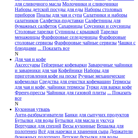
для сливочного масла
Молочники и сливочники
Наборы детской посуды для еды
Наборы столовых
приборов
Пиалы для чая и супа
Салатники и наборы
салатников
Салфетки-подставки
Салфетницы для
бумажных салфеток
Сахарницы
Соусники и соусницы
Столовые тарелки
Супницы с крышкой
Тарелки
менажницы
Фарфоровые селедочницы
Фарфоровые
столовые сервизы
Фарфоровые чайные сервизы
Чашки с
блюдцами
... Показать все
N
Для чая и кофе
Аксессуары
Гейзерные кофеварки
Заварочные чайники
и заварники для чая
Кофейники
Наборы для
приготовления кофе на песке
Ручные механические
кофемолки
Средства для очистки кофемашин
Термосы
для чая и кофе, чайники термосы
Турки для варки кофе
Френч-прессы
Чайники для газовой плиты
... Показать
все
N
Кухонная утварь
Анти-разбрызгиватели
Банки для сыпучих продуктов
Бутылки для воды
Бутылки для масла и уксуса
Вертушки для специй
Весы кухонные
Вешалка для
полотенец
Всё для нарезки и хранения сыра
Держатели
бумажных полотенец
Детские бутылки для воды