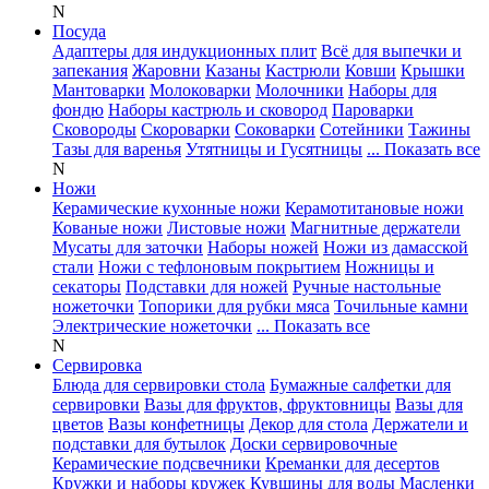
N
Посуда
Адаптеры для индукционных плит
Всё для выпечки и
запекания
Жаровни
Казаны
Кастрюли
Ковши
Крышки
Мантоварки
Молоковарки
Молочники
Наборы для
фондю
Наборы кастрюль и сковород
Пароварки
Сковороды
Скороварки
Соковарки
Сотейники
Тажины
Тазы для варенья
Утятницы и Гусятницы
... Показать все
N
Ножи
Керамические кухонные ножи
Керамотитановые ножи
Кованые ножи
Листовые ножи
Магнитные держатели
Мусаты для заточки
Наборы ножей
Ножи из дамасской
стали
Ножи с тефлоновым покрытием
Ножницы и
секаторы
Подставки для ножей
Ручные настольные
ножеточки
Топорики для рубки мяса
Точильные камни
Электрические ножеточки
... Показать все
N
Сервировка
Блюда для сервировки стола
Бумажные салфетки для
сервировки
Вазы для фруктов, фруктовницы
Вазы для
цветов
Вазы конфетницы
Декор для стола
Держатели и
подставки для бутылок
Доски сервировочные
Керамические подсвечники
Креманки для десертов
Кружки и наборы кружек
Кувшины для воды
Масленки