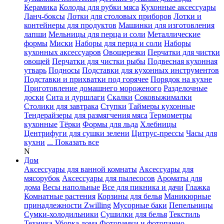
Керамика
Колоды для рубки мяса
Кухонные аксессуары
Ланч-боксы
Лотки для столовых приборов
Лотки и
контейнеры для продуктов
Машинки для изготовления
лапши
Мельницы для перца и соли
Металлические
формы
Миски
Наборы для перца и соли
Наборы
кухонных аксессуаров
Овощерезки
Перчатки для чистки
овощей
Перчатки для чистки рыбы
Подвесная кухонная
утварь
Подносы
Подставки для кухонных инструментов
Подставки и прихватки под горячее
Порядок на кухне
Приготовление домашнего мороженого
Разделочные
доски
Сита и дуршлаги
Скалки
Соковыжималки
Столики для завтрака
Ступки
Таймеры кухонные
Тендерайзеры для размягчения мяса
Термометры
кухонные
Тёрки
Формы для льда
Хлебницы
Центрифуги для сушки зелени
Цитрус-прессы
Часы для
кухни
... Показать все
N
Дом
Аксессуары для ванной комнаты
Аксессуары для
мясорубок
Аксессуары для пылесосов
Ароматы для
дома
Весы напольные
Все для пикника и дачи
Глажка
Комнатные растения
Корзины для белья
Маникюрные
принадлежности Zwilling
Мусорные баки
Пепельницы
Сумки-холодильники
Сушилки для белья
Текстиль
Техника
Уборка дома
Фоторамки и фотопанно
...