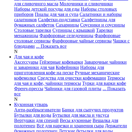
для сливочного масла
Молочники и сливочники
Наборы детской посуды для еды
Наборы столовых
приборов
Пиалы для чая и супа
Салатники и наборы
салатников
Салфетки-подставки
Салфетницы для
бумажных салфеток
Сахарницы
Соусники и соусницы
Столовые тарелки
Супницы с крышкой
Тарелки
менажницы
Фарфоровые селедочницы
Фарфоровые
столовые сервизы
Фарфоровые чайные сервизы
Чашки с
блюдцами
... Показать все
N
Для чая и кофе
Аксессуары
Гейзерные кофеварки
Заварочные чайники
и заварники для чая
Кофейники
Наборы для
приготовления кофе на песке
Ручные механические
кофемолки
Средства для очистки кофемашин
Термосы
для чая и кофе, чайники термосы
Турки для варки кофе
Френч-прессы
Чайники для газовой плиты
... Показать
все
N
Кухонная утварь
Анти-разбрызгиватели
Банки для сыпучих продуктов
Бутылки для воды
Бутылки для масла и уксуса
Вертушки для специй
Весы кухонные
Вешалка для
полотенец
Всё для нарезки и хранения сыра
Держатели
бумажных полотенец
Детские бутылки для воды