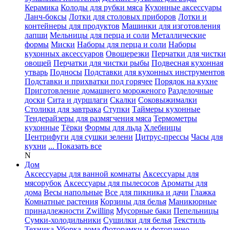
Керамика
Колоды для рубки мяса
Кухонные аксессуары
Ланч-боксы
Лотки для столовых приборов
Лотки и
контейнеры для продуктов
Машинки для изготовления
лапши
Мельницы для перца и соли
Металлические
формы
Миски
Наборы для перца и соли
Наборы
кухонных аксессуаров
Овощерезки
Перчатки для чистки
овощей
Перчатки для чистки рыбы
Подвесная кухонная
утварь
Подносы
Подставки для кухонных инструментов
Подставки и прихватки под горячее
Порядок на кухне
Приготовление домашнего мороженого
Разделочные
доски
Сита и дуршлаги
Скалки
Соковыжималки
Столики для завтрака
Ступки
Таймеры кухонные
Тендерайзеры для размягчения мяса
Термометры
кухонные
Тёрки
Формы для льда
Хлебницы
Центрифуги для сушки зелени
Цитрус-прессы
Часы для
кухни
... Показать все
N
Дом
Аксессуары для ванной комнаты
Аксессуары для
мясорубок
Аксессуары для пылесосов
Ароматы для
дома
Весы напольные
Все для пикника и дачи
Глажка
Комнатные растения
Корзины для белья
Маникюрные
принадлежности Zwilling
Мусорные баки
Пепельницы
Сумки-холодильники
Сушилки для белья
Текстиль
Техника
Уборка дома
Фоторамки и фотопанно
...