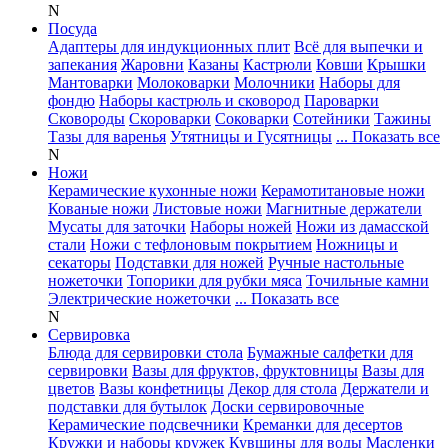
N
Посуда
Адаптеры для индукционных плит
Всё для выпечки и
запекания
Жаровни
Казаны
Кастрюли
Ковши
Крышки
Мантоварки
Молоковарки
Молочники
Наборы для
фондю
Наборы кастрюль и сковород
Пароварки
Сковороды
Скороварки
Соковарки
Сотейники
Тажины
Тазы для варенья
Утятницы и Гусятницы
... Показать все
N
Ножи
Керамические кухонные ножи
Керамотитановые ножи
Кованые ножи
Листовые ножи
Магнитные держатели
Мусаты для заточки
Наборы ножей
Ножи из дамасской
стали
Ножи с тефлоновым покрытием
Ножницы и
секаторы
Подставки для ножей
Ручные настольные
ножеточки
Топорики для рубки мяса
Точильные камни
Электрические ножеточки
... Показать все
N
Сервировка
Блюда для сервировки стола
Бумажные салфетки для
сервировки
Вазы для фруктов, фруктовницы
Вазы для
цветов
Вазы конфетницы
Декор для стола
Держатели и
подставки для бутылок
Доски сервировочные
Керамические подсвечники
Креманки для десертов
Кружки и наборы кружек
Кувшины для воды
Масленки