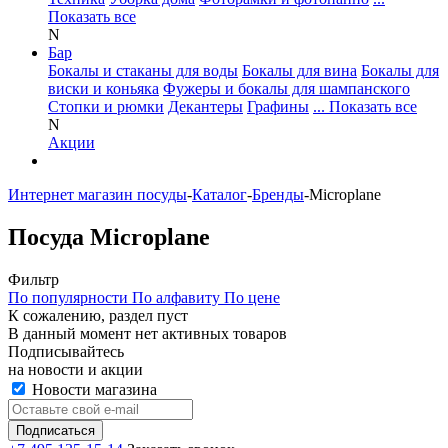
Показать все
N
Бар
Бокалы и стаканы для воды
Бокалы для вина
Бокалы для
виски и коньяка
Фужеры и бокалы для шампанского
Стопки и рюмки
Декантеры
Графины
... Показать все
N
Акции
Интернет магазин посуды
-
Каталог
-
Бренды
-
Microplane
Посуда Microplane
Фильтр
По популярности
По алфавиту
По цене
К сожалению, раздел пуст
В данный момент нет активных товаров
Подписывайтесь
на новости и акции
Новости магазина