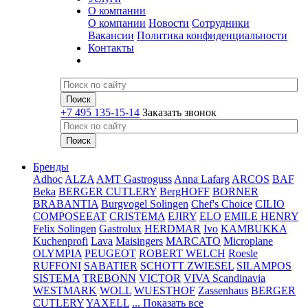
О компании
О компании
Новости
Сотрудники
Вакансии
Политика конфиденциальности
Контакты
+7 495 135-15-14
Заказать звонок
Бренды
Adhoc
ALZA
AMT Gastroguss
Anna Lafarg
ARCOS
BAF
Beka
BERGER CUTLERY
BergHOFF
BORNER
BRABANTIA
Burgvogel Solingen
Chef's Choice
CILIO
COMPOSEEAT
CRISTEMA
EJIRY
ELO
EMILE HENRY
Felix Solingen
Gastrolux
HERDMAR
Ivo
KAMBUKKA
Kuchenprofi
Lava
Maisingers
MARCATO
Microplane
OLYMPIA
PEUGEOT
ROBERT WELCH
Roesle
RUFFONI
SABATIER
SCHOTT ZWIESEL
SILAMPOS
SISTEMA
TREBONN
VICTOR
VIVA Scandinavia
WESTMARK
WOLL
WUESTHOF
Zassenhaus
BERGER
CUTLERY
YAXELL
... Показать все