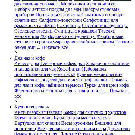
для сливочного масла
Молочники и сливочники
Наборы детской посуды для еды
Наборы столовых
приборов
Пиалы для чая и супа
Салатники и наборы
салатников
Салфетки-подставки
Салфетницы для
бумажных салфеток
Сахарницы
Соусники и соусницы
Столовые тарелки
Супницы с крышкой
Тарелки
менажницы
Фарфоровые селедочницы
Фарфоровые
столовые сервизы
Фарфоровые чайные сервизы
Чашки с
блюдцами
... Показать все
N
Для чая и кофе
Аксессуары
Гейзерные кофеварки
Заварочные чайники
и заварники для чая
Кофейники
Наборы для
приготовления кофе на песке
Ручные механические
кофемолки
Средства для очистки кофемашин
Термосы
для чая и кофе, чайники термосы
Турки для варки кофе
Френч-прессы
Чайники для газовой плиты
... Показать
все
N
Кухонная утварь
Анти-разбрызгиватели
Банки для сыпучих продуктов
Бутылки для воды
Бутылки для масла и уксуса
Вертушки для специй
Весы кухонные
Вешалка для
полотенец
Всё для нарезки и хранения сыра
Держатели
бумажных полотенец
Детские бутылки для воды