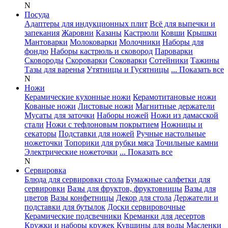
N
Посуда
Адаптеры для индукционных плит
Всё для выпечки и
запекания
Жаровни
Казаны
Кастрюли
Ковши
Крышки
Мантоварки
Молоковарки
Молочники
Наборы для
фондю
Наборы кастрюль и сковород
Пароварки
Сковороды
Скороварки
Соковарки
Сотейники
Тажины
Тазы для варенья
Утятницы и Гусятницы
... Показать все
N
Ножи
Керамические кухонные ножи
Керамотитановые ножи
Кованые ножи
Листовые ножи
Магнитные держатели
Мусаты для заточки
Наборы ножей
Ножи из дамасской
стали
Ножи с тефлоновым покрытием
Ножницы и
секаторы
Подставки для ножей
Ручные настольные
ножеточки
Топорики для рубки мяса
Точильные камни
Электрические ножеточки
... Показать все
N
Сервировка
Блюда для сервировки стола
Бумажные салфетки для
сервировки
Вазы для фруктов, фруктовницы
Вазы для
цветов
Вазы конфетницы
Декор для стола
Держатели и
подставки для бутылок
Доски сервировочные
Керамические подсвечники
Креманки для десертов
Кружки и наборы кружек
Кувшины для воды
Масленки