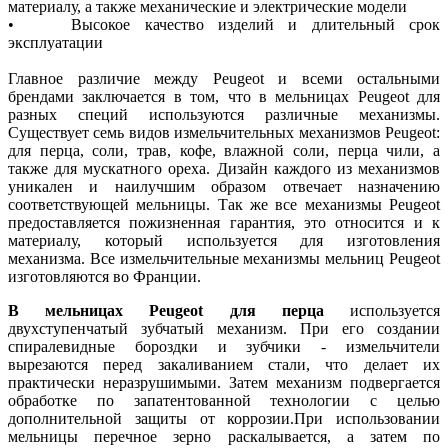
материалу, а также механические и электрические модели
• Высокое качество изделий и длительный срок
эксплуатации
Главное различие между Peugeot и всеми остальными
брендами заключается в том, что в мельницах Peugeot для
разных специй используются различные механизмы.
Существует семь видов измельчительных механизмов Peugeot:
для перца, соли, трав, кофе, влажной соли, перца чили, а
также для мускатного ореха. Дизайн каждого из механизмов
уникален и наилучшим образом отвечает назначению
соответствующей мельницы. Так же все механизмы Peugeot
предоставляется пожизненная гарантия, это относится и к
материалу, который используется для изготовления
механизма. Все измельчительные механизмы мельниц Peugeot
изготовляются во Франции.
В мельницах Peugeot для перца
используется
двухступенчатый зубчатый механизм. При его создании
спиралевидные бороздки и зубчики - измельчители
вырезаются перед закаливанием стали, что делает их
практически неразрушимыми. Затем механизм подвергается
обработке по запатентованной технологии с целью
дополнительной защиты от коррозии.При использовании
мельницы перечное зерно раскалывается, а затем по