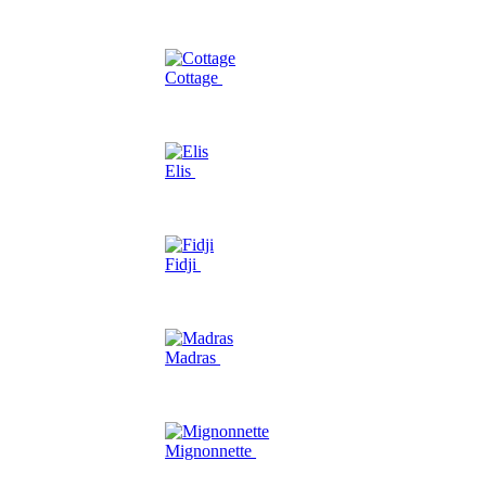
Cottage
Elis
Fidji
Madras
Mignonnette