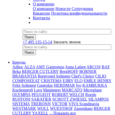
О компании
О компании
Новости
Сотрудники
Вакансии
Политика конфиденциальности
Контакты
+7 495 135-15-14
Заказать звонок
Бренды
Adhoc
ALZA
AMT Gastroguss
Anna Lafarg
ARCOS
BAF
Beka
BERGER CUTLERY
BergHOFF
BORNER
BRABANTIA
Burgvogel Solingen
Chef's Choice
CILIO
COMPOSEEAT
CRISTEMA
EJIRY
ELO
EMILE HENRY
Felix Solingen
Gastrolux
HERDMAR
Ivo
KAMBUKKA
Kuchenprofi
Lava
Maisingers
MARCATO
Microplane
OLYMPIA
PEUGEOT
ROBERT WELCH
Roesle
RUFFONI
SABATIER
SCHOTT ZWIESEL
SILAMPOS
SISTEMA
TREBONN
VICTOR
VIVA Scandinavia
WESTMARK
WOLL
WUESTHOF
Zassenhaus
BERGER
CUTLERY
YAXELL
... Показать все