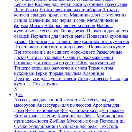
Керамика
Колоды для рубки мяса
Кухонные аксессуары
Ланч-боксы
Лотки для столовых приборов
Лотки и
контейнеры для продуктов
Машинки для изготовления
лапши
Мельницы для перца и соли
Металлические
формы
Миски
Наборы для перца и соли
Наборы
кухонных аксессуаров
Овощерезки
Перчатки для чистки
овощей
Перчатки для чистки рыбы
Подвесная кухонная
утварь
Подносы
Подставки для кухонных инструментов
Подставки и прихватки под горячее
Порядок на кухне
Приготовление домашнего мороженого
Разделочные
доски
Сита и дуршлаги
Скалки
Соковыжималки
Столики для завтрака
Ступки
Таймеры кухонные
Тендерайзеры для размягчения мяса
Термометры
кухонные
Тёрки
Формы для льда
Хлебницы
Центрифуги для сушки зелени
Цитрус-прессы
Часы для
кухни
... Показать все
N
Дом
Аксессуары для ванной комнаты
Аксессуары для
мясорубок
Аксессуары для пылесосов
Ароматы для
дома
Весы напольные
Все для пикника и дачи
Глажка
Комнатные растения
Корзины для белья
Маникюрные
принадлежности Zwilling
Мусорные баки
Пепельницы
Сумки-холодильники
Сушилки для белья
Текстиль
Техника
Уборка дома
Фоторамки и фотопанно
...