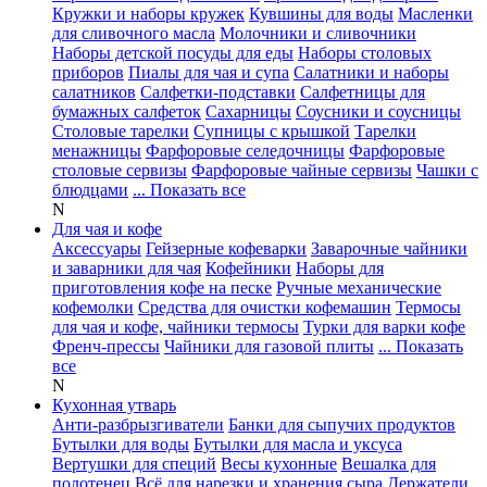
Кружки и наборы кружек
Кувшины для воды
Масленки
для сливочного масла
Молочники и сливочники
Наборы детской посуды для еды
Наборы столовых
приборов
Пиалы для чая и супа
Салатники и наборы
салатников
Салфетки-подставки
Салфетницы для
бумажных салфеток
Сахарницы
Соусники и соусницы
Столовые тарелки
Супницы с крышкой
Тарелки
менажницы
Фарфоровые селедочницы
Фарфоровые
столовые сервизы
Фарфоровые чайные сервизы
Чашки с
блюдцами
... Показать все
N
Для чая и кофе
Аксессуары
Гейзерные кофеварки
Заварочные чайники
и заварники для чая
Кофейники
Наборы для
приготовления кофе на песке
Ручные механические
кофемолки
Средства для очистки кофемашин
Термосы
для чая и кофе, чайники термосы
Турки для варки кофе
Френч-прессы
Чайники для газовой плиты
... Показать
все
N
Кухонная утварь
Анти-разбрызгиватели
Банки для сыпучих продуктов
Бутылки для воды
Бутылки для масла и уксуса
Вертушки для специй
Весы кухонные
Вешалка для
полотенец
Всё для нарезки и хранения сыра
Держатели