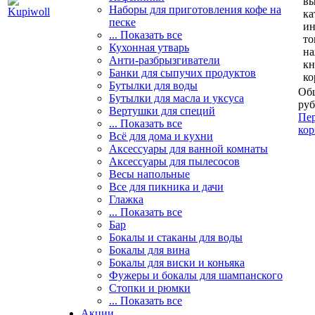
вы
Наборы для приготовления кофе на
ка
песке
и
... Показать все
то
Кухонная утварь
н
Анти-разбрызгиватели
кн
Банки для сыпучих продуктов
ко
Бутылки для воды
Общ
Бутылки для масла и уксуса
руб
Вертушки для специй
Пер
... Показать все
кор
Всё для дома и кухни
Аксессуары для ванной комнаты
Аксессуары для пылесосов
Весы напольные
Все для пикника и дачи
Глажка
... Показать все
Бар
Бокалы и стаканы для воды
Бокалы для вина
Бокалы для виски и коньяка
Фужеры и бокалы для шампанского
Стопки и рюмки
... Показать все
Акции