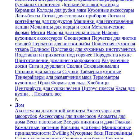
бумажных полотенец
Детские бутылки для воды
Керамика
Колоды для рубки мяса
Кухонные аксессуары
Ланч-боксы
Лотки для столовых приборов
Лотки и
контейнеры для продуктов
Машинки для изготовления
лапши
Мельницы для перца и соли
Металлические
формы
Миски
Наборы для перца и соли
Наборы
кухонных аксессуаров
Овощерезки
Перчатки для чистки
овощей
Перчатки для чистки рыбы
Подвесная кухонная
утварь
Подносы
Подставки для кухонных инструментов
Подставки и прихватки под горячее
Порядок на кухне
Приготовление домашнего мороженого
Разделочные
доски
Сита и дуршлаги
Скалки
Соковыжималки
Столики для завтрака
Ступки
Таймеры кухонные
Тендерайзеры для размягчения мяса
Термометры
кухонные
Тёрки
Формы для льда
Хлебницы
Центрифуги для сушки зелени
Цитрус-прессы
Часы для
кухни
... Показать все
N
Дом
Аксессуары для ванной комнаты
Аксессуары для
мясорубок
Аксессуары для пылесосов
Ароматы для
дома
Весы напольные
Все для пикника и дачи
Глажка
Комнатные растения
Корзины для белья
Маникюрные
принадлежности Zwilling
Мусорные баки
Пепельницы
Сумки-холодильники
Сушилки для белья
Текстиль