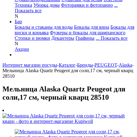
Техника
Уборка дома
Фоторамки и фотопанно
...
Показать все
N
Бар
Бокалы и стаканы для воды
Бокалы для вина
Бокалы для
виски и коньяка
Фужеры и бокалы для шампанского
Стопки и рюмки
Декантеры
Графины
... Показать все
N
Акции
Интернет магазин посуды
-
Каталог
-
Бренды
-
PEUGEOT
-
Alaska
-
Мельница Alaska Quartz Peugeot для соли,17 см, черный кварц
28510
Мельница Alaska Quartz Peugeot для
соли,17 см, черный кварц 28510