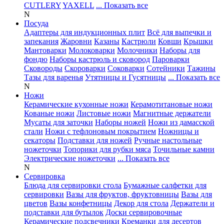
CUTLERY
YAXELL
... Показать все
N
Посуда
Адаптеры для индукционных плит
Всё для выпечки и
запекания
Жаровни
Казаны
Кастрюли
Ковши
Крышки
Мантоварки
Молоковарки
Молочники
Наборы для
фондю
Наборы кастрюль и сковород
Пароварки
Сковороды
Скороварки
Соковарки
Сотейники
Тажины
Тазы для варенья
Утятницы и Гусятницы
... Показать все
N
Ножи
Керамические кухонные ножи
Керамотитановые ножи
Кованые ножи
Листовые ножи
Магнитные держатели
Мусаты для заточки
Наборы ножей
Ножи из дамасской
стали
Ножи с тефлоновым покрытием
Ножницы и
секаторы
Подставки для ножей
Ручные настольные
ножеточки
Топорики для рубки мяса
Точильные камни
Электрические ножеточки
... Показать все
N
Сервировка
Блюда для сервировки стола
Бумажные салфетки для
сервировки
Вазы для фруктов, фруктовницы
Вазы для
цветов
Вазы конфетницы
Декор для стола
Держатели и
подставки для бутылок
Доски сервировочные
Керамические подсвечники
Креманки для десертов