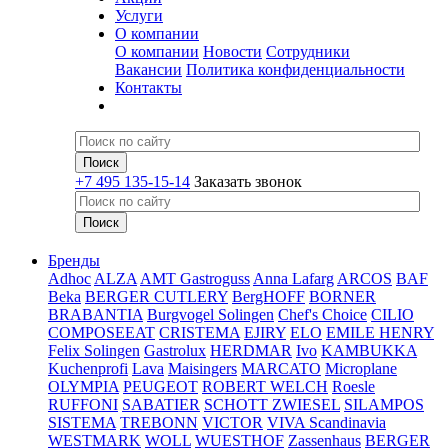
Услуги
О компании
О компании
Новости
Сотрудники
Вакансии
Политика конфиденциальности
Контакты
+7 495 135-15-14
Заказать звонок
Бренды
Adhoc
ALZA
AMT Gastroguss
Anna Lafarg
ARCOS
BAF
Beka
BERGER CUTLERY
BergHOFF
BORNER
BRABANTIA
Burgvogel Solingen
Chef's Choice
CILIO
COMPOSEEAT
CRISTEMA
EJIRY
ELO
EMILE HENRY
Felix Solingen
Gastrolux
HERDMAR
Ivo
KAMBUKKA
Kuchenprofi
Lava
Maisingers
MARCATO
Microplane
OLYMPIA
PEUGEOT
ROBERT WELCH
Roesle
RUFFONI
SABATIER
SCHOTT ZWIESEL
SILAMPOS
SISTEMA
TREBONN
VICTOR
VIVA Scandinavia
WESTMARK
WOLL
WUESTHOF
Zassenhaus
BERGER