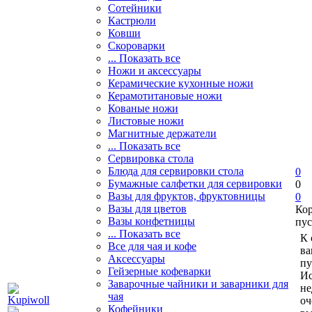
Сотейники
Кастрюли
Ковши
Скороварки
... Показать все
Ножи и аксессуары
Керамические кухонные ножи
Керамотитановые ножи
Кованые ножи
Листовые ножи
Магнитные держатели
... Показать все
Сервировка стола
Блюда для сервировки стола
0
Бумажные салфетки для сервировки
0
Вазы для фруктов, фруктовницы
0
Вазы для цветов
Ко
Вазы конфетницы
пус
... Показать все
К 
Все для чая и кофе
ва
Аксессуары
пу
Гейзерные кофеварки
Ис
Заварочные чайники и заварники для
не
чая
оч
Кофейники