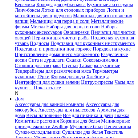
Керамика
Колоды для рубки мяса
Кухонные аксессуары
Ланч-боксы
Лотки для столовых приборов
Лотки и
контейнеры для продуктов
Машинки для изготовления
лапши
Мельницы для перца и соли
Металлические
формы
Миски
Наборы для перца и соли
Наборы
кухонных аксессуаров
Овощерезки
Перчатки для чистки
овощей
Перчатки для чистки рыбы
Подвесная кухонная
утварь
Подносы
Подставки для кухонных инструментов
Подставки и прихватки под горячее
Порядок на кухне
Приготовление домашнего мороженого
Разделочные
доски
Сита и дуршлаги
Скалки
Соковыжималки
Столики для завтрака
Ступки
Таймеры кухонные
Тендерайзеры для размягчения мяса
Термометры
кухонные
Тёрки
Формы для льда
Хлебницы
Центрифуги для сушки зелени
Цитрус-прессы
Часы для
кухни
... Показать все
N
Дом
Аксессуары для ванной комнаты
Аксессуары для
мясорубок
Аксессуары для пылесосов
Ароматы для
дома
Весы напольные
Все для пикника и дачи
Глажка
Комнатные растения
Корзины для белья
Маникюрные
принадлежности Zwilling
Мусорные баки
Пепельницы
Сумки-холодильники
Сушилки для белья
Текстиль
Техника
Уборка дома
Фоторамки и фотопанно
...