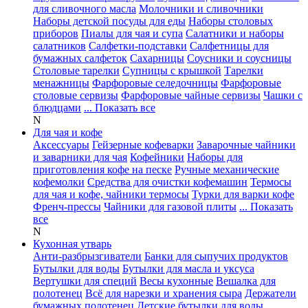
для сливочного масла
Молочники и сливочники
Наборы детской посуды для еды
Наборы столовых
приборов
Пиалы для чая и супа
Салатники и наборы
салатников
Салфетки-подставки
Салфетницы для
бумажных салфеток
Сахарницы
Соусники и соусницы
Столовые тарелки
Супницы с крышкой
Тарелки
менажницы
Фарфоровые селедочницы
Фарфоровые
столовые сервизы
Фарфоровые чайные сервизы
Чашки с
блюдцами
... Показать все
N
Для чая и кофе
Аксессуары
Гейзерные кофеварки
Заварочные чайники
и заварники для чая
Кофейники
Наборы для
приготовления кофе на песке
Ручные механические
кофемолки
Средства для очистки кофемашин
Термосы
для чая и кофе, чайники термосы
Турки для варки кофе
Френч-прессы
Чайники для газовой плиты
... Показать
все
N
Кухонная утварь
Анти-разбрызгиватели
Банки для сыпучих продуктов
Бутылки для воды
Бутылки для масла и уксуса
Вертушки для специй
Весы кухонные
Вешалка для
полотенец
Всё для нарезки и хранения сыра
Держатели
бумажных полотенец
Детские бутылки для воды