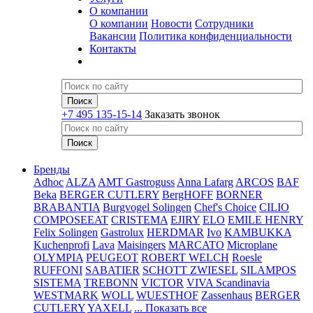
О компании
О компании
Новости
Сотрудники
Вакансии
Политика конфиденциальности
Контакты
+7 495 135-15-14
Заказать звонок
Бренды
Adhoc
ALZA
AMT Gastroguss
Anna Lafarg
ARCOS
BAF
Beka
BERGER CUTLERY
BergHOFF
BORNER
BRABANTIA
Burgvogel Solingen
Chef's Choice
CILIO
COMPOSEEAT
CRISTEMA
EJIRY
ELO
EMILE HENRY
Felix Solingen
Gastrolux
HERDMAR
Ivo
KAMBUKKA
Kuchenprofi
Lava
Maisingers
MARCATO
Microplane
OLYMPIA
PEUGEOT
ROBERT WELCH
Roesle
RUFFONI
SABATIER
SCHOTT ZWIESEL
SILAMPOS
SISTEMA
TREBONN
VICTOR
VIVA Scandinavia
WESTMARK
WOLL
WUESTHOF
Zassenhaus
BERGER
CUTLERY
YAXELL
... Показать все