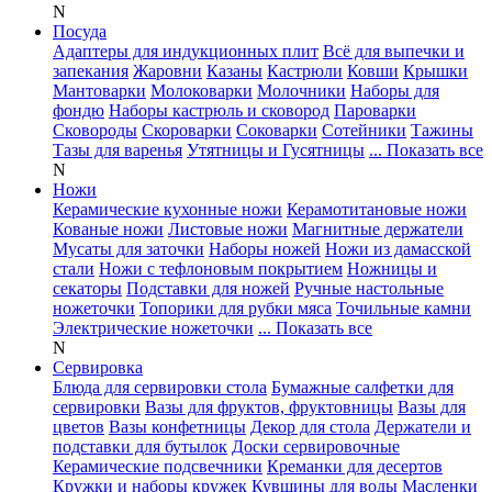
N
Посуда
Адаптеры для индукционных плит
Всё для выпечки и
запекания
Жаровни
Казаны
Кастрюли
Ковши
Крышки
Мантоварки
Молоковарки
Молочники
Наборы для
фондю
Наборы кастрюль и сковород
Пароварки
Сковороды
Скороварки
Соковарки
Сотейники
Тажины
Тазы для варенья
Утятницы и Гусятницы
... Показать все
N
Ножи
Керамические кухонные ножи
Керамотитановые ножи
Кованые ножи
Листовые ножи
Магнитные держатели
Мусаты для заточки
Наборы ножей
Ножи из дамасской
стали
Ножи с тефлоновым покрытием
Ножницы и
секаторы
Подставки для ножей
Ручные настольные
ножеточки
Топорики для рубки мяса
Точильные камни
Электрические ножеточки
... Показать все
N
Сервировка
Блюда для сервировки стола
Бумажные салфетки для
сервировки
Вазы для фруктов, фруктовницы
Вазы для
цветов
Вазы конфетницы
Декор для стола
Держатели и
подставки для бутылок
Доски сервировочные
Керамические подсвечники
Креманки для десертов
Кружки и наборы кружек
Кувшины для воды
Масленки