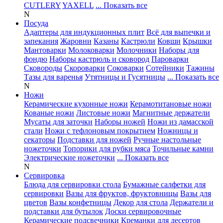
CUTLERY
YAXELL
... Показать все
N
Посуда
Адаптеры для индукционных плит
Всё для выпечки и
запекания
Жаровни
Казаны
Кастрюли
Ковши
Крышки
Мантоварки
Молоковарки
Молочники
Наборы для
фондю
Наборы кастрюль и сковород
Пароварки
Сковороды
Скороварки
Соковарки
Сотейники
Тажины
Тазы для варенья
Утятницы и Гусятницы
... Показать все
N
Ножи
Керамические кухонные ножи
Керамотитановые ножи
Кованые ножи
Листовые ножи
Магнитные держатели
Мусаты для заточки
Наборы ножей
Ножи из дамасской
стали
Ножи с тефлоновым покрытием
Ножницы и
секаторы
Подставки для ножей
Ручные настольные
ножеточки
Топорики для рубки мяса
Точильные камни
Электрические ножеточки
... Показать все
N
Сервировка
Блюда для сервировки стола
Бумажные салфетки для
сервировки
Вазы для фруктов, фруктовницы
Вазы для
цветов
Вазы конфетницы
Декор для стола
Держатели и
подставки для бутылок
Доски сервировочные
Керамические подсвечники
Креманки для десертов