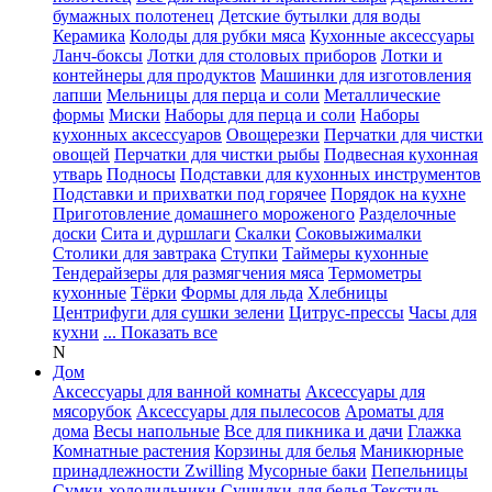
бумажных полотенец
Детские бутылки для воды
Керамика
Колоды для рубки мяса
Кухонные аксессуары
Ланч-боксы
Лотки для столовых приборов
Лотки и
контейнеры для продуктов
Машинки для изготовления
лапши
Мельницы для перца и соли
Металлические
формы
Миски
Наборы для перца и соли
Наборы
кухонных аксессуаров
Овощерезки
Перчатки для чистки
овощей
Перчатки для чистки рыбы
Подвесная кухонная
утварь
Подносы
Подставки для кухонных инструментов
Подставки и прихватки под горячее
Порядок на кухне
Приготовление домашнего мороженого
Разделочные
доски
Сита и дуршлаги
Скалки
Соковыжималки
Столики для завтрака
Ступки
Таймеры кухонные
Тендерайзеры для размягчения мяса
Термометры
кухонные
Тёрки
Формы для льда
Хлебницы
Центрифуги для сушки зелени
Цитрус-прессы
Часы для
кухни
... Показать все
N
Дом
Аксессуары для ванной комнаты
Аксессуары для
мясорубок
Аксессуары для пылесосов
Ароматы для
дома
Весы напольные
Все для пикника и дачи
Глажка
Комнатные растения
Корзины для белья
Маникюрные
принадлежности Zwilling
Мусорные баки
Пепельницы
Сумки-холодильники
Сушилки для белья
Текстиль