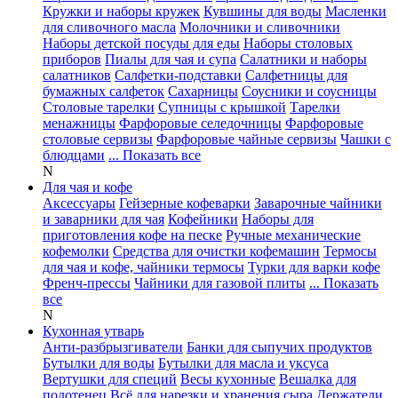
Кружки и наборы кружек
Кувшины для воды
Масленки
для сливочного масла
Молочники и сливочники
Наборы детской посуды для еды
Наборы столовых
приборов
Пиалы для чая и супа
Салатники и наборы
салатников
Салфетки-подставки
Салфетницы для
бумажных салфеток
Сахарницы
Соусники и соусницы
Столовые тарелки
Супницы с крышкой
Тарелки
менажницы
Фарфоровые селедочницы
Фарфоровые
столовые сервизы
Фарфоровые чайные сервизы
Чашки с
блюдцами
... Показать все
N
Для чая и кофе
Аксессуары
Гейзерные кофеварки
Заварочные чайники
и заварники для чая
Кофейники
Наборы для
приготовления кофе на песке
Ручные механические
кофемолки
Средства для очистки кофемашин
Термосы
для чая и кофе, чайники термосы
Турки для варки кофе
Френч-прессы
Чайники для газовой плиты
... Показать
все
N
Кухонная утварь
Анти-разбрызгиватели
Банки для сыпучих продуктов
Бутылки для воды
Бутылки для масла и уксуса
Вертушки для специй
Весы кухонные
Вешалка для
полотенец
Всё для нарезки и хранения сыра
Держатели