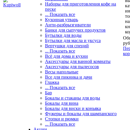
вы
Наборы для приготовления кофе на
ка
песке
и
... Показать все
то
Кухонная утварь
н
Анти-разбрызгиватели
кн
Банки для сыпучих продуктов
ко
Бутылки для воды
Общ
Бутылки для масла и уксуса
руб
Вертушки для специй
Пер
... Показать все
кор
Всё для дома и кухни
Аксессуары для ванной комнаты
Аксессуары для пылесосов
Весы напольные
Все для пикника и дачи
Глажка
... Показать все
Бар
Бокалы и стаканы для воды
Бокалы для вина
Бокалы для виски и коньяка
Фужеры и бокалы для шампанского
Стопки и рюмки
... Показать все
Акции