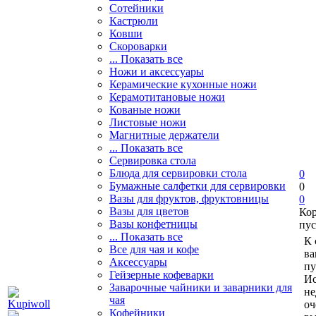
Сотейники
Кастрюли
Ковши
Скороварки
... Показать все
Ножи и аксессуары
Керамические кухонные ножи
Керамотитановые ножи
Кованые ножи
Листовые ножи
Магнитные держатели
... Показать все
Сервировка стола
Блюда для сервировки стола
0
Бумажные салфетки для сервировки
0
Вазы для фруктов, фруктовницы
0
Вазы для цветов
Ко
Вазы конфетницы
пус
... Показать все
К 
Все для чая и кофе
ва
Аксессуары
пу
Гейзерные кофеварки
Ис
Заварочные чайники и заварники для
не
чая
оч
Кофейники