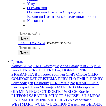
Услуги
О компании
О компании
Новости
Сотрудники
Вакансии
Политика конфиденциальности
Контакты
+7 495 135-15-14
Заказать звонок
Бренды
Adhoc
ALZA
AMT Gastroguss
Anna Lafarg
ARCOS
BAF
Beka
BERGER CUTLERY
BergHOFF
BORNER
BRABANTIA
Burgvogel Solingen
Chef's Choice
CILIO
COMPOSEEAT
CRISTEMA
EJIRY
ELO
EMILE HENRY
Felix Solingen
Gastrolux
HERDMAR
Ivo
KAMBUKKA
Kuchenprofi
Lava
Maisingers
MARCATO
Microplane
OLYMPIA
PEUGEOT
ROBERT WELCH
Roesle
RUFFONI
SABATIER
SCHOTT ZWIESEL
SILAMPOS
SISTEMA
TREBONN
VICTOR
VIVA Scandinavia
WESTMARK
WOLL
WUESTHOF
Zassenhaus
BERGER