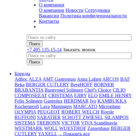
О компании
О компании
Новости
Сотрудники
Вакансии
Политика конфиденциальности
Контакты
+7 495 135-15-14
Заказать звонок
Бренды
Adhoc
ALZA
AMT Gastroguss
Anna Lafarg
ARCOS
BAF
Beka
BERGER CUTLERY
BergHOFF
BORNER
BRABANTIA
Burgvogel Solingen
Chef's Choice
CILIO
COMPOSEEAT
CRISTEMA
EJIRY
ELO
EMILE HENRY
Felix Solingen
Gastrolux
HERDMAR
Ivo
KAMBUKKA
Kuchenprofi
Lava
Maisingers
MARCATO
Microplane
OLYMPIA
PEUGEOT
ROBERT WELCH
Roesle
RUFFONI
SABATIER
SCHOTT ZWIESEL
SILAMPOS
SISTEMA
TREBONN
VICTOR
VIVA Scandinavia
WESTMARK
WOLL
WUESTHOF
Zassenhaus
BERGER
CUTLERY
YAXELL
... Показать все