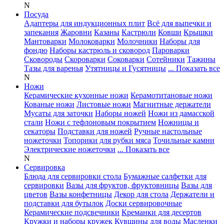
N
Посуда
Адаптеры для индукционных плит
Всё для выпечки и
запекания
Жаровни
Казаны
Кастрюли
Ковши
Крышки
Мантоварки
Молоковарки
Молочники
Наборы для
фондю
Наборы кастрюль и сковород
Пароварки
Сковороды
Скороварки
Соковарки
Сотейники
Тажины
Тазы для варенья
Утятницы и Гусятницы
... Показать все
N
Ножи
Керамические кухонные ножи
Керамотитановые ножи
Кованые ножи
Листовые ножи
Магнитные держатели
Мусаты для заточки
Наборы ножей
Ножи из дамасской
стали
Ножи с тефлоновым покрытием
Ножницы и
секаторы
Подставки для ножей
Ручные настольные
ножеточки
Топорики для рубки мяса
Точильные камни
Электрические ножеточки
... Показать все
N
Сервировка
Блюда для сервировки стола
Бумажные салфетки для
сервировки
Вазы для фруктов, фруктовницы
Вазы для
цветов
Вазы конфетницы
Декор для стола
Держатели и
подставки для бутылок
Доски сервировочные
Керамические подсвечники
Креманки для десертов
Кружки и наборы кружек
Кувшины для воды
Масленки