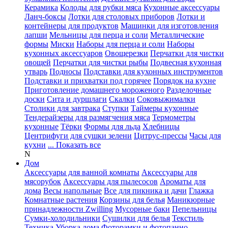
Керамика
Колоды для рубки мяса
Кухонные аксессуары
Ланч-боксы
Лотки для столовых приборов
Лотки и
контейнеры для продуктов
Машинки для изготовления
лапши
Мельницы для перца и соли
Металлические
формы
Миски
Наборы для перца и соли
Наборы
кухонных аксессуаров
Овощерезки
Перчатки для чистки
овощей
Перчатки для чистки рыбы
Подвесная кухонная
утварь
Подносы
Подставки для кухонных инструментов
Подставки и прихватки под горячее
Порядок на кухне
Приготовление домашнего мороженого
Разделочные
доски
Сита и дуршлаги
Скалки
Соковыжималки
Столики для завтрака
Ступки
Таймеры кухонные
Тендерайзеры для размягчения мяса
Термометры
кухонные
Тёрки
Формы для льда
Хлебницы
Центрифуги для сушки зелени
Цитрус-прессы
Часы для
кухни
... Показать все
N
Дом
Аксессуары для ванной комнаты
Аксессуары для
мясорубок
Аксессуары для пылесосов
Ароматы для
дома
Весы напольные
Все для пикника и дачи
Глажка
Комнатные растения
Корзины для белья
Маникюрные
принадлежности Zwilling
Мусорные баки
Пепельницы
Сумки-холодильники
Сушилки для белья
Текстиль
Техника
Уборка дома
Фоторамки и фотопанно
...