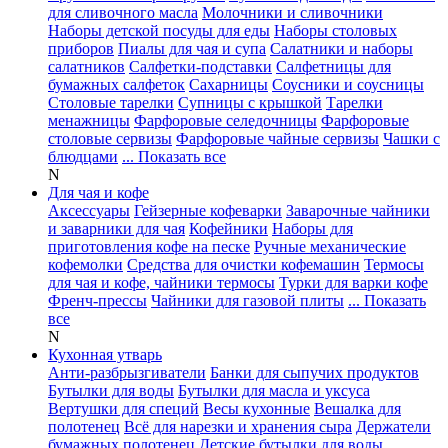
для сливочного масла
Молочники и сливочники
Наборы детской посуды для еды
Наборы столовых
приборов
Пиалы для чая и супа
Салатники и наборы
салатников
Салфетки-подставки
Салфетницы для
бумажных салфеток
Сахарницы
Соусники и соусницы
Столовые тарелки
Супницы с крышкой
Тарелки
менажницы
Фарфоровые селедочницы
Фарфоровые
столовые сервизы
Фарфоровые чайные сервизы
Чашки с
блюдцами
... Показать все
N
Для чая и кофе
Аксессуары
Гейзерные кофеварки
Заварочные чайники
и заварники для чая
Кофейники
Наборы для
приготовления кофе на песке
Ручные механические
кофемолки
Средства для очистки кофемашин
Термосы
для чая и кофе, чайники термосы
Турки для варки кофе
Френч-прессы
Чайники для газовой плиты
... Показать
все
N
Кухонная утварь
Анти-разбрызгиватели
Банки для сыпучих продуктов
Бутылки для воды
Бутылки для масла и уксуса
Вертушки для специй
Весы кухонные
Вешалка для
полотенец
Всё для нарезки и хранения сыра
Держатели
бумажных полотенец
Детские бутылки для воды