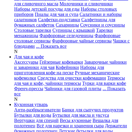
для сливочного масла
Молочники и сливочники
Наборы детской посуды для еды
Наборы столовых
приборов
Пиалы для чая и супа
Салатники и наборы
салатников
Салфетки-подставки
Салфетницы для
бумажных салфеток
Сахарницы
Соусники и соусницы
Столовые тарелки
Супницы с крышкой
Тарелки
менажницы
Фарфоровые селедочницы
Фарфоровые
столовые сервизы
Фарфоровые чайные сервизы
Чашки с
блюдцами
... Показать все
N
Для чая и кофе
Аксессуары
Гейзерные кофеварки
Заварочные чайники
и заварники для чая
Кофейники
Наборы для
приготовления кофе на песке
Ручные механические
кофемолки
Средства для очистки кофемашин
Термосы
для чая и кофе, чайники термосы
Турки для варки кофе
Френч-прессы
Чайники для газовой плиты
... Показать
все
N
Кухонная утварь
Анти-разбрызгиватели
Банки для сыпучих продуктов
Бутылки для воды
Бутылки для масла и уксуса
Вертушки для специй
Весы кухонные
Вешалка для
полотенец
Всё для нарезки и хранения сыра
Держатели
бумажных полотенец
Детские бутылки для воды