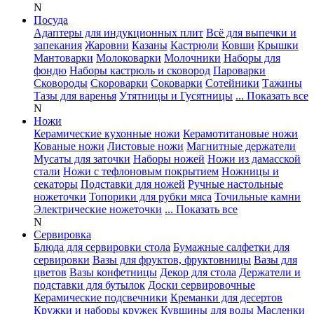
N
Посуда
Адаптеры для индукционных плит
Всё для выпечки и
запекания
Жаровни
Казаны
Кастрюли
Ковши
Крышки
Мантоварки
Молоковарки
Молочники
Наборы для
фондю
Наборы кастрюль и сковород
Пароварки
Сковороды
Скороварки
Соковарки
Сотейники
Тажины
Тазы для варенья
Утятницы и Гусятницы
... Показать все
N
Ножи
Керамические кухонные ножи
Керамотитановые ножи
Кованые ножи
Листовые ножи
Магнитные держатели
Мусаты для заточки
Наборы ножей
Ножи из дамасской
стали
Ножи с тефлоновым покрытием
Ножницы и
секаторы
Подставки для ножей
Ручные настольные
ножеточки
Топорики для рубки мяса
Точильные камни
Электрические ножеточки
... Показать все
N
Сервировка
Блюда для сервировки стола
Бумажные салфетки для
сервировки
Вазы для фруктов, фруктовницы
Вазы для
цветов
Вазы конфетницы
Декор для стола
Держатели и
подставки для бутылок
Доски сервировочные
Керамические подсвечники
Креманки для десертов
Кружки и наборы кружек
Кувшины для воды
Масленки