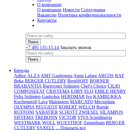
О компании
О компании
Новости
Сотрудники
Вакансии
Политика конфиденциальности
Контакты
+7 495 135-15-14
Заказать звонок
Бренды
Adhoc
ALZA
AMT Gastroguss
Anna Lafarg
ARCOS
BAF
Beka
BERGER CUTLERY
BergHOFF
BORNER
BRABANTIA
Burgvogel Solingen
Chef's Choice
CILIO
COMPOSEEAT
CRISTEMA
EJIRY
ELO
EMILE HENRY
Felix Solingen
Gastrolux
HERDMAR
Ivo
KAMBUKKA
Kuchenprofi
Lava
Maisingers
MARCATO
Microplane
OLYMPIA
PEUGEOT
ROBERT WELCH
Roesle
RUFFONI
SABATIER
SCHOTT ZWIESEL
SILAMPOS
SISTEMA
TREBONN
VICTOR
VIVA Scandinavia
WESTMARK
WOLL
WUESTHOF
Zassenhaus
BERGER
CUTLERY
YAXELL
... Показать все