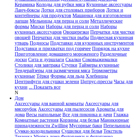
Керамика
Колоды для рубки мяса
Кухонные аксессуары
Ланч-боксы
Лотки для столовых приборов
Лотки и
контейнеры для продуктов
Машинки для изготовления
лапши
Мельницы для перца и соли
Металлические
формы
Миски
Наборы для перца и соли
Наборы
кухонных аксессуаров
Овощерезки
Перчатки для чистки
овощей
Перчатки для чистки рыбы
Подвесная кухонная
утварь
Подносы
Подставки для кухонных инструментов
Подставки и прихватки под горячее
Порядок на кухне
Приготовление домашнего мороженого
Разделочные
доски
Сита и дуршлаги
Скалки
Соковыжималки
Столики для завтрака
Ступки
Таймеры кухонные
Тендерайзеры для размягчения мяса
Термометры
кухонные
Тёрки
Формы для льда
Хлебницы
Центрифуги для сушки зелени
Цитрус-прессы
Часы для
кухни
... Показать все
N
Дом
Аксессуары для ванной комнаты
Аксессуары для
мясорубок
Аксессуары для пылесосов
Ароматы для
дома
Весы напольные
Все для пикника и дачи
Глажка
Комнатные растения
Корзины для белья
Маникюрные
принадлежности Zwilling
Мусорные баки
Пепельницы
Сумки-холодильники
Сушилки для белья
Текстиль
Техника
Уборка дома
Фоторамки и фотопанно
...