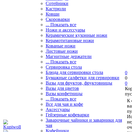
Сотейники
Кастрюли
Ковши
Скороварки
... Показать все
Ножи и аксессуары
Керамические кухонные ножи
Керамотитановые ножи
Кованые ножи
Листовые ножи
Магнитные держатели
... Показать все
Сервировка стола
Блюда для сервировки стола
0
Бумажные салфетки для сервировки
0
Вазы для фруктов, фруктовницы
0
Вазы для цветов
Ко
Вазы конфетницы
пус
... Показать все
К 
Все для чая и кофе
ва
Аксессуары
пу
Гейзерные кофеварки
Ис
Заварочные чайники и заварники для
не
чая
оч
Кофейники