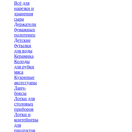
Всё для
нарезки и
хранения
сыра
Держатели
бумажных
полотенец
Детские
бутылки
для воды
Керамика
Колоды
для рубки
мяса
Кухонные
аксессуары
Ланч-
боксы
Лотки для
столовых
приборов
Лотки и
контейнеры
для
продуктов