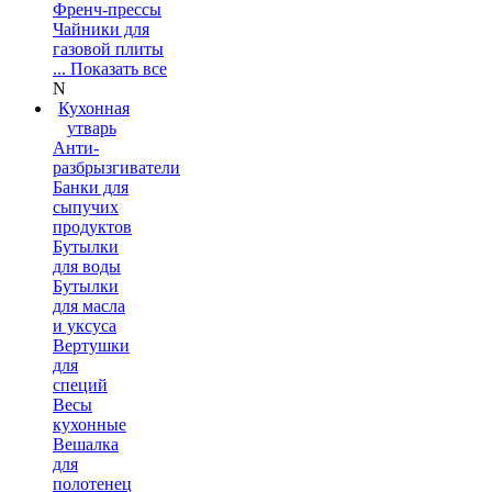
Френч-прессы
Чайники для
газовой плиты
... Показать все
N
Кухонная
утварь
Анти-
разбрызгиватели
Банки для
сыпучих
продуктов
Бутылки
для воды
Бутылки
для масла
и уксуса
Вертушки
для
специй
Весы
кухонные
Вешалка
для
полотенец