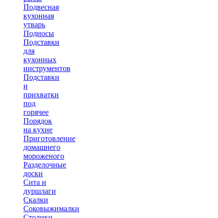
Подвесная
кухонная
утварь
Подносы
Подставки
для
кухонных
инструментов
Подставки
и
прихватки
под
горячее
Порядок
на кухне
Приготовление
домашнего
мороженого
Разделочные
доски
Сита и
дуршлаги
Скалки
Соковыжималки
Столики