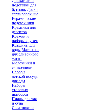
Держатели и
подставки для
бутылок
Доски
сервировочные
Керамические
подсвечники
Креманки для
десертов
Кружки и
наборы кружек
Кувшины для
воды
Масленки
для сливочного
масла
Молочники и
сливочники
Наборы
детской посуды
для еды
Наборы
столовых
приборов
Пиалы для чая
и супа
Салатники и