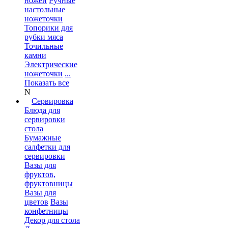
ножей
Ручные
настольные
ножеточки
Топорики для
рубки мяса
Точильные
камни
Электрические
ножеточки
...
Показать все
N
Сервировка
Блюда для
сервировки
стола
Бумажные
салфетки для
сервировки
Вазы для
фруктов,
фруктовницы
Вазы для
цветов
Вазы
конфетницы
Декор для стола