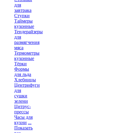
для
завтрака
Ступки
Таймеры
кухонные
Тендерайзеры
для
размягчения
мяса
Термометры
кухонные
Тёрки
Формы
для льда
Хлебницы
Центрифуги
для
сушки
зелени
Цитрус-
прессы
Часы для
кухни
...
Показать