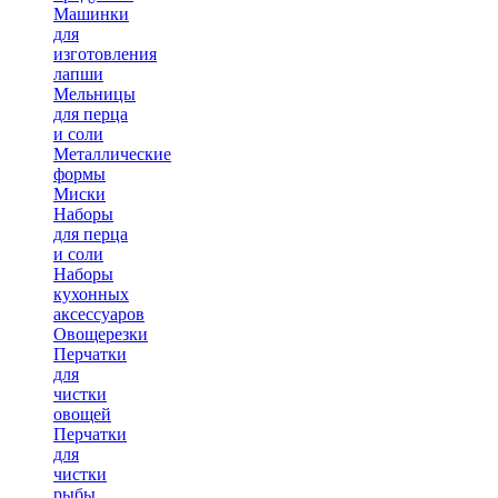
Машинки
для
изготовления
лапши
Мельницы
для перца
и соли
Металлические
формы
Миски
Наборы
для перца
и соли
Наборы
кухонных
аксессуаров
Овощерезки
Перчатки
для
чистки
овощей
Перчатки
для
чистки
рыбы