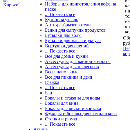
вы
Наборы для приготовления кофе на
ка
песке
и
... Показать все
то
Кухонная утварь
н
Анти-разбрызгиватели
кн
Банки для сыпучих продуктов
ко
Бутылки для воды
Общ
Бутылки для масла и уксуса
руб
Вертушки для специй
Пер
... Показать все
кор
Всё для дома и кухни
Аксессуары для ванной комнаты
Аксессуары для пылесосов
Весы напольные
Все для пикника и дачи
Глажка
... Показать все
Бар
Бокалы и стаканы для воды
Бокалы для вина
Бокалы для виски и коньяка
Фужеры и бокалы для шампанского
Стопки и рюмки
... Показать все
Акции