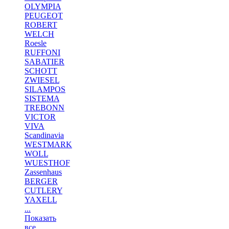
OLYMPIA
PEUGEOT
ROBERT
WELCH
Roesle
RUFFONI
SABATIER
SCHOTT
ZWIESEL
SILAMPOS
SISTEMA
TREBONN
VICTOR
VIVA
Scandinavia
WESTMARK
WOLL
WUESTHOF
Zassenhaus
BERGER
CUTLERY
YAXELL
...
Показать
все