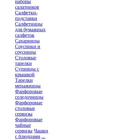
наборы
салатников
Салфетки-
подставки
Салфетницы
для бумажных
салфеток
Сахарницы
Соусники и
соусницы
Столовые
тарелки
Супницы с
крышкой
Тарелки
менажницы
Фарфоровые
селедочницы
Фарфоровые
столовые
сервизы
Фарфоровые
чайные
сервизы
Чашки
с блюдцами
...