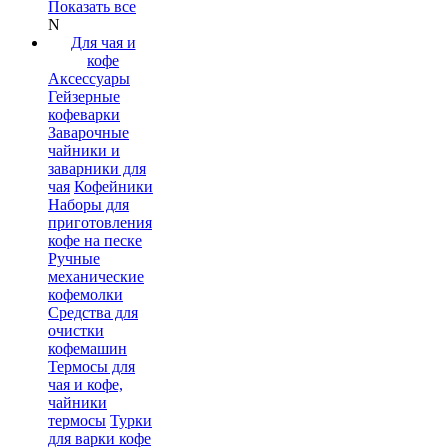
Показать все
N
Для чая и
кофе
Аксессуары
Гейзерные
кофеварки
Заварочные
чайники и
заварники для
чая
Кофейники
Наборы для
приготовления
кофе на песке
Ручные
механические
кофемолки
Средства для
очистки
кофемашин
Термосы для
чая и кофе,
чайники
термосы
Турки
для варки кофе