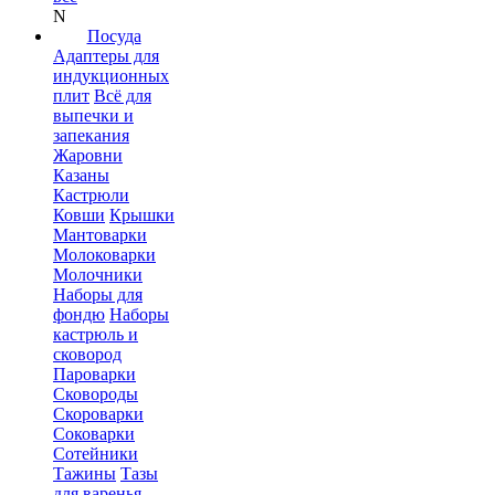
N
Посуда
Адаптеры для
индукционных
плит
Всё для
выпечки и
запекания
Жаровни
Казаны
Кастрюли
Ковши
Крышки
Мантоварки
Молоковарки
Молочники
Наборы для
фондю
Наборы
кастрюль и
сковород
Пароварки
Сковороды
Скороварки
Соковарки
Сотейники
Тажины
Тазы
для варенья