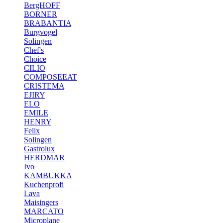
BergHOFF
BORNER
BRABANTIA
Burgvogel
Solingen
Chef's
Choice
CILIO
COMPOSEEAT
CRISTEMA
EJIRY
ELO
EMILE
HENRY
Felix
Solingen
Gastrolux
HERDMAR
Ivo
KAMBUKKA
Kuchenprofi
Lava
Maisingers
MARCATO
Microplane