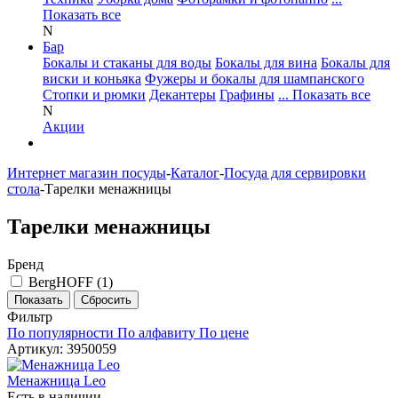
Показать все
N
Бар
Бокалы и стаканы для воды
Бокалы для вина
Бокалы для
виски и коньяка
Фужеры и бокалы для шампанского
Стопки и рюмки
Декантеры
Графины
... Показать все
N
Акции
Интернет магазин посуды
-
Каталог
-
Посуда для сервировки
стола
-
Тарелки менажницы
Тарелки менажницы
Бренд
BergHOFF (
1
)
Фильтр
По популярности
По алфавиту
По цене
Артикул: 3950059
Менажница Leo
Есть в наличии