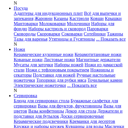
N
Посуда
Адаптеры для индукционных плит
Всё для выпечки и
запекания
Жаровни
Казаны
Кастрюли
Ковши
Крышки
Мантоварки
Молоковарки
Молочники
Наборы для
фондю
Наборы кастрюль и сковород
Пароварки
Сковороды
Скороварки
Соковарки
Сотейники
Тажины
Тазы для варенья
Утятницы и Гусятницы
... Показать все
N
Ножи
Керамические кухонные ножи
Керамотитановые ножи
Кованые ножи
Листовые ножи
Магнитные держатели
Мусаты для заточки
Наборы ножей
Ножи из дамасской
стали
Ножи с тефлоновым покрытием
Ножницы и
секаторы
Подставки для ножей
Ручные настольные
ножеточки
Топорики для рубки мяса
Точильные камни
Электрические ножеточки
... Показать все
N
Сервировка
Блюда для сервировки стола
Бумажные салфетки для
сервировки
Вазы для фруктов, фруктовницы
Вазы для
цветов
Вазы конфетницы
Декор для стола
Держатели и
подставки для бутылок
Доски сервировочные
Керамические подсвечники
Креманки для десертов
Кружки и наборы кружек
Кувшины для воды
Масленки