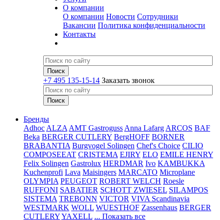
О компании
О компании
Новости
Сотрудники
Вакансии
Политика конфиденциальности
Контакты
+7 495 135-15-14
Заказать звонок
Бренды
Adhoc
ALZA
AMT Gastroguss
Anna Lafarg
ARCOS
BAF
Beka
BERGER CUTLERY
BergHOFF
BORNER
BRABANTIA
Burgvogel Solingen
Chef's Choice
CILIO
COMPOSEEAT
CRISTEMA
EJIRY
ELO
EMILE HENRY
Felix Solingen
Gastrolux
HERDMAR
Ivo
KAMBUKKA
Kuchenprofi
Lava
Maisingers
MARCATO
Microplane
OLYMPIA
PEUGEOT
ROBERT WELCH
Roesle
RUFFONI
SABATIER
SCHOTT ZWIESEL
SILAMPOS
SISTEMA
TREBONN
VICTOR
VIVA Scandinavia
WESTMARK
WOLL
WUESTHOF
Zassenhaus
BERGER
CUTLERY
YAXELL
... Показать все