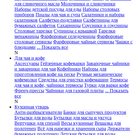
для сливочного масла
Молочники и сливочники
Наборы детской посуды для еды
Наборы столовых
приборов
Пиалы для чая и супа
Салатники и наборы
салатников
Салфетки-подставки
Салфетницы для
бумажных салфеток
Сахарницы
Соусники и соусницы
Столовые тарелки
Супницы с крышкой
Тарелки
менажницы
Фарфоровые селедочницы
Фарфоровые
столовые сервизы
Фарфоровые чайные сервизы
Чашки с
блюдцами
... Показать все
N
Для чая и кофе
Аксессуары
Гейзерные кофеварки
Заварочные чайники
и заварники для чая
Кофейники
Наборы для
приготовления кофе на песке
Ручные механические
кофемолки
Средства для очистки кофемашин
Термосы
для чая и кофе, чайники термосы
Турки для варки кофе
Френч-прессы
Чайники для газовой плиты
... Показать
все
N
Кухонная утварь
Анти-разбрызгиватели
Банки для сыпучих продуктов
Бутылки для воды
Бутылки для масла и уксуса
Вертушки для специй
Весы кухонные
Вешалка для
полотенец
Всё для нарезки и хранения сыра
Держатели
бумажных полотенец
Детские бутылки для воды