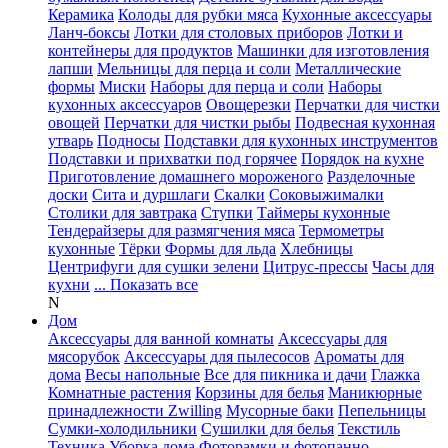
Керамика
Колоды для рубки мяса
Кухонные аксессуары
Ланч-боксы
Лотки для столовых приборов
Лотки и
контейнеры для продуктов
Машинки для изготовления
лапши
Мельницы для перца и соли
Металлические
формы
Миски
Наборы для перца и соли
Наборы
кухонных аксессуаров
Овощерезки
Перчатки для чистки
овощей
Перчатки для чистки рыбы
Подвесная кухонная
утварь
Подносы
Подставки для кухонных инструментов
Подставки и прихватки под горячее
Порядок на кухне
Приготовление домашнего мороженого
Разделочные
доски
Сита и дуршлаги
Скалки
Соковыжималки
Столики для завтрака
Ступки
Таймеры кухонные
Тендерайзеры для размягчения мяса
Термометры
кухонные
Тёрки
Формы для льда
Хлебницы
Центрифуги для сушки зелени
Цитрус-прессы
Часы для
кухни
... Показать все
N
Дом
Аксессуары для ванной комнаты
Аксессуары для
мясорубок
Аксессуары для пылесосов
Ароматы для
дома
Весы напольные
Все для пикника и дачи
Глажка
Комнатные растения
Корзины для белья
Маникюрные
принадлежности Zwilling
Мусорные баки
Пепельницы
Сумки-холодильники
Сушилки для белья
Текстиль
Техника
Уборка дома
Фоторамки и фотопанно
...