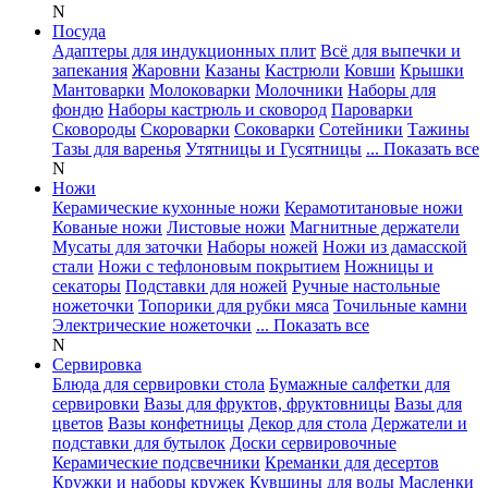
N
Посуда
Адаптеры для индукционных плит
Всё для выпечки и
запекания
Жаровни
Казаны
Кастрюли
Ковши
Крышки
Мантоварки
Молоковарки
Молочники
Наборы для
фондю
Наборы кастрюль и сковород
Пароварки
Сковороды
Скороварки
Соковарки
Сотейники
Тажины
Тазы для варенья
Утятницы и Гусятницы
... Показать все
N
Ножи
Керамические кухонные ножи
Керамотитановые ножи
Кованые ножи
Листовые ножи
Магнитные держатели
Мусаты для заточки
Наборы ножей
Ножи из дамасской
стали
Ножи с тефлоновым покрытием
Ножницы и
секаторы
Подставки для ножей
Ручные настольные
ножеточки
Топорики для рубки мяса
Точильные камни
Электрические ножеточки
... Показать все
N
Сервировка
Блюда для сервировки стола
Бумажные салфетки для
сервировки
Вазы для фруктов, фруктовницы
Вазы для
цветов
Вазы конфетницы
Декор для стола
Держатели и
подставки для бутылок
Доски сервировочные
Керамические подсвечники
Креманки для десертов
Кружки и наборы кружек
Кувшины для воды
Масленки