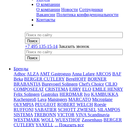
О компании
О компании
Новости
Сотрудники
Вакансии
Политика конфиденциальности
Контакты
+7 495 135-15-14
Заказать звонок
Бренды
Adhoc
ALZA
AMT Gastroguss
Anna Lafarg
ARCOS
BAF
Beka
BERGER CUTLERY
BergHOFF
BORNER
BRABANTIA
Burgvogel Solingen
Chef's Choice
CILIO
COMPOSEEAT
CRISTEMA
EJIRY
ELO
EMILE HENRY
Felix Solingen
Gastrolux
HERDMAR
Ivo
KAMBUKKA
Kuchenprofi
Lava
Maisingers
MARCATO
Microplane
OLYMPIA
PEUGEOT
ROBERT WELCH
Roesle
RUFFONI
SABATIER
SCHOTT ZWIESEL
SILAMPOS
SISTEMA
TREBONN
VICTOR
VIVA Scandinavia
WESTMARK
WOLL
WUESTHOF
Zassenhaus
BERGER
CUTLERY
YAXELL
... Показать все