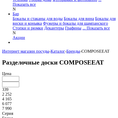
Показать все
N
Бар
Бокалы и стаканы для воды
Бокалы для вина
Бокалы для
виски и коньяка
Фужеры и бокалы для шампанского
Стопки и рюмки
Декантеры
Графины
... Показать все
N
Акции
Интернет магазин посуды
-
Каталог
-
Бренды
-
COMPOSEEAT
Разделочные доски COMPOSEEAT
Цена
339
2 252
4 165
6 077
7 990
Серия