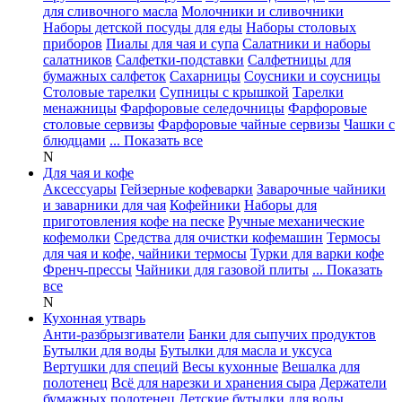
для сливочного масла
Молочники и сливочники
Наборы детской посуды для еды
Наборы столовых
приборов
Пиалы для чая и супа
Салатники и наборы
салатников
Салфетки-подставки
Салфетницы для
бумажных салфеток
Сахарницы
Соусники и соусницы
Столовые тарелки
Супницы с крышкой
Тарелки
менажницы
Фарфоровые селедочницы
Фарфоровые
столовые сервизы
Фарфоровые чайные сервизы
Чашки с
блюдцами
... Показать все
N
Для чая и кофе
Аксессуары
Гейзерные кофеварки
Заварочные чайники
и заварники для чая
Кофейники
Наборы для
приготовления кофе на песке
Ручные механические
кофемолки
Средства для очистки кофемашин
Термосы
для чая и кофе, чайники термосы
Турки для варки кофе
Френч-прессы
Чайники для газовой плиты
... Показать
все
N
Кухонная утварь
Анти-разбрызгиватели
Банки для сыпучих продуктов
Бутылки для воды
Бутылки для масла и уксуса
Вертушки для специй
Весы кухонные
Вешалка для
полотенец
Всё для нарезки и хранения сыра
Держатели
бумажных полотенец
Детские бутылки для воды