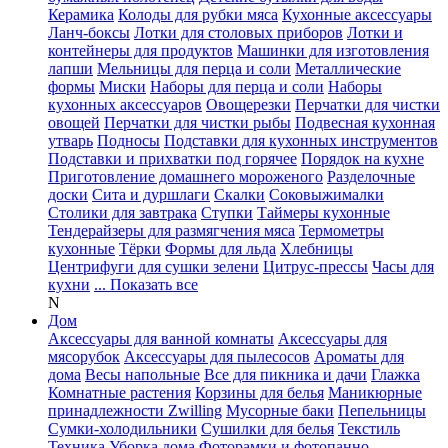
Керамика
Колоды для рубки мяса
Кухонные аксессуары
Ланч-боксы
Лотки для столовых приборов
Лотки и
контейнеры для продуктов
Машинки для изготовления
лапши
Мельницы для перца и соли
Металлические
формы
Миски
Наборы для перца и соли
Наборы
кухонных аксессуаров
Овощерезки
Перчатки для чистки
овощей
Перчатки для чистки рыбы
Подвесная кухонная
утварь
Подносы
Подставки для кухонных инструментов
Подставки и прихватки под горячее
Порядок на кухне
Приготовление домашнего мороженого
Разделочные
доски
Сита и дуршлаги
Скалки
Соковыжималки
Столики для завтрака
Ступки
Таймеры кухонные
Тендерайзеры для размягчения мяса
Термометры
кухонные
Тёрки
Формы для льда
Хлебницы
Центрифуги для сушки зелени
Цитрус-прессы
Часы для
кухни
... Показать все
N
Дом
Аксессуары для ванной комнаты
Аксессуары для
мясорубок
Аксессуары для пылесосов
Ароматы для
дома
Весы напольные
Все для пикника и дачи
Глажка
Комнатные растения
Корзины для белья
Маникюрные
принадлежности Zwilling
Мусорные баки
Пепельницы
Сумки-холодильники
Сушилки для белья
Текстиль
Техника
Уборка дома
Фоторамки и фотопанно
...