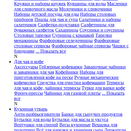
Кружки и наборы кружек
Кувшины для воды
Масленки
для сливочного масла
Молочники и сливочники
Наборы детской посуды для еды
Наборы столовых
приборов
Пиалы для чая и супа
Салатники и наборы
салатников
Салфетки-подставки
Салфетницы для
бумажных салфеток
Сахарницы
Соусники и соусницы
Столовые тарелки
Супницы с крышкой
Тарелки
менажницы
Фарфоровые селедочницы
Фарфоровые
столовые сервизы
Фарфоровые чайные сервизы
Чашки с
блюдцами
... Показать все
N
Для чая и кофе
Аксессуары
Гейзерные кофеварки
Заварочные чайники
и заварники для чая
Кофейники
Наборы для
приготовления кофе на песке
Ручные механические
кофемолки
Средства для очистки кофемашин
Термосы
для чая и кофе, чайники термосы
Турки для варки кофе
Френч-прессы
Чайники для газовой плиты
... Показать
все
N
Кухонная утварь
Анти-разбрызгиватели
Банки для сыпучих продуктов
Бутылки для воды
Бутылки для масла и уксуса
Вертушки для специй
Весы кухонные
Вешалка для
полотенец
Всё для нарезки и хранения сыра
Держатели