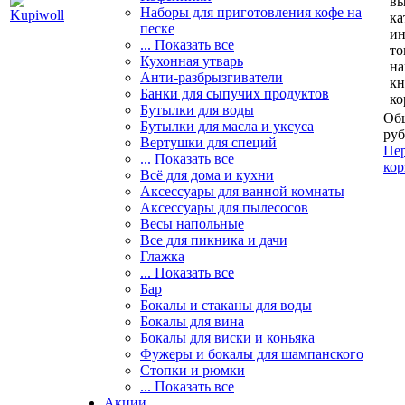
вы
Наборы для приготовления кофе на
ка
песке
и
... Показать все
то
Кухонная утварь
н
Анти-разбрызгиватели
кн
Банки для сыпучих продуктов
ко
Бутылки для воды
Общ
Бутылки для масла и уксуса
руб
Вертушки для специй
Пер
... Показать все
кор
Всё для дома и кухни
Аксессуары для ванной комнаты
Аксессуары для пылесосов
Весы напольные
Все для пикника и дачи
Глажка
... Показать все
Бар
Бокалы и стаканы для воды
Бокалы для вина
Бокалы для виски и коньяка
Фужеры и бокалы для шампанского
Стопки и рюмки
... Показать все
Акции