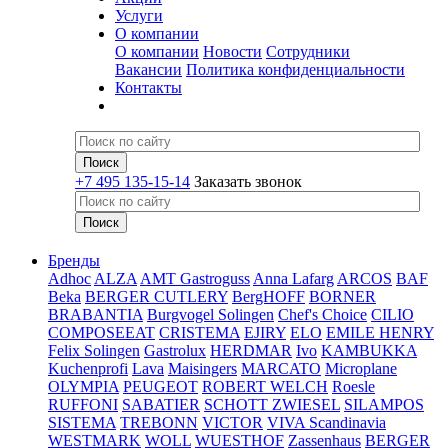
Услуги
О компании
О компании
Новости
Сотрудники
Вакансии
Политика конфиденциальности
Контакты
+7 495 135-15-14
Заказать звонок
Бренды
Adhoc
ALZA
AMT Gastroguss
Anna Lafarg
ARCOS
BAF
Beka
BERGER CUTLERY
BergHOFF
BORNER
BRABANTIA
Burgvogel Solingen
Chef's Choice
CILIO
COMPOSEEAT
CRISTEMA
EJIRY
ELO
EMILE HENRY
Felix Solingen
Gastrolux
HERDMAR
Ivo
KAMBUKKA
Kuchenprofi
Lava
Maisingers
MARCATO
Microplane
OLYMPIA
PEUGEOT
ROBERT WELCH
Roesle
RUFFONI
SABATIER
SCHOTT ZWIESEL
SILAMPOS
SISTEMA
TREBONN
VICTOR
VIVA Scandinavia
WESTMARK
WOLL
WUESTHOF
Zassenhaus
BERGER