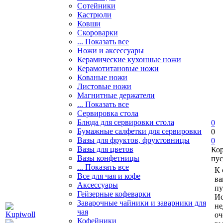
Сотейники
Кастрюли
Ковши
Скороварки
... Показать все
Ножи и аксессуары
Керамические кухонные ножи
Керамотитановые ножи
Кованые ножи
Листовые ножи
Магнитные держатели
... Показать все
Сервировка стола
Блюда для сервировки стола
0
Бумажные салфетки для сервировки
0
Вазы для фруктов, фруктовницы
0
Вазы для цветов
Ко
Вазы конфетницы
пус
... Показать все
К 
Все для чая и кофе
ва
Аксессуары
пу
Гейзерные кофеварки
Ис
Заварочные чайники и заварники для
не
чая
оч
Кофейники