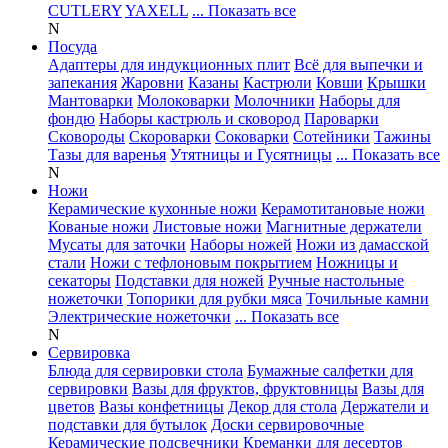
CUTLERY
YAXELL
... Показать все
N
Посуда
Адаптеры для индукционных плит
Всё для выпечки и
запекания
Жаровни
Казаны
Кастрюли
Ковши
Крышки
Мантоварки
Молоковарки
Молочники
Наборы для
фондю
Наборы кастрюль и сковород
Пароварки
Сковороды
Скороварки
Соковарки
Сотейники
Тажины
Тазы для варенья
Утятницы и Гусятницы
... Показать все
N
Ножи
Керамические кухонные ножи
Керамотитановые ножи
Кованые ножи
Листовые ножи
Магнитные держатели
Мусаты для заточки
Наборы ножей
Ножи из дамасской
стали
Ножи с тефлоновым покрытием
Ножницы и
секаторы
Подставки для ножей
Ручные настольные
ножеточки
Топорики для рубки мяса
Точильные камни
Электрические ножеточки
... Показать все
N
Сервировка
Блюда для сервировки стола
Бумажные салфетки для
сервировки
Вазы для фруктов, фруктовницы
Вазы для
цветов
Вазы конфетницы
Декор для стола
Держатели и
подставки для бутылок
Доски сервировочные
Керамические подсвечники
Креманки для десертов