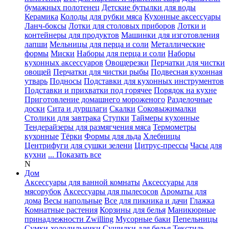
бумажных полотенец
Детские бутылки для воды
Керамика
Колоды для рубки мяса
Кухонные аксессуары
Ланч-боксы
Лотки для столовых приборов
Лотки и
контейнеры для продуктов
Машинки для изготовления
лапши
Мельницы для перца и соли
Металлические
формы
Миски
Наборы для перца и соли
Наборы
кухонных аксессуаров
Овощерезки
Перчатки для чистки
овощей
Перчатки для чистки рыбы
Подвесная кухонная
утварь
Подносы
Подставки для кухонных инструментов
Подставки и прихватки под горячее
Порядок на кухне
Приготовление домашнего мороженого
Разделочные
доски
Сита и дуршлаги
Скалки
Соковыжималки
Столики для завтрака
Ступки
Таймеры кухонные
Тендерайзеры для размягчения мяса
Термометры
кухонные
Тёрки
Формы для льда
Хлебницы
Центрифуги для сушки зелени
Цитрус-прессы
Часы для
кухни
... Показать все
N
Дом
Аксессуары для ванной комнаты
Аксессуары для
мясорубок
Аксессуары для пылесосов
Ароматы для
дома
Весы напольные
Все для пикника и дачи
Глажка
Комнатные растения
Корзины для белья
Маникюрные
принадлежности Zwilling
Мусорные баки
Пепельницы
Сумки-холодильники
Сушилки для белья
Текстиль