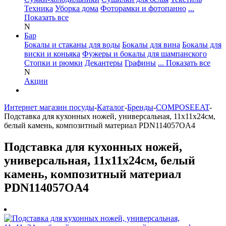
Техника
Уборка дома
Фоторамки и фотопанно
...
Показать все
N
Бар
Бокалы и стаканы для воды
Бокалы для вина
Бокалы для
виски и коньяка
Фужеры и бокалы для шампанского
Стопки и рюмки
Декантеры
Графины
... Показать все
N
Акции
Интернет магазин посуды
-
Каталог
-
Бренды
-
COMPOSEEAT
-
Подставка для кухонных ножей, универсальная, 11х11х24см,
белый камень, композитный материал PDN114057OA4
Подставка для кухонных ножей,
универсальная, 11х11х24см, белый
камень, композитный материал
PDN114057OA4