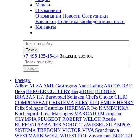
Услуги
О компании
О компании
Новости
Сотрудники
Вакансии
Политика конфиденциальности
Контакты
+7 495 135-15-14
Заказать звонок
Бренды
Adhoc
ALZA
AMT Gastroguss
Anna Lafarg
ARCOS
BAF
Beka
BERGER CUTLERY
BergHOFF
BORNER
BRABANTIA
Burgvogel Solingen
Chef's Choice
CILIO
COMPOSEEAT
CRISTEMA
EJIRY
ELO
EMILE HENRY
Felix Solingen
Gastrolux
HERDMAR
Ivo
KAMBUKKA
Kuchenprofi
Lava
Maisingers
MARCATO
Microplane
OLYMPIA
PEUGEOT
ROBERT WELCH
Roesle
RUFFONI
SABATIER
SCHOTT ZWIESEL
SILAMPOS
SISTEMA
TREBONN
VICTOR
VIVA Scandinavia
WESTMARK
WOLL
WUESTHOF
Zassenhaus
BERGER