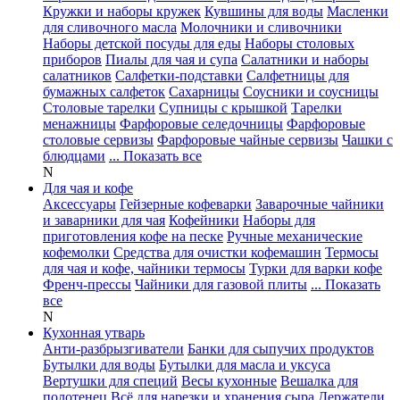
Кружки и наборы кружек
Кувшины для воды
Масленки
для сливочного масла
Молочники и сливочники
Наборы детской посуды для еды
Наборы столовых
приборов
Пиалы для чая и супа
Салатники и наборы
салатников
Салфетки-подставки
Салфетницы для
бумажных салфеток
Сахарницы
Соусники и соусницы
Столовые тарелки
Супницы с крышкой
Тарелки
менажницы
Фарфоровые селедочницы
Фарфоровые
столовые сервизы
Фарфоровые чайные сервизы
Чашки с
блюдцами
... Показать все
N
Для чая и кофе
Аксессуары
Гейзерные кофеварки
Заварочные чайники
и заварники для чая
Кофейники
Наборы для
приготовления кофе на песке
Ручные механические
кофемолки
Средства для очистки кофемашин
Термосы
для чая и кофе, чайники термосы
Турки для варки кофе
Френч-прессы
Чайники для газовой плиты
... Показать
все
N
Кухонная утварь
Анти-разбрызгиватели
Банки для сыпучих продуктов
Бутылки для воды
Бутылки для масла и уксуса
Вертушки для специй
Весы кухонные
Вешалка для
полотенец
Всё для нарезки и хранения сыра
Держатели