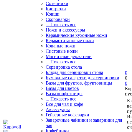
Сотейники
Кастрюли
Ковши
Скороварки
... Показать все
Ножи и аксессуары
Керамические кухонные ножи
Керамотитановые ножи
Кованые ножи
Листовые ножи
Магнитные держатели
... Показать все
Сервировка стола
Блюда для сервировки стола
0
Бумажные салфетки для сервировки
0
Вазы для фруктов, фруктовницы
0
Вазы для цветов
Ко
Вазы конфетницы
пус
... Показать все
К 
Все для чая и кофе
ва
Аксессуары
пу
Гейзерные кофеварки
Ис
Заварочные чайники и заварники для
не
чая
оч
Кофейники