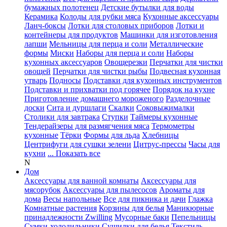
бумажных полотенец
Детские бутылки для воды
Керамика
Колоды для рубки мяса
Кухонные аксессуары
Ланч-боксы
Лотки для столовых приборов
Лотки и
контейнеры для продуктов
Машинки для изготовления
лапши
Мельницы для перца и соли
Металлические
формы
Миски
Наборы для перца и соли
Наборы
кухонных аксессуаров
Овощерезки
Перчатки для чистки
овощей
Перчатки для чистки рыбы
Подвесная кухонная
утварь
Подносы
Подставки для кухонных инструментов
Подставки и прихватки под горячее
Порядок на кухне
Приготовление домашнего мороженого
Разделочные
доски
Сита и дуршлаги
Скалки
Соковыжималки
Столики для завтрака
Ступки
Таймеры кухонные
Тендерайзеры для размягчения мяса
Термометры
кухонные
Тёрки
Формы для льда
Хлебницы
Центрифуги для сушки зелени
Цитрус-прессы
Часы для
кухни
... Показать все
N
Дом
Аксессуары для ванной комнаты
Аксессуары для
мясорубок
Аксессуары для пылесосов
Ароматы для
дома
Весы напольные
Все для пикника и дачи
Глажка
Комнатные растения
Корзины для белья
Маникюрные
принадлежности Zwilling
Мусорные баки
Пепельницы
Сумки-холодильники
Сушилки для белья
Текстиль