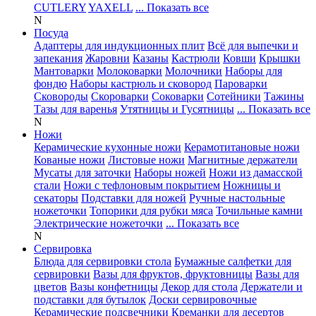
CUTLERY
YAXELL
... Показать все
N
Посуда
Адаптеры для индукционных плит
Всё для выпечки и
запекания
Жаровни
Казаны
Кастрюли
Ковши
Крышки
Мантоварки
Молоковарки
Молочники
Наборы для
фондю
Наборы кастрюль и сковород
Пароварки
Сковороды
Скороварки
Соковарки
Сотейники
Тажины
Тазы для варенья
Утятницы и Гусятницы
... Показать все
N
Ножи
Керамические кухонные ножи
Керамотитановые ножи
Кованые ножи
Листовые ножи
Магнитные держатели
Мусаты для заточки
Наборы ножей
Ножи из дамасской
стали
Ножи с тефлоновым покрытием
Ножницы и
секаторы
Подставки для ножей
Ручные настольные
ножеточки
Топорики для рубки мяса
Точильные камни
Электрические ножеточки
... Показать все
N
Сервировка
Блюда для сервировки стола
Бумажные салфетки для
сервировки
Вазы для фруктов, фруктовницы
Вазы для
цветов
Вазы конфетницы
Декор для стола
Держатели и
подставки для бутылок
Доски сервировочные
Керамические подсвечники
Креманки для десертов