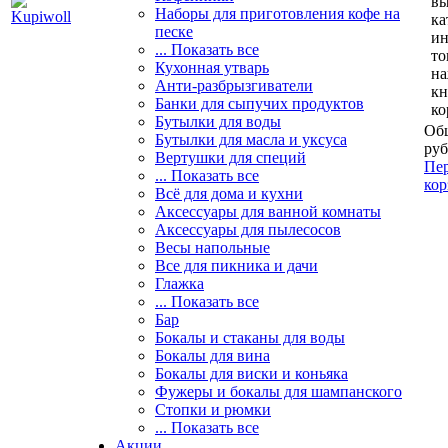
вы
Наборы для приготовления кофе на
ка
песке
и
... Показать все
то
Кухонная утварь
н
Анти-разбрызгиватели
кн
Банки для сыпучих продуктов
ко
Бутылки для воды
Общ
Бутылки для масла и уксуса
руб
Вертушки для специй
Пер
... Показать все
кор
Всё для дома и кухни
Аксессуары для ванной комнаты
Аксессуары для пылесосов
Весы напольные
Все для пикника и дачи
Глажка
... Показать все
Бар
Бокалы и стаканы для воды
Бокалы для вина
Бокалы для виски и коньяка
Фужеры и бокалы для шампанского
Стопки и рюмки
... Показать все
Акции