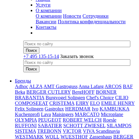
Услуги
О компании
О компании
Новости
Сотрудники
Вакансии
Политика конфиденциальности
Контакты
+7 495 135-15-14
Заказать звонок
Бренды
Adhoc
ALZA
AMT Gastroguss
Anna Lafarg
ARCOS
BAF
Beka
BERGER CUTLERY
BergHOFF
BORNER
BRABANTIA
Burgvogel Solingen
Chef's Choice
CILIO
COMPOSEEAT
CRISTEMA
EJIRY
ELO
EMILE HENRY
Felix Solingen
Gastrolux
HERDMAR
Ivo
KAMBUKKA
Kuchenprofi
Lava
Maisingers
MARCATO
Microplane
OLYMPIA
PEUGEOT
ROBERT WELCH
Roesle
RUFFONI
SABATIER
SCHOTT ZWIESEL
SILAMPOS
SISTEMA
TREBONN
VICTOR
VIVA Scandinavia
WESTMARK
WOLL
WUESTHOF
Zassenhaus
BERGER