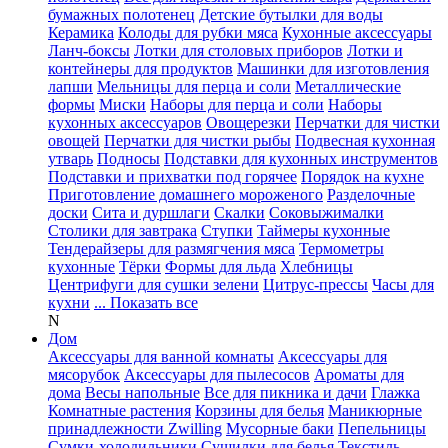
бумажных полотенец
Детские бутылки для воды
Керамика
Колоды для рубки мяса
Кухонные аксессуары
Ланч-боксы
Лотки для столовых приборов
Лотки и
контейнеры для продуктов
Машинки для изготовления
лапши
Мельницы для перца и соли
Металлические
формы
Миски
Наборы для перца и соли
Наборы
кухонных аксессуаров
Овощерезки
Перчатки для чистки
овощей
Перчатки для чистки рыбы
Подвесная кухонная
утварь
Подносы
Подставки для кухонных инструментов
Подставки и прихватки под горячее
Порядок на кухне
Приготовление домашнего мороженого
Разделочные
доски
Сита и дуршлаги
Скалки
Соковыжималки
Столики для завтрака
Ступки
Таймеры кухонные
Тендерайзеры для размягчения мяса
Термометры
кухонные
Тёрки
Формы для льда
Хлебницы
Центрифуги для сушки зелени
Цитрус-прессы
Часы для
кухни
... Показать все
N
Дом
Аксессуары для ванной комнаты
Аксессуары для
мясорубок
Аксессуары для пылесосов
Ароматы для
дома
Весы напольные
Все для пикника и дачи
Глажка
Комнатные растения
Корзины для белья
Маникюрные
принадлежности Zwilling
Мусорные баки
Пепельницы
Сумки-холодильники
Сушилки для белья
Текстиль