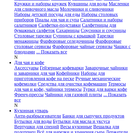
Кружки и наборы кружек
Кувшины для воды
Масленки
для сливочного масла
Молочники и сливочники
Наборы детской посуды для еды
Наборы столовых
приборов
Пиалы для чая и супа
Салатники и наборы
салатников
Салфетки-подставки
Салфетницы для
бумажных салфеток
Сахарницы
Соусники и соусницы
Столовые тарелки
Супницы с крышкой
Тарелки
менажницы
Фарфоровые селедочницы
Фарфоровые
столовые сервизы
Фарфоровые чайные сервизы
Чашки с
блюдцами
... Показать все
N
Для чая и кофе
Аксессуары
Гейзерные кофеварки
Заварочные чайники
и заварники для чая
Кофейники
Наборы для
приготовления кофе на песке
Ручные механические
кофемолки
Средства для очистки кофемашин
Термосы
для чая и кофе, чайники термосы
Турки для варки кофе
Френч-прессы
Чайники для газовой плиты
... Показать
все
N
Кухонная утварь
Анти-разбрызгиватели
Банки для сыпучих продуктов
Бутылки для воды
Бутылки для масла и уксуса
Вертушки для специй
Весы кухонные
Вешалка для
полотенец
Всё для нарезки и хранения сыра
Держатели