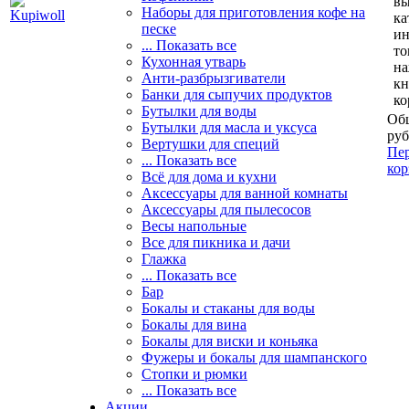
вы
Наборы для приготовления кофе на
ка
песке
и
... Показать все
то
Кухонная утварь
н
Анти-разбрызгиватели
кн
Банки для сыпучих продуктов
ко
Бутылки для воды
Общ
Бутылки для масла и уксуса
руб
Вертушки для специй
Пер
... Показать все
кор
Всё для дома и кухни
Аксессуары для ванной комнаты
Аксессуары для пылесосов
Весы напольные
Все для пикника и дачи
Глажка
... Показать все
Бар
Бокалы и стаканы для воды
Бокалы для вина
Бокалы для виски и коньяка
Фужеры и бокалы для шампанского
Стопки и рюмки
... Показать все
Акции