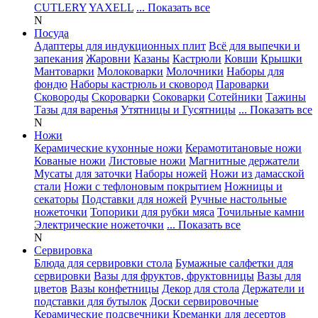
CUTLERY
YAXELL
... Показать все
N
Посуда
Адаптеры для индукционных плит
Всё для выпечки и
запекания
Жаровни
Казаны
Кастрюли
Ковши
Крышки
Мантоварки
Молоковарки
Молочники
Наборы для
фондю
Наборы кастрюль и сковород
Пароварки
Сковороды
Скороварки
Соковарки
Сотейники
Тажины
Тазы для варенья
Утятницы и Гусятницы
... Показать все
N
Ножи
Керамические кухонные ножи
Керамотитановые ножи
Кованые ножи
Листовые ножи
Магнитные держатели
Мусаты для заточки
Наборы ножей
Ножи из дамасской
стали
Ножи с тефлоновым покрытием
Ножницы и
секаторы
Подставки для ножей
Ручные настольные
ножеточки
Топорики для рубки мяса
Точильные камни
Электрические ножеточки
... Показать все
N
Сервировка
Блюда для сервировки стола
Бумажные салфетки для
сервировки
Вазы для фруктов, фруктовницы
Вазы для
цветов
Вазы конфетницы
Декор для стола
Держатели и
подставки для бутылок
Доски сервировочные
Керамические подсвечники
Креманки для десертов