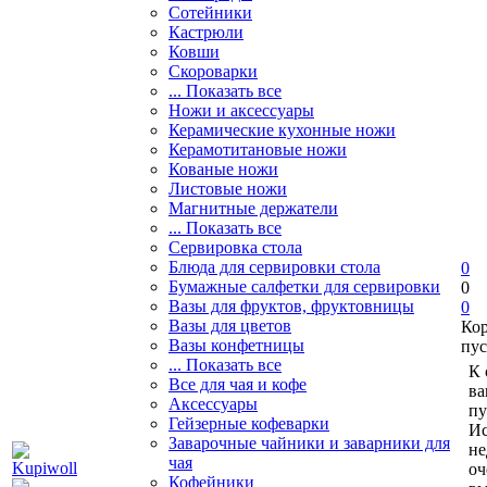
Сотейники
Кастрюли
Ковши
Скороварки
... Показать все
Ножи и аксессуары
Керамические кухонные ножи
Керамотитановые ножи
Кованые ножи
Листовые ножи
Магнитные держатели
... Показать все
Сервировка стола
Блюда для сервировки стола
0
Бумажные салфетки для сервировки
0
Вазы для фруктов, фруктовницы
0
Вазы для цветов
Ко
Вазы конфетницы
пус
... Показать все
К 
Все для чая и кофе
ва
Аксессуары
пу
Гейзерные кофеварки
Ис
Заварочные чайники и заварники для
не
чая
оч
Кофейники