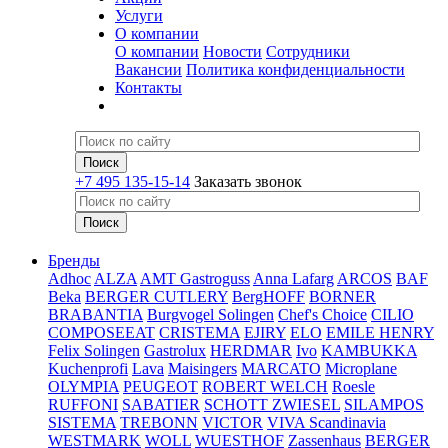
Услуги
О компании
О компании
Новости
Сотрудники
Вакансии
Политика конфиденциальности
Контакты
+7 495 135-15-14
Заказать звонок
Бренды
Adhoc
ALZA
AMT Gastroguss
Anna Lafarg
ARCOS
BAF
Beka
BERGER CUTLERY
BergHOFF
BORNER
BRABANTIA
Burgvogel Solingen
Chef's Choice
CILIO
COMPOSEEAT
CRISTEMA
EJIRY
ELO
EMILE HENRY
Felix Solingen
Gastrolux
HERDMAR
Ivo
KAMBUKKA
Kuchenprofi
Lava
Maisingers
MARCATO
Microplane
OLYMPIA
PEUGEOT
ROBERT WELCH
Roesle
RUFFONI
SABATIER
SCHOTT ZWIESEL
SILAMPOS
SISTEMA
TREBONN
VICTOR
VIVA Scandinavia
WESTMARK
WOLL
WUESTHOF
Zassenhaus
BERGER