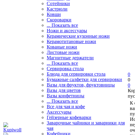
Сотейники
Кастрюли
Ковши
Скороварки
... Показать все
Ножи и аксессуары
Керамические кухонные ножи
Керамотитановые ножи
Кованые ножи
Листовые ножи
Магнитные держатели
... Показать все
Сервировка стола
Блюда для сервировки стола
0
Бумажные салфетки для сервировки
0
Вазы для фруктов, фруктовницы
0
Вазы для цветов
Ко
Вазы конфетницы
пус
... Показать все
К 
Все для чая и кофе
ва
Аксессуары
пу
Гейзерные кофеварки
Ис
Заварочные чайники и заварники для
не
чая
оч
Кофейники