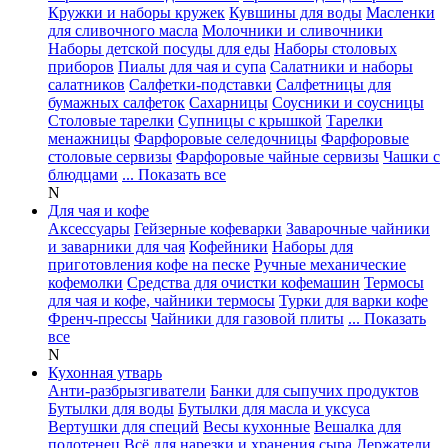
Кружки и наборы кружек
Кувшины для воды
Масленки
для сливочного масла
Молочники и сливочники
Наборы детской посуды для еды
Наборы столовых
приборов
Пиалы для чая и супа
Салатники и наборы
салатников
Салфетки-подставки
Салфетницы для
бумажных салфеток
Сахарницы
Соусники и соусницы
Столовые тарелки
Супницы с крышкой
Тарелки
менажницы
Фарфоровые селедочницы
Фарфоровые
столовые сервизы
Фарфоровые чайные сервизы
Чашки с
блюдцами
... Показать все
N
Для чая и кофе
Аксессуары
Гейзерные кофеварки
Заварочные чайники
и заварники для чая
Кофейники
Наборы для
приготовления кофе на песке
Ручные механические
кофемолки
Средства для очистки кофемашин
Термосы
для чая и кофе, чайники термосы
Турки для варки кофе
Френч-прессы
Чайники для газовой плиты
... Показать
все
N
Кухонная утварь
Анти-разбрызгиватели
Банки для сыпучих продуктов
Бутылки для воды
Бутылки для масла и уксуса
Вертушки для специй
Весы кухонные
Вешалка для
полотенец
Всё для нарезки и хранения сыра
Держатели