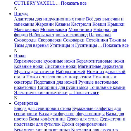
CUTLERY
YAXELL
... Показать все
N
Посуда
Адаптеры для индукционных плит
Всё для выпечки и
запекания
Жаровни
Казаны
Кастрюли
Ковши
Крышки
Мантоварки
Молоковарки
Молочники
Наборы для
фондю
Наборы кастрюль и сковород
Пароварки
Сковороды
Скороварки
Соковарки
Сотейники
Тажины
Тазы для варенья
Утятницы и Гусятницы
... Показать все
N
Ножи
Керамические кухонные ножи
Керамотитановые ножи
Кованые ножи
Листовые ножи
Магнитные держатели
Мусаты для заточки
Наборы ножей
Ножи из дамасской
стали
Ножи с тефлоновым покрытием
Ножницы и
секаторы
Подставки для ножей
Ручные настольные
ножеточки
Топорики для рубки мяса
Точильные камни
Электрические ножеточки
... Показать все
N
Сервировка
Блюда для сервировки стола
Бумажные салфетки для
сервировки
Вазы для фруктов, фруктовницы
Вазы для
цветов
Вазы конфетницы
Декор для стола
Держатели и
подставки для бутылок
Доски сервировочные
Керамические подсвечники
Креманки для десертов