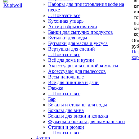
вы
Наборы для приготовления кофе на
ка
песке
и
... Показать все
то
Кухонная утварь
н
Анти-разбрызгиватели
кн
Банки для сыпучих продуктов
ко
Бутылки для воды
Общ
Бутылки для масла и уксуса
руб
Вертушки для специй
Пер
... Показать все
кор
Всё для дома и кухни
Аксессуары для ванной комнаты
Аксессуары для пылесосов
Весы напольные
Все для пикника и дачи
Глажка
... Показать все
Бар
Бокалы и стаканы для воды
Бокалы для вина
Бокалы для виски и коньяка
Фужеры и бокалы для шампанского
Стопки и рюмки
... Показать все
Акции