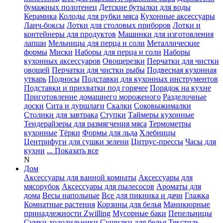
бумажных полотенец
Детские бутылки для воды
Керамика
Колоды для рубки мяса
Кухонные аксессуары
Ланч-боксы
Лотки для столовых приборов
Лотки и
контейнеры для продуктов
Машинки для изготовления
лапши
Мельницы для перца и соли
Металлические
формы
Миски
Наборы для перца и соли
Наборы
кухонных аксессуаров
Овощерезки
Перчатки для чистки
овощей
Перчатки для чистки рыбы
Подвесная кухонная
утварь
Подносы
Подставки для кухонных инструментов
Подставки и прихватки под горячее
Порядок на кухне
Приготовление домашнего мороженого
Разделочные
доски
Сита и дуршлаги
Скалки
Соковыжималки
Столики для завтрака
Ступки
Таймеры кухонные
Тендерайзеры для размягчения мяса
Термометры
кухонные
Тёрки
Формы для льда
Хлебницы
Центрифуги для сушки зелени
Цитрус-прессы
Часы для
кухни
... Показать все
N
Дом
Аксессуары для ванной комнаты
Аксессуары для
мясорубок
Аксессуары для пылесосов
Ароматы для
дома
Весы напольные
Все для пикника и дачи
Глажка
Комнатные растения
Корзины для белья
Маникюрные
принадлежности Zwilling
Мусорные баки
Пепельницы
Сумки-холодильники
Сушилки для белья
Текстиль