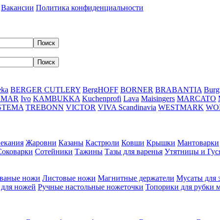
Вакансии
Политика конфиденциальности
eka
BERGER CUTLERY
BergHOFF
BORNER
BRABANTIA
Burg
DMAR
Ivo
KAMBUKKA
Kuchenprofi
Lava
Maisingers
MARCATO
STEMA
TREBONN
VICTOR
VIVA Scandinavia
WESTMARK
WO
пекания
Жаровни
Казаны
Кастрюли
Ковши
Крышки
Мантоварки
Соковарки
Сотейники
Тажины
Тазы для варенья
Утятницы и Гу
ваные ножи
Листовые ножи
Магнитные держатели
Мусаты для 
 для ножей
Ручные настольные ножеточки
Топорики для рубки 