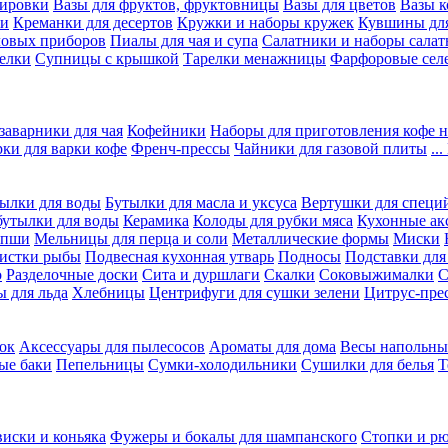
вировки
Вазы для фруктов, фруктовницы
Вазы для цветов
Вазы 
ки
Креманки для десертов
Кружки и наборы кружек
Кувшины дл
ловых приборов
Пиалы для чая и супа
Салатники и наборы салат
елки
Супницы с крышкой
Тарелки менажницы
Фарфоровые сел
заварники для чая
Кофейники
Наборы для приготовления кофе н
рки для варки кофе
Френч-прессы
Чайники для газовой плиты
..
ылки для воды
Бутылки для масла и уксуса
Вертушки для специ
бутылки для воды
Керамика
Колоды для рубки мяса
Кухонные ак
апши
Мельницы для перца и соли
Металлические формы
Миски
чистки рыбы
Подвесная кухонная утварь
Подносы
Подставки для
о
Разделочные доски
Сита и дуршлаги
Скалки
Соковыжималки
С
 для льда
Хлебницы
Центрифуги для сушки зелени
Цитрус-пре
ок
Аксессуары для пылесосов
Ароматы для дома
Весы напольны
ые баки
Пепельницы
Сумки-холодильники
Сушилки для белья
Т
виски и коньяка
Фужеры и бокалы для шампанского
Стопки и р