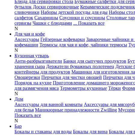
Блюда для сервировки стола
Бумажные салфетки для сер
бутылок
Доски сервировочные
Керамические подсвечни
сливочники
Наборы детской посуды для еды
Наборы сто
салфеток
Сахарницы
Соусники и соусницы
Столовые тар
сервизы
Чашки с блюдцами
... Показать все
N
Для чая и кофе
Аксессуары
Гейзерные кофеварки
Заварочные чайники и 
кофемашин
Термосы для чая и кофе, чайники термосы
Ту
N
Кухонная утварь
Анти-разбрызгиватели
Банки для сыпучих продуктов
Бут
хранения сыра
Держатели бумажных полотенец
Детские 
контейнеры для продуктов
Машинки для изготовления л
Овощерезки
Перчатки для чистки овощей
Перчатки для 
Порядок на кухне
Приготовление домашнего мороженог
для размягчения мяса
Термометры кухонные
Тёрки
Формы
N
Дом
Аксессуары для ванной комнаты
Аксессуары для мясоруб
для белья
Маникюрные принадлежности Zwilling
Мусорн
Показать все
N
Бар
Бокалы и стаканы для воды
Бокалы для вина
Бокалы для 