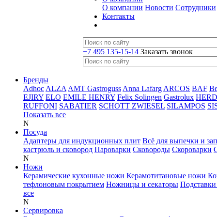
О компании
Новости
Сотрудники
Контакты
+7 495 135-15-14
Заказать звонок
Бренды
Adhoc
ALZA
AMT Gastroguss
Anna Lafarg
ARCOS
BAF
B
EJIRY
ELO
EMILE HENRY
Felix Solingen
Gastrolux
HER
RUFFONI
SABATIER
SCHOTT ZWIESEL
SILAMPOS
SI
Показать все
N
Посуда
Адаптеры для индукционных плит
Всё для выпечки и за
кастрюль и сковород
Пароварки
Сковороды
Скороварки
N
Ножи
Керамические кухонные ножи
Керамотитановые ножи
Ко
тефлоновым покрытием
Ножницы и секаторы
Подставки
все
N
Сервировка