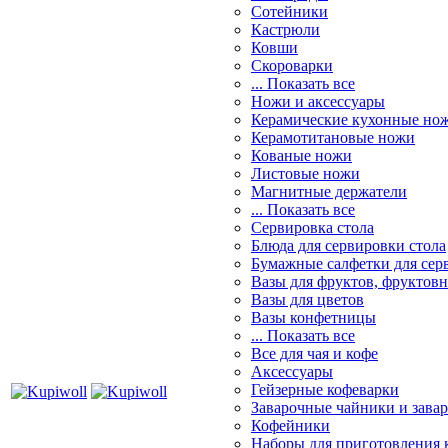
Сотейники
Кастрюли
Ковши
Скороварки
... Показать все
Ножи и аксессуары
Керамические кухонные но
Керамотитановые ножи
Кованые ножи
Листовые ножи
Магнитные держатели
... Показать все
Сервировка стола
Блюда для сервировки стола
Бумажные салфетки для сер
Вазы для фруктов, фруктов
Вазы для цветов
Вазы конфетницы
... Показать все
Все для чая и кофе
Аксессуары
Гейзерные кофеварки
Заварочные чайники и завар
Кофейники
Наборы для приготовления к