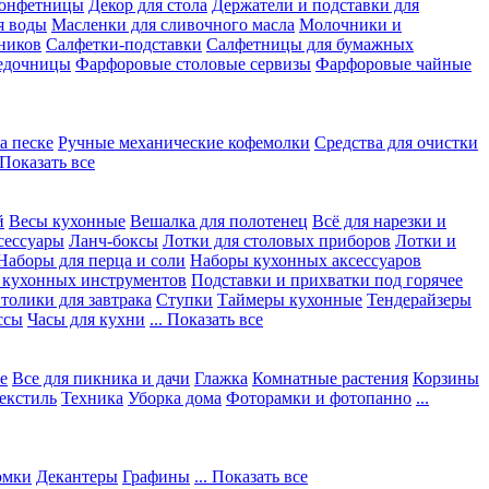
конфетницы
Декор для стола
Держатели и подставки для
я воды
Масленки для сливочного масла
Молочники и
ников
Салфетки-подставки
Салфетницы для бумажных
едочницы
Фарфоровые столовые сервизы
Фарфоровые чайные
а песке
Ручные механические кофемолки
Средства для очистки
. Показать все
й
Весы кухонные
Вешалка для полотенец
Всё для нарезки и
сессуары
Ланч-боксы
Лотки для столовых приборов
Лотки и
Наборы для перца и соли
Наборы кухонных аксессуаров
 кухонных инструментов
Подставки и прихватки под горячее
толики для завтрака
Ступки
Таймеры кухонные
Тендерайзеры
ссы
Часы для кухни
... Показать все
е
Все для пикника и дачи
Глажка
Комнатные растения
Корзины
екстиль
Техника
Уборка дома
Фоторамки и фотопанно
...
юмки
Декантеры
Графины
... Показать все