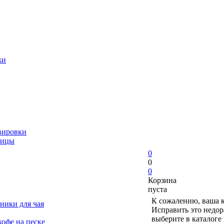
жи
вировки
ницы
0
0
0
Корзина
пуста
К сожалению, ваша к
ники для чая
Исправить это недор
выберите в каталоге
офе на песке