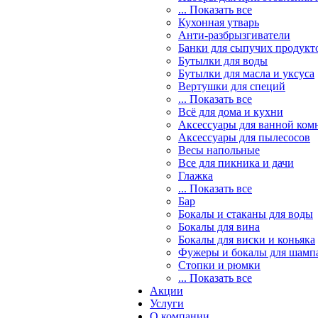
... Показать все
Кухонная утварь
Анти-разбрызгиватели
Банки для сыпучих продукт
Бутылки для воды
Бутылки для масла и уксуса
Вертушки для специй
... Показать все
Всё для дома и кухни
Аксессуары для ванной ком
Аксессуары для пылесосов
Весы напольные
Все для пикника и дачи
Глажка
... Показать все
Бар
Бокалы и стаканы для воды
Бокалы для вина
Бокалы для виски и коньяка
Фужеры и бокалы для шамп
Стопки и рюмки
... Показать все
Акции
Услуги
О компании