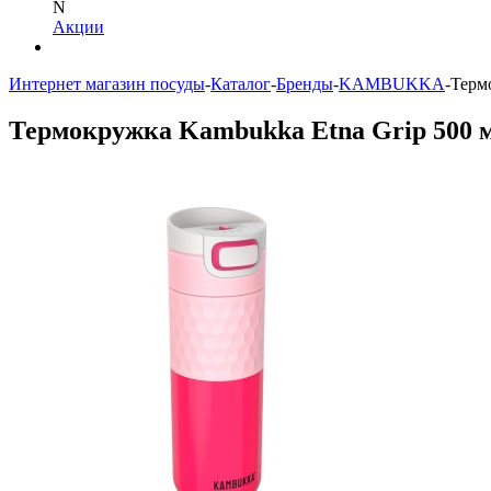
N
Акции
Интернет магазин посуды
-
Каталог
-
Бренды
-
KAMBUKKA
-
Терм
Термокружка Kambukka Etna Grip 500 м