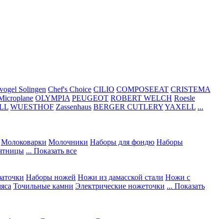
vogel Solingen
Chef's Choice
CILIO
COMPOSEEAT
CRISTEMA
Microplane
OLYMPIA
PEUGEOT
ROBERT WELCH
Roesle
LL
WUESTHOF
Zassenhaus
BERGER CUTLERY
YAXELL
...
Молоковарки
Молочники
Наборы для фондю
Наборы
сятницы
... Показать все
заточки
Наборы ножей
Ножи из дамасской стали
Ножи с
мяса
Точильные камни
Электрические ножеточки
... Показать