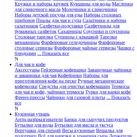
Кружки и наборы кружек
Кувшины для воды
Масленки
для сливочного масла
Молочники и сливочники
Наборы детской посуды для еды
Наборы столовых
приборов
Пиалы для чая и супа
Салатники и наборы
салатников
Салфетки-подставки
Салфетницы для
бумажных салфеток
Сахарницы
Соусники и соусницы
Столовые тарелки
Супницы с крышкой
Тарелки
менажницы
Фарфоровые селедочницы
Фарфоровые
столовые сервизы
Фарфоровые чайные сервизы
Чашки с
блюдцами
... Показать все
N
Для чая и кофе
Аксессуары
Гейзерные кофеварки
Заварочные чайники
и заварники для чая
Кофейники
Наборы для
приготовления кофе на песке
Ручные механические
кофемолки
Средства для очистки кофемашин
Термосы
для чая и кофе, чайники термосы
Турки для варки кофе
Френч-прессы
Чайники для газовой плиты
... Показать
все
N
Кухонная утварь
Анти-разбрызгиватели
Банки для сыпучих продуктов
Бутылки для воды
Бутылки для масла и уксуса
Вертушки для специй
Весы кухонные
Вешалка для
полотенец
Всё для нарезки и хранения сыра
Держатели