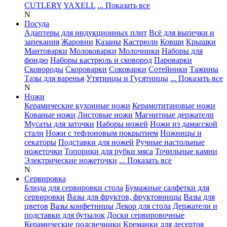
CUTLERY
YAXELL
... Показать все
N
Посуда
Адаптеры для индукционных плит
Всё для выпечки и
запекания
Жаровни
Казаны
Кастрюли
Ковши
Крышки
Мантоварки
Молоковарки
Молочники
Наборы для
фондю
Наборы кастрюль и сковород
Пароварки
Сковороды
Скороварки
Соковарки
Сотейники
Тажины
Тазы для варенья
Утятницы и Гусятницы
... Показать все
N
Ножи
Керамические кухонные ножи
Керамотитановые ножи
Кованые ножи
Листовые ножи
Магнитные держатели
Мусаты для заточки
Наборы ножей
Ножи из дамасской
стали
Ножи с тефлоновым покрытием
Ножницы и
секаторы
Подставки для ножей
Ручные настольные
ножеточки
Топорики для рубки мяса
Точильные камни
Электрические ножеточки
... Показать все
N
Сервировка
Блюда для сервировки стола
Бумажные салфетки для
сервировки
Вазы для фруктов, фруктовницы
Вазы для
цветов
Вазы конфетницы
Декор для стола
Держатели и
подставки для бутылок
Доски сервировочные
Керамические подсвечники
Креманки для десертов