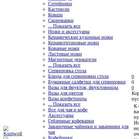
Сотейники
Кастрюли
Ковши
Скороварки
... Показать все
Ножи и аксессуары
Керамические кухонные ножи
Керамотитановые ножи
Кованые ножи
Листовые ножи
Магнитные держатели
... Показать все
Сервировка стола
Блюда для сервировки стола
0
Бумажные салфетки для сервировки
0
Вазы для фруктов, фруктовницы
0
Вазы для цветов
Ко
Вазы конфетницы
пус
... Показать все
К 
Все для чая и кофе
ва
Аксессуары
пу
Гейзерные кофеварки
Ис
Заварочные чайники и заварники для
не
чая
оч
Кофейники