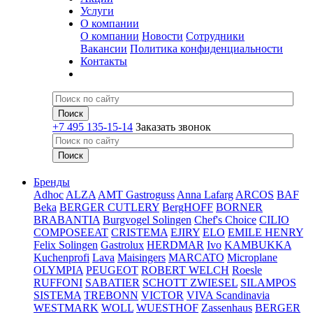
Услуги
О компании
О компании
Новости
Сотрудники
Вакансии
Политика конфиденциальности
Контакты
+7 495 135-15-14
Заказать звонок
Бренды
Adhoc
ALZA
AMT Gastroguss
Anna Lafarg
ARCOS
BAF
Beka
BERGER CUTLERY
BergHOFF
BORNER
BRABANTIA
Burgvogel Solingen
Chef's Choice
CILIO
COMPOSEEAT
CRISTEMA
EJIRY
ELO
EMILE HENRY
Felix Solingen
Gastrolux
HERDMAR
Ivo
KAMBUKKA
Kuchenprofi
Lava
Maisingers
MARCATO
Microplane
OLYMPIA
PEUGEOT
ROBERT WELCH
Roesle
RUFFONI
SABATIER
SCHOTT ZWIESEL
SILAMPOS
SISTEMA
TREBONN
VICTOR
VIVA Scandinavia
WESTMARK
WOLL
WUESTHOF
Zassenhaus
BERGER