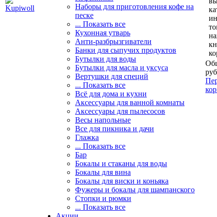
вы
Наборы для приготовления кофе на
ка
песке
и
... Показать все
то
Кухонная утварь
н
Анти-разбрызгиватели
кн
Банки для сыпучих продуктов
ко
Бутылки для воды
Общ
Бутылки для масла и уксуса
руб
Вертушки для специй
Пер
... Показать все
кор
Всё для дома и кухни
Аксессуары для ванной комнаты
Аксессуары для пылесосов
Весы напольные
Все для пикника и дачи
Глажка
... Показать все
Бар
Бокалы и стаканы для воды
Бокалы для вина
Бокалы для виски и коньяка
Фужеры и бокалы для шампанского
Стопки и рюмки
... Показать все
Акции