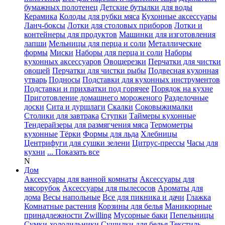
бумажных полотенец
Детские бутылки для воды
Керамика
Колоды для рубки мяса
Кухонные аксессуары
Ланч-боксы
Лотки для столовых приборов
Лотки и
контейнеры для продуктов
Машинки для изготовления
лапши
Мельницы для перца и соли
Металлические
формы
Миски
Наборы для перца и соли
Наборы
кухонных аксессуаров
Овощерезки
Перчатки для чистки
овощей
Перчатки для чистки рыбы
Подвесная кухонная
утварь
Подносы
Подставки для кухонных инструментов
Подставки и прихватки под горячее
Порядок на кухне
Приготовление домашнего мороженого
Разделочные
доски
Сита и дуршлаги
Скалки
Соковыжималки
Столики для завтрака
Ступки
Таймеры кухонные
Тендерайзеры для размягчения мяса
Термометры
кухонные
Тёрки
Формы для льда
Хлебницы
Центрифуги для сушки зелени
Цитрус-прессы
Часы для
кухни
... Показать все
N
Дом
Аксессуары для ванной комнаты
Аксессуары для
мясорубок
Аксессуары для пылесосов
Ароматы для
дома
Весы напольные
Все для пикника и дачи
Глажка
Комнатные растения
Корзины для белья
Маникюрные
принадлежности Zwilling
Мусорные баки
Пепельницы
Сумки-холодильники
Сушилки для белья
Текстиль