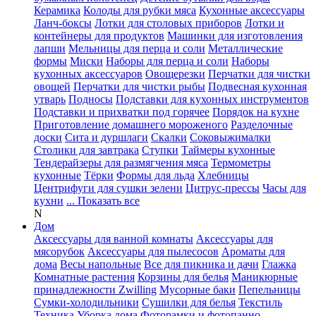
Керамика
Колоды для рубки мяса
Кухонные аксессуары
Ланч-боксы
Лотки для столовых приборов
Лотки и
контейнеры для продуктов
Машинки для изготовления
лапши
Мельницы для перца и соли
Металлические
формы
Миски
Наборы для перца и соли
Наборы
кухонных аксессуаров
Овощерезки
Перчатки для чистки
овощей
Перчатки для чистки рыбы
Подвесная кухонная
утварь
Подносы
Подставки для кухонных инструментов
Подставки и прихватки под горячее
Порядок на кухне
Приготовление домашнего мороженого
Разделочные
доски
Сита и дуршлаги
Скалки
Соковыжималки
Столики для завтрака
Ступки
Таймеры кухонные
Тендерайзеры для размягчения мяса
Термометры
кухонные
Тёрки
Формы для льда
Хлебницы
Центрифуги для сушки зелени
Цитрус-прессы
Часы для
кухни
... Показать все
N
Дом
Аксессуары для ванной комнаты
Аксессуары для
мясорубок
Аксессуары для пылесосов
Ароматы для
дома
Весы напольные
Все для пикника и дачи
Глажка
Комнатные растения
Корзины для белья
Маникюрные
принадлежности Zwilling
Мусорные баки
Пепельницы
Сумки-холодильники
Сушилки для белья
Текстиль
Техника
Уборка дома
Фоторамки и фотопанно
...