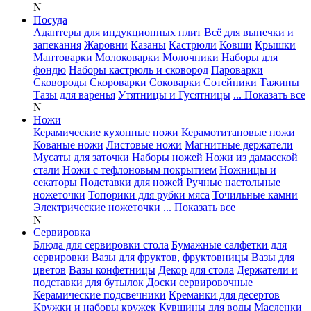
N
Посуда
Адаптеры для индукционных плит
Всё для выпечки и
запекания
Жаровни
Казаны
Кастрюли
Ковши
Крышки
Мантоварки
Молоковарки
Молочники
Наборы для
фондю
Наборы кастрюль и сковород
Пароварки
Сковороды
Скороварки
Соковарки
Сотейники
Тажины
Тазы для варенья
Утятницы и Гусятницы
... Показать все
N
Ножи
Керамические кухонные ножи
Керамотитановые ножи
Кованые ножи
Листовые ножи
Магнитные держатели
Мусаты для заточки
Наборы ножей
Ножи из дамасской
стали
Ножи с тефлоновым покрытием
Ножницы и
секаторы
Подставки для ножей
Ручные настольные
ножеточки
Топорики для рубки мяса
Точильные камни
Электрические ножеточки
... Показать все
N
Сервировка
Блюда для сервировки стола
Бумажные салфетки для
сервировки
Вазы для фруктов, фруктовницы
Вазы для
цветов
Вазы конфетницы
Декор для стола
Держатели и
подставки для бутылок
Доски сервировочные
Керамические подсвечники
Креманки для десертов
Кружки и наборы кружек
Кувшины для воды
Масленки