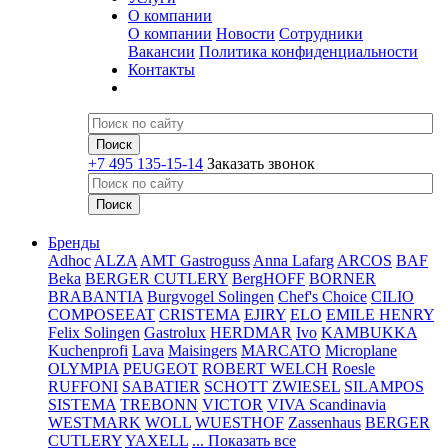
О компании
О компании
Новости
Сотрудники
Вакансии
Политика конфиденциальности
Контакты
+7 495 135-15-14
Заказать звонок
Бренды
Adhoc
ALZA
AMT Gastroguss
Anna Lafarg
ARCOS
BAF
Beka
BERGER CUTLERY
BergHOFF
BORNER
BRABANTIA
Burgvogel Solingen
Chef's Choice
CILIO
COMPOSEEAT
CRISTEMA
EJIRY
ELO
EMILE HENRY
Felix Solingen
Gastrolux
HERDMAR
Ivo
KAMBUKKA
Kuchenprofi
Lava
Maisingers
MARCATO
Microplane
OLYMPIA
PEUGEOT
ROBERT WELCH
Roesle
RUFFONI
SABATIER
SCHOTT ZWIESEL
SILAMPOS
SISTEMA
TREBONN
VICTOR
VIVA Scandinavia
WESTMARK
WOLL
WUESTHOF
Zassenhaus
BERGER
CUTLERY
YAXELL
... Показать все