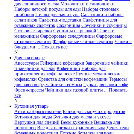
для сливочного масла
Молочники и сливочники
Наборы детской посуды для еды
Наборы столовых
приборов
Пиалы для чая и супа
Салатники и наборы
салатников
Салфетки-подставки
Салфетницы для
бумажных салфеток
Сахарницы
Соусники и соусницы
Столовые тарелки
Супницы с крышкой
Тарелки
менажницы
Фарфоровые селедочницы
Фарфоровые
столовые сервизы
Фарфоровые чайные сервизы
Чашки с
блюдцами
... Показать все
N
Для чая и кофе
Аксессуары
Гейзерные кофеварки
Заварочные чайники
и заварники для чая
Кофейники
Наборы для
приготовления кофе на песке
Ручные механические
кофемолки
Средства для очистки кофемашин
Термосы
для чая и кофе, чайники термосы
Турки для варки кофе
Френч-прессы
Чайники для газовой плиты
... Показать
все
N
Кухонная утварь
Анти-разбрызгиватели
Банки для сыпучих продуктов
Бутылки для воды
Бутылки для масла и уксуса
Вертушки для специй
Весы кухонные
Вешалка для
полотенец
Всё для нарезки и хранения сыра
Держатели
бумажных полотенец
Детские бутылки для воды