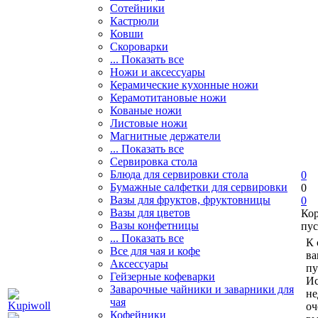
Сотейники
Кастрюли
Ковши
Скороварки
... Показать все
Ножи и аксессуары
Керамические кухонные ножи
Керамотитановые ножи
Кованые ножи
Листовые ножи
Магнитные держатели
... Показать все
Сервировка стола
Блюда для сервировки стола
0
Бумажные салфетки для сервировки
0
Вазы для фруктов, фруктовницы
0
Вазы для цветов
Ко
Вазы конфетницы
пус
... Показать все
К 
Все для чая и кофе
ва
Аксессуары
пу
Гейзерные кофеварки
Ис
Заварочные чайники и заварники для
не
чая
оч
Кофейники