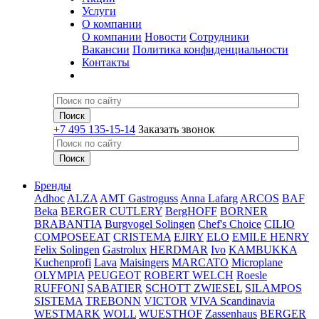
Услуги
О компании
О компании
Новости
Сотрудники
Вакансии
Политика конфиденциальности
Контакты
+7 495 135-15-14
Заказать звонок
Бренды
Adhoc
ALZA
AMT Gastroguss
Anna Lafarg
ARCOS
BAF
Beka
BERGER CUTLERY
BergHOFF
BORNER
BRABANTIA
Burgvogel Solingen
Chef's Choice
CILIO
COMPOSEEAT
CRISTEMA
EJIRY
ELO
EMILE HENRY
Felix Solingen
Gastrolux
HERDMAR
Ivo
KAMBUKKA
Kuchenprofi
Lava
Maisingers
MARCATO
Microplane
OLYMPIA
PEUGEOT
ROBERT WELCH
Roesle
RUFFONI
SABATIER
SCHOTT ZWIESEL
SILAMPOS
SISTEMA
TREBONN
VICTOR
VIVA Scandinavia
WESTMARK
WOLL
WUESTHOF
Zassenhaus
BERGER