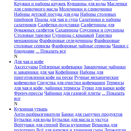
Кружки и наборы кружек
Кувшины для воды
Масленки
для сливочного масла
Молочники и сливочники
Наборы детской посуды для еды
Наборы столовых
приборов
Пиалы для чая и супа
Салатники и наборы
салатников
Салфетки-подставки
Салфетницы для
бумажных салфеток
Сахарницы
Соусники и соусницы
Столовые тарелки
Супницы с крышкой
Тарелки
менажницы
Фарфоровые селедочницы
Фарфоровые
столовые сервизы
Фарфоровые чайные сервизы
Чашки с
блюдцами
... Показать все
N
Для чая и кофе
Аксессуары
Гейзерные кофеварки
Заварочные чайники
и заварники для чая
Кофейники
Наборы для
приготовления кофе на песке
Ручные механические
кофемолки
Средства для очистки кофемашин
Термосы
для чая и кофе, чайники термосы
Турки для варки кофе
Френч-прессы
Чайники для газовой плиты
... Показать
все
N
Кухонная утварь
Анти-разбрызгиватели
Банки для сыпучих продуктов
Бутылки для воды
Бутылки для масла и уксуса
Вертушки для специй
Весы кухонные
Вешалка для
полотенец
Всё для нарезки и хранения сыра
Держатели