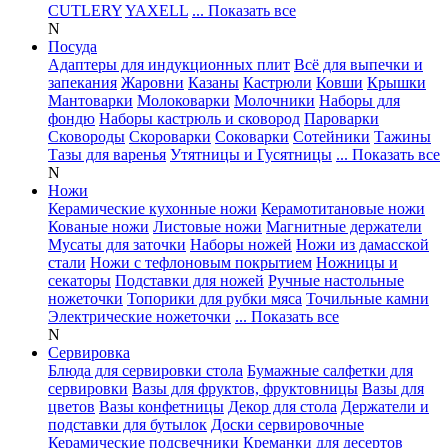
CUTLERY
YAXELL
... Показать все
N
Посуда
Адаптеры для индукционных плит
Всё для выпечки и
запекания
Жаровни
Казаны
Кастрюли
Ковши
Крышки
Мантоварки
Молоковарки
Молочники
Наборы для
фондю
Наборы кастрюль и сковород
Пароварки
Сковороды
Скороварки
Соковарки
Сотейники
Тажины
Тазы для варенья
Утятницы и Гусятницы
... Показать все
N
Ножи
Керамические кухонные ножи
Керамотитановые ножи
Кованые ножи
Листовые ножи
Магнитные держатели
Мусаты для заточки
Наборы ножей
Ножи из дамасской
стали
Ножи с тефлоновым покрытием
Ножницы и
секаторы
Подставки для ножей
Ручные настольные
ножеточки
Топорики для рубки мяса
Точильные камни
Электрические ножеточки
... Показать все
N
Сервировка
Блюда для сервировки стола
Бумажные салфетки для
сервировки
Вазы для фруктов, фруктовницы
Вазы для
цветов
Вазы конфетницы
Декор для стола
Держатели и
подставки для бутылок
Доски сервировочные
Керамические подсвечники
Креманки для десертов