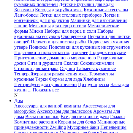
бумажных полотенец
Детские бутылки для воды
Керамика
Колоды для рубки мяса
Кухонные аксессуары
Ланч-боксы
Лотки для столовых приборов
Лотки и
контейнеры для продуктов
Машинки для изготовления
лапши
Мельницы для перца и соли
Металлические
формы
Миски
Наборы для перца и соли
Наборы
кухонных аксессуаров
Овощерезки
Перчатки для чистки
овощей
Перчатки для чистки рыбы
Подвесная кухонная
утварь
Подносы
Подставки для кухонных инструментов
Подставки и прихватки под горячее
Порядок на кухне
Приготовление домашнего мороженого
Разделочные
доски
Сита и дуршлаги
Скалки
Соковыжималки
Столики для завтрака
Ступки
Таймеры кухонные
Тендерайзеры для размягчения мяса
Термометры
кухонные
Тёрки
Формы для льда
Хлебницы
Центрифуги для сушки зелени
Цитрус-прессы
Часы для
кухни
... Показать все
N
Дом
Аксессуары для ванной комнаты
Аксессуары для
мясорубок
Аксессуары для пылесосов
Ароматы для
дома
Весы напольные
Все для пикника и дачи
Глажка
Комнатные растения
Корзины для белья
Маникюрные
принадлежности Zwilling
Мусорные баки
Пепельницы
Сумки-холодильники
Сушилки для белья
Текстиль