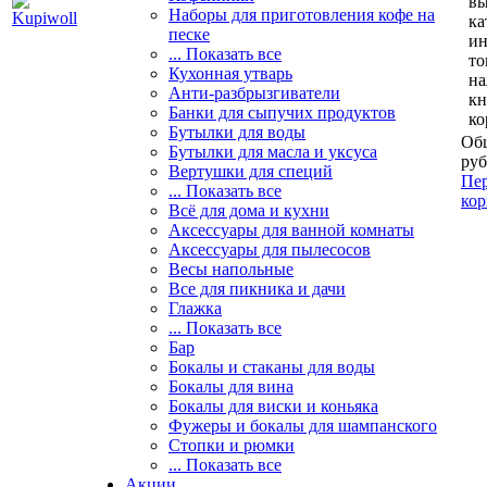
вы
Наборы для приготовления кофе на
ка
песке
и
... Показать все
то
Кухонная утварь
н
Анти-разбрызгиватели
кн
Банки для сыпучих продуктов
ко
Бутылки для воды
Общ
Бутылки для масла и уксуса
руб
Вертушки для специй
Пер
... Показать все
кор
Всё для дома и кухни
Аксессуары для ванной комнаты
Аксессуары для пылесосов
Весы напольные
Все для пикника и дачи
Глажка
... Показать все
Бар
Бокалы и стаканы для воды
Бокалы для вина
Бокалы для виски и коньяка
Фужеры и бокалы для шампанского
Стопки и рюмки
... Показать все
Акции