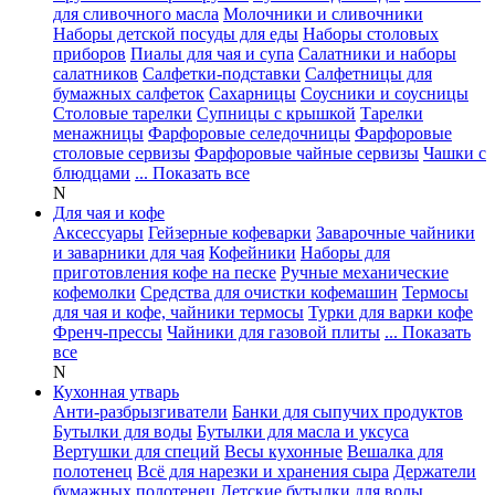
для сливочного масла
Молочники и сливочники
Наборы детской посуды для еды
Наборы столовых
приборов
Пиалы для чая и супа
Салатники и наборы
салатников
Салфетки-подставки
Салфетницы для
бумажных салфеток
Сахарницы
Соусники и соусницы
Столовые тарелки
Супницы с крышкой
Тарелки
менажницы
Фарфоровые селедочницы
Фарфоровые
столовые сервизы
Фарфоровые чайные сервизы
Чашки с
блюдцами
... Показать все
N
Для чая и кофе
Аксессуары
Гейзерные кофеварки
Заварочные чайники
и заварники для чая
Кофейники
Наборы для
приготовления кофе на песке
Ручные механические
кофемолки
Средства для очистки кофемашин
Термосы
для чая и кофе, чайники термосы
Турки для варки кофе
Френч-прессы
Чайники для газовой плиты
... Показать
все
N
Кухонная утварь
Анти-разбрызгиватели
Банки для сыпучих продуктов
Бутылки для воды
Бутылки для масла и уксуса
Вертушки для специй
Весы кухонные
Вешалка для
полотенец
Всё для нарезки и хранения сыра
Держатели
бумажных полотенец
Детские бутылки для воды