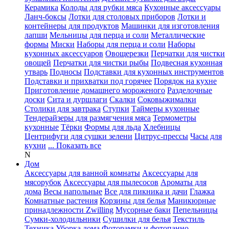
Керамика
Колоды для рубки мяса
Кухонные аксессуары
Ланч-боксы
Лотки для столовых приборов
Лотки и
контейнеры для продуктов
Машинки для изготовления
лапши
Мельницы для перца и соли
Металлические
формы
Миски
Наборы для перца и соли
Наборы
кухонных аксессуаров
Овощерезки
Перчатки для чистки
овощей
Перчатки для чистки рыбы
Подвесная кухонная
утварь
Подносы
Подставки для кухонных инструментов
Подставки и прихватки под горячее
Порядок на кухне
Приготовление домашнего мороженого
Разделочные
доски
Сита и дуршлаги
Скалки
Соковыжималки
Столики для завтрака
Ступки
Таймеры кухонные
Тендерайзеры для размягчения мяса
Термометры
кухонные
Тёрки
Формы для льда
Хлебницы
Центрифуги для сушки зелени
Цитрус-прессы
Часы для
кухни
... Показать все
N
Дом
Аксессуары для ванной комнаты
Аксессуары для
мясорубок
Аксессуары для пылесосов
Ароматы для
дома
Весы напольные
Все для пикника и дачи
Глажка
Комнатные растения
Корзины для белья
Маникюрные
принадлежности Zwilling
Мусорные баки
Пепельницы
Сумки-холодильники
Сушилки для белья
Текстиль
Техника
Уборка дома
Фоторамки и фотопанно
...