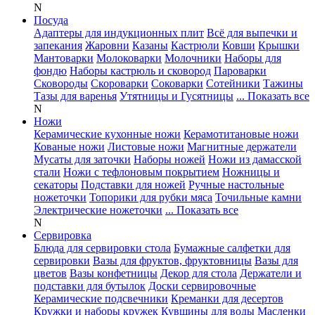
N
Посуда
Адаптеры для индукционных плит
Всё для выпечки и
запекания
Жаровни
Казаны
Кастрюли
Ковши
Крышки
Мантоварки
Молоковарки
Молочники
Наборы для
фондю
Наборы кастрюль и сковород
Пароварки
Сковороды
Скороварки
Соковарки
Сотейники
Тажины
Тазы для варенья
Утятницы и Гусятницы
... Показать все
N
Ножи
Керамические кухонные ножи
Керамотитановые ножи
Кованые ножи
Листовые ножи
Магнитные держатели
Мусаты для заточки
Наборы ножей
Ножи из дамасской
стали
Ножи с тефлоновым покрытием
Ножницы и
секаторы
Подставки для ножей
Ручные настольные
ножеточки
Топорики для рубки мяса
Точильные камни
Электрические ножеточки
... Показать все
N
Сервировка
Блюда для сервировки стола
Бумажные салфетки для
сервировки
Вазы для фруктов, фруктовницы
Вазы для
цветов
Вазы конфетницы
Декор для стола
Держатели и
подставки для бутылок
Доски сервировочные
Керамические подсвечники
Креманки для десертов
Кружки и наборы кружек
Кувшины для воды
Масленки