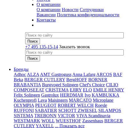
О компании
О компании
Новости
Сотрудники
Вакансии
Политика конфиденциальности
Контакты
+7 495 135-15-14
Заказать звонок
Бренды
Adhoc
ALZA
AMT Gastroguss
Anna Lafarg
ARCOS
BAF
Beka
BERGER CUTLERY
BergHOFF
BORNER
BRABANTIA
Burgvogel Solingen
Chef's Choice
CILIO
COMPOSEEAT
CRISTEMA
EJIRY
ELO
EMILE HENRY
Felix Solingen
Gastrolux
HERDMAR
Ivo
KAMBUKKA
Kuchenprofi
Lava
Maisingers
MARCATO
Microplane
OLYMPIA
PEUGEOT
ROBERT WELCH
Roesle
RUFFONI
SABATIER
SCHOTT ZWIESEL
SILAMPOS
SISTEMA
TREBONN
VICTOR
VIVA Scandinavia
WESTMARK
WOLL
WUESTHOF
Zassenhaus
BERGER
CUTLERY
YAXELL
... Показать все