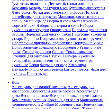
бумажных полотенец
Детские бутылки для воды
Керамика
Колоды для рубки мяса
Кухонные аксессуары
Ланч-боксы
Лотки для столовых приборов
Лотки и
контейнеры для продуктов
Машинки для изготовления
лапши
Мельницы для перца и соли
Металлические
формы
Миски
Наборы для перца и соли
Наборы
кухонных аксессуаров
Овощерезки
Перчатки для чистки
овощей
Перчатки для чистки рыбы
Подвесная кухонная
утварь
Подносы
Подставки для кухонных инструментов
Подставки и прихватки под горячее
Порядок на кухне
Приготовление домашнего мороженого
Разделочные
доски
Сита и дуршлаги
Скалки
Соковыжималки
Столики для завтрака
Ступки
Таймеры кухонные
Тендерайзеры для размягчения мяса
Термометры
кухонные
Тёрки
Формы для льда
Хлебницы
Центрифуги для сушки зелени
Цитрус-прессы
Часы для
кухни
... Показать все
N
Дом
Аксессуары для ванной комнаты
Аксессуары для
мясорубок
Аксессуары для пылесосов
Ароматы для
дома
Весы напольные
Все для пикника и дачи
Глажка
Комнатные растения
Корзины для белья
Маникюрные
принадлежности Zwilling
Мусорные баки
Пепельницы
Сумки-холодильники
Сушилки для белья
Текстиль