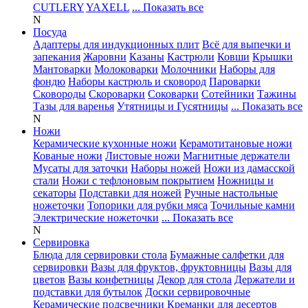
CUTLERY
YAXELL
... Показать все
N
Посуда
Адаптеры для индукционных плит
Всё для выпечки и
запекания
Жаровни
Казаны
Кастрюли
Ковши
Крышки
Мантоварки
Молоковарки
Молочники
Наборы для
фондю
Наборы кастрюль и сковород
Пароварки
Сковороды
Скороварки
Соковарки
Сотейники
Тажины
Тазы для варенья
Утятницы и Гусятницы
... Показать все
N
Ножи
Керамические кухонные ножи
Керамотитановые ножи
Кованые ножи
Листовые ножи
Магнитные держатели
Мусаты для заточки
Наборы ножей
Ножи из дамасской
стали
Ножи с тефлоновым покрытием
Ножницы и
секаторы
Подставки для ножей
Ручные настольные
ножеточки
Топорики для рубки мяса
Точильные камни
Электрические ножеточки
... Показать все
N
Сервировка
Блюда для сервировки стола
Бумажные салфетки для
сервировки
Вазы для фруктов, фруктовницы
Вазы для
цветов
Вазы конфетницы
Декор для стола
Держатели и
подставки для бутылок
Доски сервировочные
Керамические подсвечники
Креманки для десертов