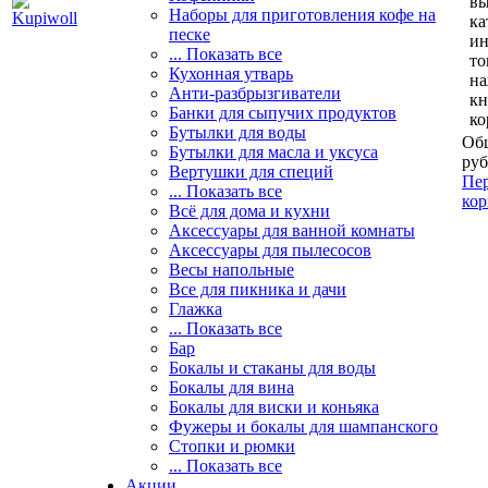
вы
Наборы для приготовления кофе на
ка
песке
и
... Показать все
то
Кухонная утварь
н
Анти-разбрызгиватели
кн
Банки для сыпучих продуктов
ко
Бутылки для воды
Общ
Бутылки для масла и уксуса
руб
Вертушки для специй
Пер
... Показать все
кор
Всё для дома и кухни
Аксессуары для ванной комнаты
Аксессуары для пылесосов
Весы напольные
Все для пикника и дачи
Глажка
... Показать все
Бар
Бокалы и стаканы для воды
Бокалы для вина
Бокалы для виски и коньяка
Фужеры и бокалы для шампанского
Стопки и рюмки
... Показать все
Акции