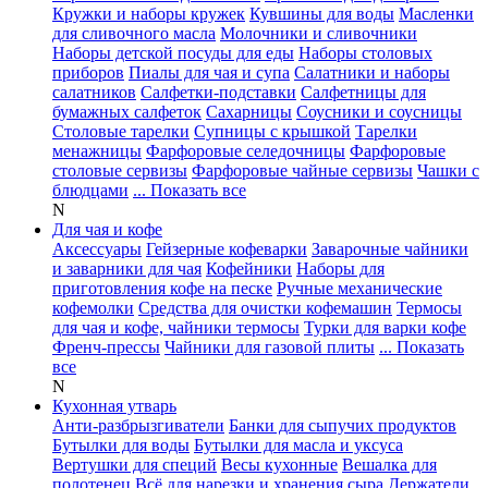
Кружки и наборы кружек
Кувшины для воды
Масленки
для сливочного масла
Молочники и сливочники
Наборы детской посуды для еды
Наборы столовых
приборов
Пиалы для чая и супа
Салатники и наборы
салатников
Салфетки-подставки
Салфетницы для
бумажных салфеток
Сахарницы
Соусники и соусницы
Столовые тарелки
Супницы с крышкой
Тарелки
менажницы
Фарфоровые селедочницы
Фарфоровые
столовые сервизы
Фарфоровые чайные сервизы
Чашки с
блюдцами
... Показать все
N
Для чая и кофе
Аксессуары
Гейзерные кофеварки
Заварочные чайники
и заварники для чая
Кофейники
Наборы для
приготовления кофе на песке
Ручные механические
кофемолки
Средства для очистки кофемашин
Термосы
для чая и кофе, чайники термосы
Турки для варки кофе
Френч-прессы
Чайники для газовой плиты
... Показать
все
N
Кухонная утварь
Анти-разбрызгиватели
Банки для сыпучих продуктов
Бутылки для воды
Бутылки для масла и уксуса
Вертушки для специй
Весы кухонные
Вешалка для
полотенец
Всё для нарезки и хранения сыра
Держатели