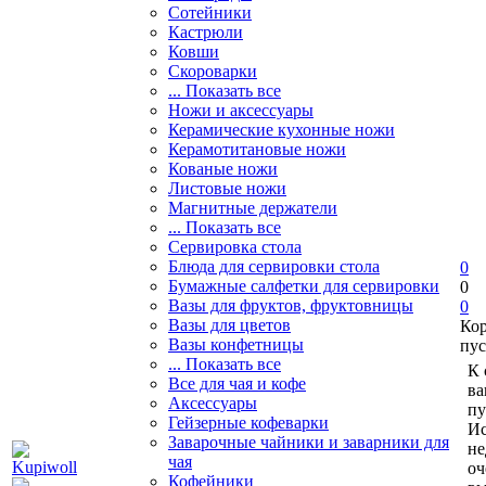
Сотейники
Кастрюли
Ковши
Скороварки
... Показать все
Ножи и аксессуары
Керамические кухонные ножи
Керамотитановые ножи
Кованые ножи
Листовые ножи
Магнитные держатели
... Показать все
Сервировка стола
Блюда для сервировки стола
0
Бумажные салфетки для сервировки
0
Вазы для фруктов, фруктовницы
0
Вазы для цветов
Ко
Вазы конфетницы
пус
... Показать все
К 
Все для чая и кофе
ва
Аксессуары
пу
Гейзерные кофеварки
Ис
Заварочные чайники и заварники для
не
чая
оч
Кофейники