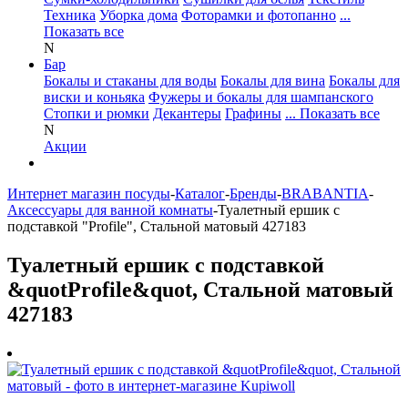
Техника
Уборка дома
Фоторамки и фотопанно
...
Показать все
N
Бар
Бокалы и стаканы для воды
Бокалы для вина
Бокалы для
виски и коньяка
Фужеры и бокалы для шампанского
Стопки и рюмки
Декантеры
Графины
... Показать все
N
Акции
Интернет магазин посуды
-
Каталог
-
Бренды
-
BRABANTIA
-
Аксессуары для ванной комнаты
-
Туалетный ершик с
подставкой "Profile", Стальной матовый 427183
Туалетный ершик с подставкой
&quotProfile&quot, Стальной матовый
427183