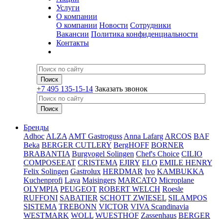
Услуги
О компании
О компании
Новости
Сотрудники
Вакансии
Политика конфиденциальности
Контакты
+7 495 135-15-14
Заказать звонок
Бренды
Adhoc
ALZA
AMT Gastroguss
Anna Lafarg
ARCOS
BAF
Beka
BERGER CUTLERY
BergHOFF
BORNER
BRABANTIA
Burgvogel Solingen
Chef's Choice
CILIO
COMPOSEEAT
CRISTEMA
EJIRY
ELO
EMILE HENRY
Felix Solingen
Gastrolux
HERDMAR
Ivo
KAMBUKKA
Kuchenprofi
Lava
Maisingers
MARCATO
Microplane
OLYMPIA
PEUGEOT
ROBERT WELCH
Roesle
RUFFONI
SABATIER
SCHOTT ZWIESEL
SILAMPOS
SISTEMA
TREBONN
VICTOR
VIVA Scandinavia
WESTMARK
WOLL
WUESTHOF
Zassenhaus
BERGER