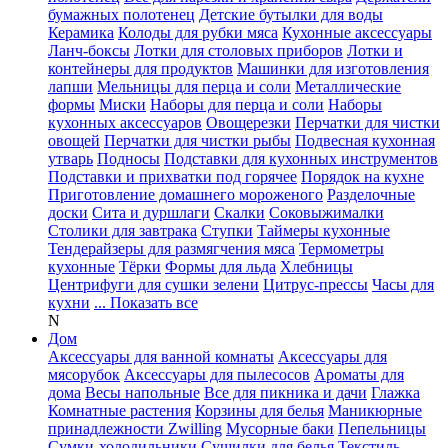
бумажных полотенец
Детские бутылки для воды
Керамика
Колоды для рубки мяса
Кухонные аксессуары
Ланч-боксы
Лотки для столовых приборов
Лотки и
контейнеры для продуктов
Машинки для изготовления
лапши
Мельницы для перца и соли
Металлические
формы
Миски
Наборы для перца и соли
Наборы
кухонных аксессуаров
Овощерезки
Перчатки для чистки
овощей
Перчатки для чистки рыбы
Подвесная кухонная
утварь
Подносы
Подставки для кухонных инструментов
Подставки и прихватки под горячее
Порядок на кухне
Приготовление домашнего мороженого
Разделочные
доски
Сита и дуршлаги
Скалки
Соковыжималки
Столики для завтрака
Ступки
Таймеры кухонные
Тендерайзеры для размягчения мяса
Термометры
кухонные
Тёрки
Формы для льда
Хлебницы
Центрифуги для сушки зелени
Цитрус-прессы
Часы для
кухни
... Показать все
N
Дом
Аксессуары для ванной комнаты
Аксессуары для
мясорубок
Аксессуары для пылесосов
Ароматы для
дома
Весы напольные
Все для пикника и дачи
Глажка
Комнатные растения
Корзины для белья
Маникюрные
принадлежности Zwilling
Мусорные баки
Пепельницы
Сумки-холодильники
Сушилки для белья
Текстиль