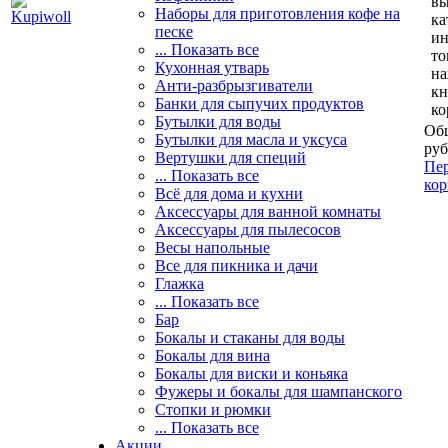
вы
Наборы для приготовления кофе на
ка
песке
и
... Показать все
то
Кухонная утварь
н
Анти-разбрызгиватели
кн
Банки для сыпучих продуктов
ко
Бутылки для воды
Общ
Бутылки для масла и уксуса
руб
Вертушки для специй
Пер
... Показать все
кор
Всё для дома и кухни
Аксессуары для ванной комнаты
Аксессуары для пылесосов
Весы напольные
Все для пикника и дачи
Глажка
... Показать все
Бар
Бокалы и стаканы для воды
Бокалы для вина
Бокалы для виски и коньяка
Фужеры и бокалы для шампанского
Стопки и рюмки
... Показать все
Акции