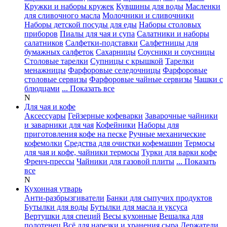
Кружки и наборы кружек
Кувшины для воды
Масленки
для сливочного масла
Молочники и сливочники
Наборы детской посуды для еды
Наборы столовых
приборов
Пиалы для чая и супа
Салатники и наборы
салатников
Салфетки-подставки
Салфетницы для
бумажных салфеток
Сахарницы
Соусники и соусницы
Столовые тарелки
Супницы с крышкой
Тарелки
менажницы
Фарфоровые селедочницы
Фарфоровые
столовые сервизы
Фарфоровые чайные сервизы
Чашки с
блюдцами
... Показать все
N
Для чая и кофе
Аксессуары
Гейзерные кофеварки
Заварочные чайники
и заварники для чая
Кофейники
Наборы для
приготовления кофе на песке
Ручные механические
кофемолки
Средства для очистки кофемашин
Термосы
для чая и кофе, чайники термосы
Турки для варки кофе
Френч-прессы
Чайники для газовой плиты
... Показать
все
N
Кухонная утварь
Анти-разбрызгиватели
Банки для сыпучих продуктов
Бутылки для воды
Бутылки для масла и уксуса
Вертушки для специй
Весы кухонные
Вешалка для
полотенец
Всё для нарезки и хранения сыра
Держатели