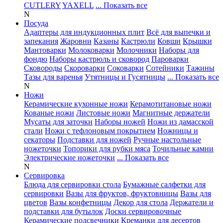
CUTLERY
YAXELL
... Показать все
N
Посуда
Адаптеры для индукционных плит
Всё для выпечки и
запекания
Жаровни
Казаны
Кастрюли
Ковши
Крышки
Мантоварки
Молоковарки
Молочники
Наборы для
фондю
Наборы кастрюль и сковород
Пароварки
Сковороды
Скороварки
Соковарки
Сотейники
Тажины
Тазы для варенья
Утятницы и Гусятницы
... Показать все
N
Ножи
Керамические кухонные ножи
Керамотитановые ножи
Кованые ножи
Листовые ножи
Магнитные держатели
Мусаты для заточки
Наборы ножей
Ножи из дамасской
стали
Ножи с тефлоновым покрытием
Ножницы и
секаторы
Подставки для ножей
Ручные настольные
ножеточки
Топорики для рубки мяса
Точильные камни
Электрические ножеточки
... Показать все
N
Сервировка
Блюда для сервировки стола
Бумажные салфетки для
сервировки
Вазы для фруктов, фруктовницы
Вазы для
цветов
Вазы конфетницы
Декор для стола
Держатели и
подставки для бутылок
Доски сервировочные
Керамические подсвечники
Креманки для десертов