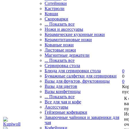
Сотейники
Кастрюли
Ковши
Скороварки
... Показать все
Ножи и аксессуары
Керамические кухонные ножи
Керамотитановые ножи
Кованые ножи
Листовые ножи
Магнитные держатели
... Показать все
Сервировка стола
Блюда для сервировки стола
0
Бумажные салфетки для сервировки
0
Вазы для фруктов, фруктовницы
0
Вазы для цветов
Ко
Вазы конфетницы
пус
... Показать все
К 
Все для чая и кофе
ва
Аксессуары
пу
Гейзерные кофеварки
Ис
Заварочные чайники и заварники для
не
чая
оч
Кофейники