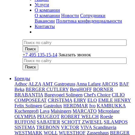
Услуги
О компании
О компании
Новости
Сотрудники
Вакансии
Политика конфиденциальности
Контакты
+7 495 135-15-14
Заказать звонок
Бренды
Adhoc
ALZA
AMT Gastroguss
Anna Lafarg
ARCOS
BAF
Beka
BERGER CUTLERY
BergHOFF
BORNER
BRABANTIA
Burgvogel Solingen
Chef's Choice
CILIO
COMPOSEEAT
CRISTEMA
EJIRY
ELO
EMILE HENRY
Felix Solingen
Gastrolux
HERDMAR
Ivo
KAMBUKKA
Kuchenprofi
Lava
Maisingers
MARCATO
Microplane
OLYMPIA
PEUGEOT
ROBERT WELCH
Roesle
RUFFONI
SABATIER
SCHOTT ZWIESEL
SILAMPOS
SISTEMA
TREBONN
VICTOR
VIVA Scandinavia
WESTMARK
WOLL
WUESTHOF
Zassenhaus
BERGER