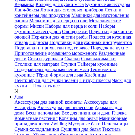
Керамика
Колоды для рубки мяса
Кухонные аксессуары
Ланч-боксы
Лотки для столовых приборов
Лотки и
контейнеры для продуктов
Машинки для изготовления
лапши
Мельницы для перца и соли
Металлические
формы
Миски
Наборы для перца и соли
Наборы
кухонных аксессуаров
Овощерезки
Перчатки для чистки
овощей
Перчатки для чистки рыбы
Подвесная кухонная
утварь
Подносы
Подставки для кухонных инструментов
Подставки и прихватки под горячее
Порядок на кухне
Приготовление домашнего мороженого
Разделочные
доски
Сита и дуршлаги
Скалки
Соковыжималки
Столики для завтрака
Ступки
Таймеры кухонные
Тендерайзеры для размягчения мяса
Термометры
кухонные
Тёрки
Формы для льда
Хлебницы
Центрифуги для сушки зелени
Цитрус-прессы
Часы для
кухни
... Показать все
N
Дом
Аксессуары для ванной комнаты
Аксессуары для
мясорубок
Аксессуары для пылесосов
Ароматы для
дома
Весы напольные
Все для пикника и дачи
Глажка
Комнатные растения
Корзины для белья
Маникюрные
принадлежности Zwilling
Мусорные баки
Пепельницы
Сумки-холодильники
Сушилки для белья
Текстиль
Техника
Уборка дома
Фоторамки и фотопанно
...