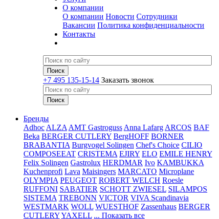
О компании
О компании
Новости
Сотрудники
Вакансии
Политика конфиденциальности
Контакты
+7 495 135-15-14
Заказать звонок
Бренды
Adhoc
ALZA
AMT Gastroguss
Anna Lafarg
ARCOS
BAF
Beka
BERGER CUTLERY
BergHOFF
BORNER
BRABANTIA
Burgvogel Solingen
Chef's Choice
CILIO
COMPOSEEAT
CRISTEMA
EJIRY
ELO
EMILE HENRY
Felix Solingen
Gastrolux
HERDMAR
Ivo
KAMBUKKA
Kuchenprofi
Lava
Maisingers
MARCATO
Microplane
OLYMPIA
PEUGEOT
ROBERT WELCH
Roesle
RUFFONI
SABATIER
SCHOTT ZWIESEL
SILAMPOS
SISTEMA
TREBONN
VICTOR
VIVA Scandinavia
WESTMARK
WOLL
WUESTHOF
Zassenhaus
BERGER
CUTLERY
YAXELL
... Показать все