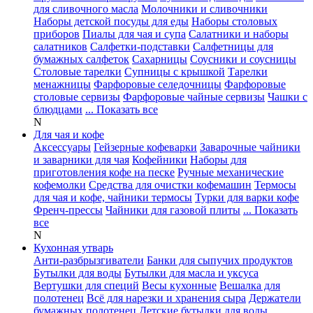
для сливочного масла
Молочники и сливочники
Наборы детской посуды для еды
Наборы столовых
приборов
Пиалы для чая и супа
Салатники и наборы
салатников
Салфетки-подставки
Салфетницы для
бумажных салфеток
Сахарницы
Соусники и соусницы
Столовые тарелки
Супницы с крышкой
Тарелки
менажницы
Фарфоровые селедочницы
Фарфоровые
столовые сервизы
Фарфоровые чайные сервизы
Чашки с
блюдцами
... Показать все
N
Для чая и кофе
Аксессуары
Гейзерные кофеварки
Заварочные чайники
и заварники для чая
Кофейники
Наборы для
приготовления кофе на песке
Ручные механические
кофемолки
Средства для очистки кофемашин
Термосы
для чая и кофе, чайники термосы
Турки для варки кофе
Френч-прессы
Чайники для газовой плиты
... Показать
все
N
Кухонная утварь
Анти-разбрызгиватели
Банки для сыпучих продуктов
Бутылки для воды
Бутылки для масла и уксуса
Вертушки для специй
Весы кухонные
Вешалка для
полотенец
Всё для нарезки и хранения сыра
Держатели
бумажных полотенец
Детские бутылки для воды