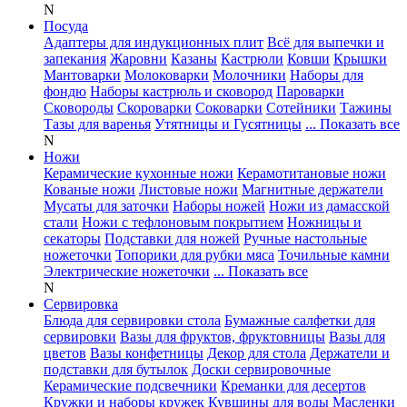
N
Посуда
Адаптеры для индукционных плит
Всё для выпечки и
запекания
Жаровни
Казаны
Кастрюли
Ковши
Крышки
Мантоварки
Молоковарки
Молочники
Наборы для
фондю
Наборы кастрюль и сковород
Пароварки
Сковороды
Скороварки
Соковарки
Сотейники
Тажины
Тазы для варенья
Утятницы и Гусятницы
... Показать все
N
Ножи
Керамические кухонные ножи
Керамотитановые ножи
Кованые ножи
Листовые ножи
Магнитные держатели
Мусаты для заточки
Наборы ножей
Ножи из дамасской
стали
Ножи с тефлоновым покрытием
Ножницы и
секаторы
Подставки для ножей
Ручные настольные
ножеточки
Топорики для рубки мяса
Точильные камни
Электрические ножеточки
... Показать все
N
Сервировка
Блюда для сервировки стола
Бумажные салфетки для
сервировки
Вазы для фруктов, фруктовницы
Вазы для
цветов
Вазы конфетницы
Декор для стола
Держатели и
подставки для бутылок
Доски сервировочные
Керамические подсвечники
Креманки для десертов
Кружки и наборы кружек
Кувшины для воды
Масленки