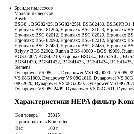
Бренды пылесосов
Модели пылесосов
Bosch
BSG8.., BSG82425, BSG82425N, BSG82480, BSG8PRO1, B
Ergomaxx BSG 81266, Ergomaxx BSG 81623, Ergomaxx BS
Ergomaxx BSG 82012, Ergomaxx BSG 82020, Ergomaxx BS
Ergomaxx BSG 82090, Ergomaxx BSG 82212, Ergomaxx BS
Ergomaxx BSG 82480, Ergomaxx BSG 82485, Ergomaxx BSG 
Relyy'y BGS 32002, Runn'n BGS 40000 - BGS 49999, Run
BGS32002, BGS42210, Ergomax BSG8..., BGS4SILT, BGS4
BGS41430, BGS41432, BGS41433, BGS41434, BGS41435
Siemens
Dynapower VS 08G ..., Dynapower VS 08G0000 - VS 08G
VS 08G1800, Dynapower VS 08G1810, Dynapower VS 08G
08G2020, Dynapower VS 08G2050, Dynapower VS 08G2070
Dynapower VS 08G2499, Dynapower VS 08G2511, Dynapo
Характеристики HEPA фильтр Komf
Код товара
35315
Производитель
Komforter
Вес
100 г