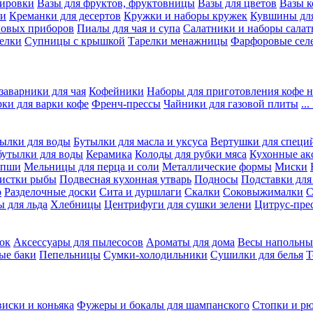
вировки
Вазы для фруктов, фруктовницы
Вазы для цветов
Вазы 
ки
Креманки для десертов
Кружки и наборы кружек
Кувшины дл
ловых приборов
Пиалы для чая и супа
Салатники и наборы салат
елки
Супницы с крышкой
Тарелки менажницы
Фарфоровые сел
заварники для чая
Кофейники
Наборы для приготовления кофе н
рки для варки кофе
Френч-прессы
Чайники для газовой плиты
..
ылки для воды
Бутылки для масла и уксуса
Вертушки для специ
бутылки для воды
Керамика
Колоды для рубки мяса
Кухонные ак
апши
Мельницы для перца и соли
Металлические формы
Миски
чистки рыбы
Подвесная кухонная утварь
Подносы
Подставки для
о
Разделочные доски
Сита и дуршлаги
Скалки
Соковыжималки
С
 для льда
Хлебницы
Центрифуги для сушки зелени
Цитрус-пре
ок
Аксессуары для пылесосов
Ароматы для дома
Весы напольны
ые баки
Пепельницы
Сумки-холодильники
Сушилки для белья
Т
виски и коньяка
Фужеры и бокалы для шампанского
Стопки и р