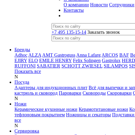
О компании
Новости
Сотрудники
Контакты
+7 495 135-15-14
Заказать звонок
Бренды
Adhoc
ALZA
AMT Gastroguss
Anna Lafarg
ARCOS
BAF
B
EJIRY
ELO
EMILE HENRY
Felix Solingen
Gastrolux
HER
RUFFONI
SABATIER
SCHOTT ZWIESEL
SILAMPOS
SI
Показать все
N
Посуда
Адаптеры для индукционных плит
Всё для выпечки и за
кастрюль и сковород
Пароварки
Сковороды
Скороварки
N
Ножи
Керамические кухонные ножи
Керамотитановые ножи
Ко
тефлоновым покрытием
Ножницы и секаторы
Подставки
все
N
Сервировка