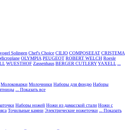
vogel Solingen
Chef's Choice
CILIO
COMPOSEEAT
CRISTEMA
Microplane
OLYMPIA
PEUGEOT
ROBERT WELCH
Roesle
LL
WUESTHOF
Zassenhaus
BERGER CUTLERY
YAXELL
...
Молоковарки
Молочники
Наборы для фондю
Наборы
сятницы
... Показать все
заточки
Наборы ножей
Ножи из дамасской стали
Ножи с
мяса
Точильные камни
Электрические ножеточки
... Показать