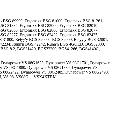
 BSG 89999, Ergomaxx BSG 81000, Ergomaxx BSG 81261,
BSG 81885, Ergomaxx BSG 82000, Ergomaxx BSG 82010,
BSG 82050, Ergomaxx BSG 82060, Ergomaxx BSG 82077,
BSG 82277, Ergomaxx BSG 82422, Ergomaxx BSG 82425,
31800, Relyy'y BGS 32000 - BGS 32009, Relyy'y BGS 32001,
S 42234, Runn'n BGS 42242, Runn'n BGS 4GOLD, BGS32000,
. BSG 8 2, BGS31420, BGS32200, BGS41266, BGS4140G,
, Dynapower VS 08G1623, Dynapower VS 08G1701, Dynapower
er VS 08G1880, Dynapower VS 08G1885, Dynapower VS
S 08G2422, Dynapower VS 08G2485, Dynapower VS 08G2490,
6, VS 08, VS08G..., VSX4XTRM