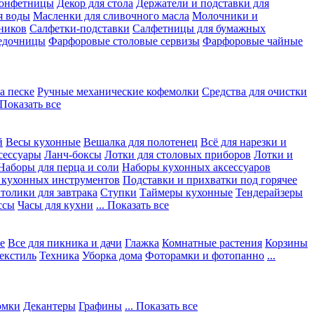
конфетницы
Декор для стола
Держатели и подставки для
я воды
Масленки для сливочного масла
Молочники и
ников
Салфетки-подставки
Салфетницы для бумажных
едочницы
Фарфоровые столовые сервизы
Фарфоровые чайные
а песке
Ручные механические кофемолки
Средства для очистки
. Показать все
й
Весы кухонные
Вешалка для полотенец
Всё для нарезки и
сессуары
Ланч-боксы
Лотки для столовых приборов
Лотки и
Наборы для перца и соли
Наборы кухонных аксессуаров
 кухонных инструментов
Подставки и прихватки под горячее
толики для завтрака
Ступки
Таймеры кухонные
Тендерайзеры
ссы
Часы для кухни
... Показать все
е
Все для пикника и дачи
Глажка
Комнатные растения
Корзины
екстиль
Техника
Уборка дома
Фоторамки и фотопанно
...
юмки
Декантеры
Графины
... Показать все