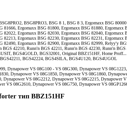
SG8PRO2, BSG8PRO3, BSG 8 1, BSG 8 3, Ergomaxx BSG 80000 -
G 81666, Ergomaxx BSG 81800, Ergomaxx BSG 81880, Ergomaxx 
G 82022, Ergomaxx BSG 82030, Ergomaxx BSG 82040, Ergomaxx 
G 82213, Ergomaxx BSG 82230, Ergomaxx BSG 82231, Ergomaxx 
82490, Ergomaxx BSG 82900, Ergomaxx BSG 82999, Relyy'y BGS 
n'n BGS 42210, Runn'n BGS 42211, Runn'n BGS 42230, Runn'n BG
USIT, BGS4GOLD, BGS32001, Original BBZ151HF, Home Proff..
, BGS42211, BGS42224, BGS4SILA, BGS4U120, BGS4UGOL
9999, Dynapower VS 08G100 - VS 08G300, Dynapower VS 08G1223
1830, Dynapower VS 08G1850, Dynapower VS 08G1860, Dynapow
, Dynapower VS 08G2212, Dynapower VS 08G2215, Dynapower V
wer VS 08G2610, Dynapower VS 08G750, Dynapower VS 08GP126
orter тип BBZ151HF