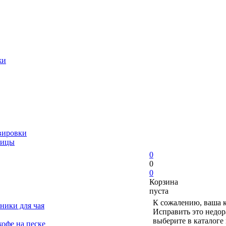
жи
вировки
ницы
0
0
0
Корзина
пуста
К сожалению, ваша к
ники для чая
Исправить это недор
выберите в каталоге
офе на песке