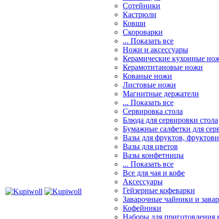
Сотейники
Кастрюли
Ковши
Скороварки
... Показать все
Ножи и аксессуары
Керамические кухонные но
Керамотитановые ножи
Кованые ножи
Листовые ножи
Магнитные держатели
... Показать все
Сервировка стола
Блюда для сервировки стола
Бумажные салфетки для сер
Вазы для фруктов, фруктов
Вазы для цветов
Вазы конфетницы
... Показать все
Все для чая и кофе
Аксессуары
Гейзерные кофеварки
Заварочные чайники и завар
Кофейники
Наборы для приготовления к