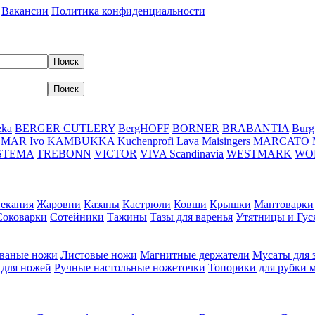
Вакансии
Политика конфиденциальности
eka
BERGER CUTLERY
BergHOFF
BORNER
BRABANTIA
Burg
DMAR
Ivo
KAMBUKKA
Kuchenprofi
Lava
Maisingers
MARCATO
STEMA
TREBONN
VICTOR
VIVA Scandinavia
WESTMARK
WO
пекания
Жаровни
Казаны
Кастрюли
Ковши
Крышки
Мантоварки
Соковарки
Сотейники
Тажины
Тазы для варенья
Утятницы и Гу
ваные ножи
Листовые ножи
Магнитные держатели
Мусаты для 
 для ножей
Ручные настольные ножеточки
Топорики для рубки 