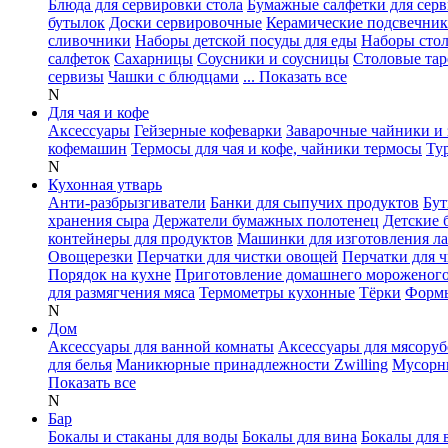
Блюда для сервировки стола
Бумажные салфетки для сер
бутылок
Доски сервировочные
Керамические подсвечни
сливочники
Наборы детской посуды для еды
Наборы сто
салфеток
Сахарницы
Соусники и соусницы
Столовые тар
сервизы
Чашки с блюдцами
... Показать все
N
Для чая и кофе
Аксессуары
Гейзерные кофеварки
Заварочные чайники и 
кофемашин
Термосы для чая и кофе, чайники термосы
Ту
N
Кухонная утварь
Анти-разбрызгиватели
Банки для сыпучих продуктов
Бут
хранения сыра
Держатели бумажных полотенец
Детские 
контейнеры для продуктов
Машинки для изготовления л
Овощерезки
Перчатки для чистки овощей
Перчатки для 
Порядок на кухне
Приготовление домашнего мороженог
для размягчения мяса
Термометры кухонные
Тёрки
Формы
N
Дом
Аксессуары для ванной комнаты
Аксессуары для мясоруб
для белья
Маникюрные принадлежности Zwilling
Мусорн
Показать все
N
Бар
Бокалы и стаканы для воды
Бокалы для вина
Бокалы для 