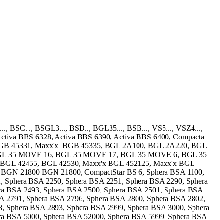
 BSC..., BSGL3..., BSD.., BGL35..., BSB..., VS5..., VSZ4...,
Activa BBS 6328, Activa BBS 6390, Activa BBS 6400, Compacta
 BGB 45331, Maxx'x BGB 45335, BGL 2A100, BGL 2A220, BGL
BGL 35 MOVE 16, BGL 35 MOVE 17, BGL 35 MOVE 6, BGL 35
BGL 42455, BGL 42530, Maxx'x BGL 452125, Maxx'x BGL
GN 21800 BGN 21800, CompactStar BS 6, Sphera BSA 1100,
, Sphera BSA 2250, Sphera BSA 2251, Sphera BSA 2290, Sphera
ra BSA 2493, Sphera BSA 2500, Sphera BSA 2501, Sphera BSA
A 2791, Sphera BSA 2796, Sphera BSA 2800, Sphera BSA 2802,
, Sphera BSA 2893, Sphera BSA 2999, Sphera BSA 3000, Sphera
ra BSA 5000, Sphera BSA 52000, Sphera BSA 5999, Sphera BSA