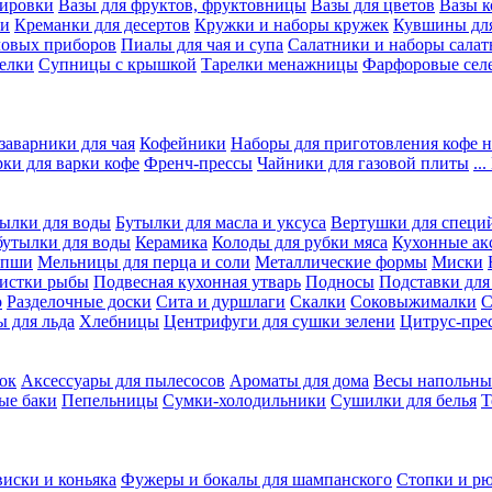
вировки
Вазы для фруктов, фруктовницы
Вазы для цветов
Вазы 
ки
Креманки для десертов
Кружки и наборы кружек
Кувшины дл
ловых приборов
Пиалы для чая и супа
Салатники и наборы салат
елки
Супницы с крышкой
Тарелки менажницы
Фарфоровые сел
заварники для чая
Кофейники
Наборы для приготовления кофе н
рки для варки кофе
Френч-прессы
Чайники для газовой плиты
..
ылки для воды
Бутылки для масла и уксуса
Вертушки для специ
бутылки для воды
Керамика
Колоды для рубки мяса
Кухонные ак
апши
Мельницы для перца и соли
Металлические формы
Миски
чистки рыбы
Подвесная кухонная утварь
Подносы
Подставки для
о
Разделочные доски
Сита и дуршлаги
Скалки
Соковыжималки
С
 для льда
Хлебницы
Центрифуги для сушки зелени
Цитрус-пре
ок
Аксессуары для пылесосов
Ароматы для дома
Весы напольны
ые баки
Пепельницы
Сумки-холодильники
Сушилки для белья
Т
виски и коньяка
Фужеры и бокалы для шампанского
Стопки и р