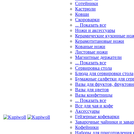
Сотейники
Кастрюли
Ковши
Скороварки
... Показать все
Ножи и аксессуары
Керамические кухонные но
Керамотитановые ножи
Кованые ножи
Листовые ножи
Магнитные держатели
... Показать все
Сервировка стола
Блюда для сервировки стола
Бумажные салфетки для сер
Вазы для фруктов, фруктов
Вазы для цветов
Вазы конфетницы
... Показать все
Все для чая и кофе
Аксессуары
Гейзерные кофеварки
Заварочные чайники и завар
Кофейники
Наборы для приготовления к