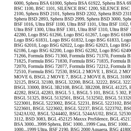
6000, Sphera BSA 61000, Sphera BSA 61922, Sphera BSA 69
BSC 1100, BSC 1101, SILENCE BSC 1200, SILENCE BSC 120
2100, Sphera BSD 2101, Sphera BSD 2202, Sphera BSD 231
Sphera BSD 2893, Sphera BSD 2999, Sphera BSD 3000, Sphe
BSF 1016, Ultra BSF 1100, Ultra BSF 1101, Ultra BSF 1102, 
Ultra BSF 1300, Ultra BSF 1301, Ultra BSF 1310, Ultra BSF
42280, Logo BSG 61266, Logo BSG 61267, Logo BSG 6160
Logo BSG 61831, Logo BSG 61832, Logo BSG 61833, Logo
BSG 62010, Logo BSG 62022, Logo BSG 62023, Logo BSG 
62186, Logo BSG 62200, Logo BSG 62282, Logo BSG 6240
71266, Formula BSG 71360, Formula BSG 71370, Formula 
71825, Formula BSG 71830, Formula BSG 71835, Formula 
72070, Formula BSG 72077, Formula BSG 72212, Formula 
72510, Formula BSG 72530, BSGL 2 MOVE 1, BSGL 2 
MOVE 6, BSGL 2 MOVE 7, BSGL 2 MOVE 8, BSGL 31000, 
32125, BSGL 32180, BSGL 32200, BSGL 32222, BSGL 322
BSGL 33000, BSGL 3B2108, BSGL 3B2208, BSGL 41225, 
42282, BSGL 42283, BSGL 5 1, BSGL 5 101, BSGL 5 302
BSGL 51325, BSGL 5132501, BSGL 5132502, BSGL 513320
5223001, BSGL 5223002, BSGL 52231, BSGL 5223102, BS
5223601, BSGL 5223602, BSGL 52237, BSGL 5223702, B
5242AU02, BSGL 5244402, BSGL 5244AU02, BSGL 52530,
3112, BSD 3083, BGL 452125 Maxxx ProSilence, BGL 452131 
BSA 3000...3999 Sphera, BSC 1000...1999 Casa, BSC 1000...
1000...1999 Ultra, BSF 2190, BSG 2000 Aquaera, BSG 41800