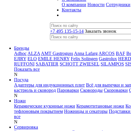
О компании
Новости
Сотрудники
Контакты
+7 495 135-15-14
Заказать звонок
Бренды
Adhoc
ALZA
AMT Gastroguss
Anna Lafarg
ARCOS
BAF
B
EJIRY
ELO
EMILE HENRY
Felix Solingen
Gastrolux
HER
RUFFONI
SABATIER
SCHOTT ZWIESEL
SILAMPOS
SI
Показать все
N
Посуда
Адаптеры для индукционных плит
Всё для выпечки и за
кастрюль и сковород
Пароварки
Сковороды
Скороварки
N
Ножи
Керамические кухонные ножи
Керамотитановые ножи
Ко
тефлоновым покрытием
Ножницы и секаторы
Подставки
все
N
Сервировка