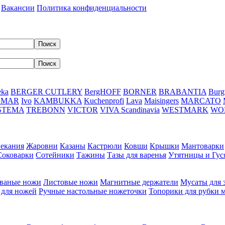
Вакансии
Политика конфиденциальности
eka
BERGER CUTLERY
BergHOFF
BORNER
BRABANTIA
Burg
DMAR
Ivo
KAMBUKKA
Kuchenprofi
Lava
Maisingers
MARCATO
STEMA
TREBONN
VICTOR
VIVA Scandinavia
WESTMARK
WO
пекания
Жаровни
Казаны
Кастрюли
Ковши
Крышки
Мантоварки
Соковарки
Сотейники
Тажины
Тазы для варенья
Утятницы и Гу
ваные ножи
Листовые ножи
Магнитные держатели
Мусаты для 
 для ножей
Ручные настольные ножеточки
Топорики для рубки 