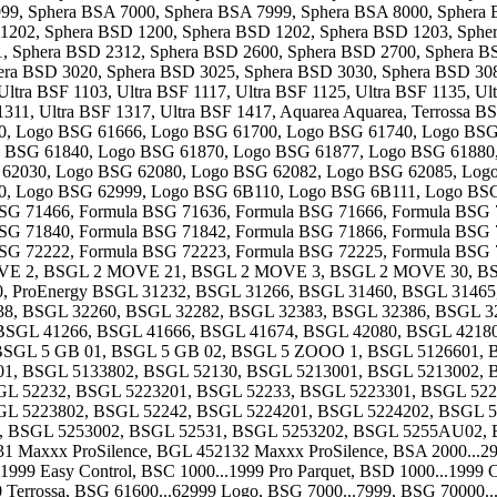
99, Sphera BSA 7000, Sphera BSA 7999, Sphera BSA 8000, Sphera
2, Sphera BSD 1200, Sphera BSD 1202, Sphera BSD 1203, Spher
1, Sphera BSD 2312, Sphera BSD 2600, Sphera BSD 2700, Sphera B
ra BSD 3020, Sphera BSD 3025, Sphera BSD 3030, Sphera BSD 3081
Ultra BSF 1103, Ultra BSF 1117, Ultra BSF 1125, Ultra BSF 1135, Ul
 1311, Ultra BSF 1317, Ultra BSF 1417, Aquarea Aquarea, Terrossa 
0, Logo BSG 61666, Logo BSG 61700, Logo BSG 61740, Logo BSG
 BSG 61840, Logo BSG 61870, Logo BSG 61877, Logo BSG 61880
62030, Logo BSG 62080, Logo BSG 62082, Logo BSG 62085, Log
0, Logo BSG 62999, Logo BSG 6B110, Logo BSG 6B111, Logo BS
BSG 71466, Formula BSG 71636, Formula BSG 71666, Formula BSG
BSG 71840, Formula BSG 71842, Formula BSG 71866, Formula BSG
BSG 72222, Formula BSG 72223, Formula BSG 72225, Formula BSG
MOVE 2, BSGL 2 MOVE 21, BSGL 2 MOVE 3, BSGL 2 MOVE 30, 
ProEnergy BSGL 31232, BSGL 31266, BSGL 31460, BSGL 31465,
38, BSGL 32260, BSGL 32282, BSGL 32383, BSGL 32386, BSGL 3
BSGL 41266, BSGL 41666, BSGL 41674, BSGL 42080, BSGL 42180
, BSGL 5 GB 01, BSGL 5 GB 02, BSGL 5 ZOOO 1, BSGL 5126601, 
1, BSGL 5133802, BSGL 52130, BSGL 5213001, BSGL 5213002, 
GL 52232, BSGL 5223201, BSGL 52233, BSGL 5223301, BSGL 52
SGL 5223802, BSGL 52242, BSGL 5224201, BSGL 5224202, BSGL 
 BSGL 5253002, BSGL 52531, BSGL 5253202, BSGL 5255AU02, 
Maxxx ProSilence, BGL 452132 Maxxx ProSilence, BSA 2000...2999 
1999 Easy Control, BSC 1000...1999 Pro Parquet, BSD 1000...1999 
 Terrossa, BSG 61600...62999 Logo, BSG 7000...7999, BSG 70000..