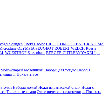
vogel Solingen
Chef's Choice
CILIO
COMPOSEEAT
CRISTEMA
Microplane
OLYMPIA
PEUGEOT
ROBERT WELCH
Roesle
LL
WUESTHOF
Zassenhaus
BERGER CUTLERY
YAXELL
...
Молоковарки
Молочники
Наборы для фондю
Наборы
сятницы
... Показать все
заточки
Наборы ножей
Ножи из дамасской стали
Ножи с
мяса
Точильные камни
Электрические ножеточки
... Показать