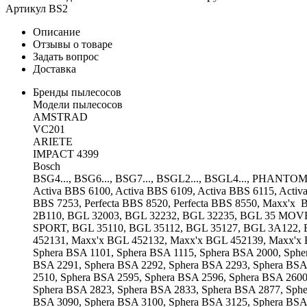
Артикул
BS2
Описание
Отзывы о товаре
Задать вопрос
Доставка
Бренды пылесосов
Модели пылесосов
AMSTRAD
VC201
ARIETE
IMPACT 4399
Bosch
BSG4..., BSG6..., BSG7..., BSGL2..., BSGL4..., PHANTOM, SI
Activa BBS 6100, Activa BBS 6109, Activa BBS 6115, Activ
BBS 7253, Perfecta BBS 8520, Perfecta BBS 8550, Maxx
2B110, BGL 32003, BGL 32232, BGL 32235, BGL 35 MO
SPORT, BGL 35110, BGL 35112, BGL 35127, BGL 3A122, 
452131, Maxx'x BGL 452132, Maxx'x BGL 452139, Maxx'
Sphera BSA 1101, Sphera BSA 1115, Sphera BSA 2000, Sphe
BSA 2291, Sphera BSA 2292, Sphera BSA 2293, Sphera BSA
2510, Sphera BSA 2595, Sphera BSA 2596, Sphera BSA 2600
Sphera BSA 2823, Sphera BSA 2833, Sphera BSA 2877, Sphe
BSA 3090, Sphera BSA 3100, Sphera BSA 3125, Sphera BSA