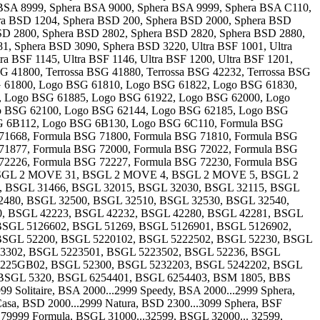
 BSA 8999, Sphera BSA 9000, Sphera BSA 9999, Sphera BSA C110,
a BSD 1204, Sphera BSD 200, Sphera BSD 2000, Sphera BSD
SD 2800, Sphera BSD 2802, Sphera BSD 2820, Sphera BSD 2880,
, Sphera BSD 3090, Sphera BSD 3220, Ultra BSF 1001, Ultra
tra BSF 1145, Ultra BSF 1146, Ultra BSF 1200, Ultra BSF 1201,
BSG 41800, Terrossa BSG 41880, Terrossa BSG 42232, Terrossa BSG
 61800, Logo BSG 61810, Logo BSG 61822, Logo BSG 61830,
, Logo BSG 61885, Logo BSG 61922, Logo BSG 62000, Logo
o BSG 62100, Logo BSG 62144, Logo BSG 62185, Logo BSG
G 6B112, Logo BSG 6B130, Logo BSG 6C110, Formula BSG
 71668, Formula BSG 71800, Formula BSG 71810, Formula BSG
 71877, Formula BSG 72000, Formula BSG 72022, Formula BSG
 72226, Formula BSG 72227, Formula BSG 72230, Formula BSG
BSGL 2 MOVE 31, BSGL 2 MOVE 4, BSGL 2 MOVE 5, BSGL 2
 BSGL 31466, BSGL 32015, BSGL 32030, BSGL 32115, BSGL
2480, BSGL 32500, BSGL 32510, BSGL 32530, BSGL 32540,
, BSGL 42223, BSGL 42232, BSGL 42280, BSGL 42281, BSGL
BSGL 5126602, BSGL 51269, BSGL 5126901, BSGL 5126902,
BSGL 52200, BSGL 5220102, BSGL 5222502, BSGL 52230, BSGL
23302, BSGL 5223501, BSGL 5223502, BSGL 52236, BSGL
5225GB02, BSGL 52300, BSGL 5232203, BSGL 5242202, BSGL
BSGL 5320, BSGL 6254401, BSGL 6254403, BSM 1805, BBS
Solitaire, BSA 2000...2999 Speedy, BSA 2000...2999 Sphera,
Casa, BSD 2000...2999 Natura, BSD 2300...3099 Sphera, BSF
.79999 Formula, BSGL 31000...32599, BSGL 32000... 32599,