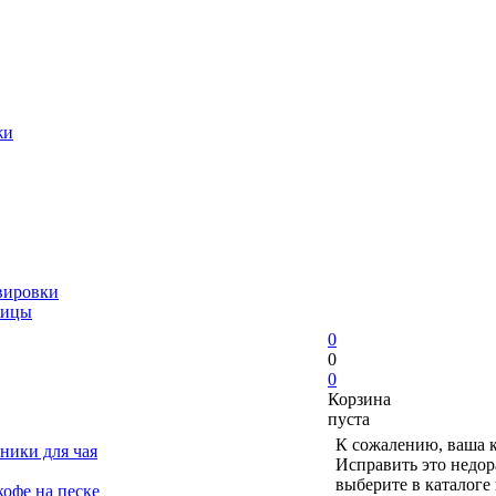
жи
вировки
ницы
0
0
0
Корзина
пуста
К сожалению, ваша к
ники для чая
Исправить это недор
выберите в каталоге
офе на песке