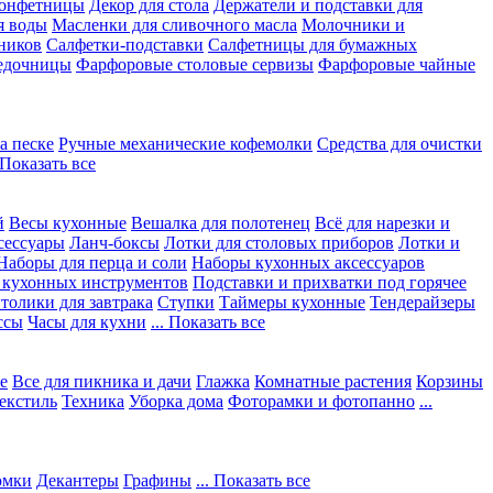
конфетницы
Декор для стола
Держатели и подставки для
я воды
Масленки для сливочного масла
Молочники и
ников
Салфетки-подставки
Салфетницы для бумажных
едочницы
Фарфоровые столовые сервизы
Фарфоровые чайные
а песке
Ручные механические кофемолки
Средства для очистки
. Показать все
й
Весы кухонные
Вешалка для полотенец
Всё для нарезки и
сессуары
Ланч-боксы
Лотки для столовых приборов
Лотки и
Наборы для перца и соли
Наборы кухонных аксессуаров
 кухонных инструментов
Подставки и прихватки под горячее
толики для завтрака
Ступки
Таймеры кухонные
Тендерайзеры
ссы
Часы для кухни
... Показать все
е
Все для пикника и дачи
Глажка
Комнатные растения
Корзины
екстиль
Техника
Уборка дома
Фоторамки и фотопанно
...
юмки
Декантеры
Графины
... Показать все