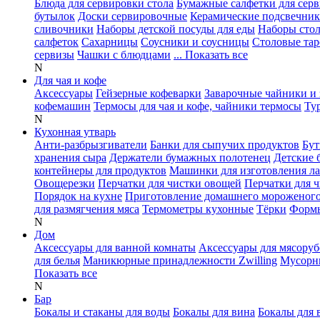
Блюда для сервировки стола
Бумажные салфетки для сер
бутылок
Доски сервировочные
Керамические подсвечни
сливочники
Наборы детской посуды для еды
Наборы сто
салфеток
Сахарницы
Соусники и соусницы
Столовые тар
сервизы
Чашки с блюдцами
... Показать все
N
Для чая и кофе
Аксессуары
Гейзерные кофеварки
Заварочные чайники и 
кофемашин
Термосы для чая и кофе, чайники термосы
Ту
N
Кухонная утварь
Анти-разбрызгиватели
Банки для сыпучих продуктов
Бут
хранения сыра
Держатели бумажных полотенец
Детские 
контейнеры для продуктов
Машинки для изготовления л
Овощерезки
Перчатки для чистки овощей
Перчатки для 
Порядок на кухне
Приготовление домашнего мороженог
для размягчения мяса
Термометры кухонные
Тёрки
Формы
N
Дом
Аксессуары для ванной комнаты
Аксессуары для мясоруб
для белья
Маникюрные принадлежности Zwilling
Мусорн
Показать все
N
Бар
Бокалы и стаканы для воды
Бокалы для вина
Бокалы для 