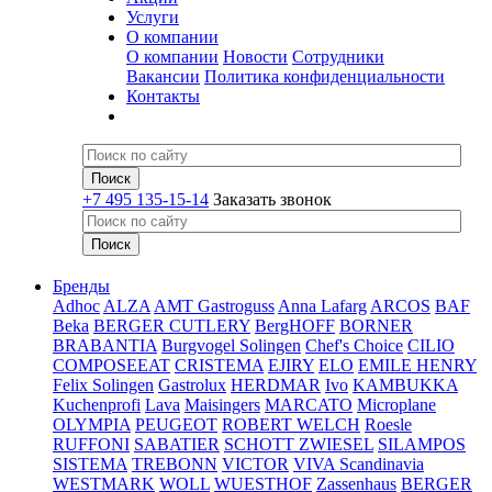
Услуги
О компании
О компании
Новости
Сотрудники
Вакансии
Политика конфиденциальности
Контакты
+7 495 135-15-14
Заказать звонок
Бренды
Adhoc
ALZA
AMT Gastroguss
Anna Lafarg
ARCOS
BAF
Beka
BERGER CUTLERY
BergHOFF
BORNER
BRABANTIA
Burgvogel Solingen
Chef's Choice
CILIO
COMPOSEEAT
CRISTEMA
EJIRY
ELO
EMILE HENRY
Felix Solingen
Gastrolux
HERDMAR
Ivo
KAMBUKKA
Kuchenprofi
Lava
Maisingers
MARCATO
Microplane
OLYMPIA
PEUGEOT
ROBERT WELCH
Roesle
RUFFONI
SABATIER
SCHOTT ZWIESEL
SILAMPOS
SISTEMA
TREBONN
VICTOR
VIVA Scandinavia
WESTMARK
WOLL
WUESTHOF
Zassenhaus
BERGER