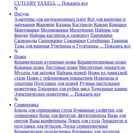
CUTLERY
YAXELL
... Показать все
N
Посуда
Адаптеры для индукционных плит
Всё для выпечки и
запекания
Жаровни
Казаны
Кастрюли
Ковши
Крышки
Мантоварки
Молоковарки
Молочники
Наборы для
фондю
Наборы кастрюль и сковород
Пароварки
Сковороды
Скороварки
Соковарки
Сотейники
Тажины
Тазы для варенья
Утятницы и Гусятницы
... Показать все
N
Ножи
Керамические кухонные ножи
Керамотитановые ножи
Кованые ножи
Листовые ножи
Магнитные держатели
Мусаты для заточки
Наборы ножей
Ножи из дамасской
стали
Ножи с тефлоновым покрытием
Ножницы и
секаторы
Подставки для ножей
Ручные настольные
ножеточки
Топорики для рубки мяса
Точильные камни
Электрические ножеточки
... Показать все
N
Сервировка
Блюда для сервировки стола
Бумажные салфетки для
сервировки
Вазы для фруктов, фруктовницы
Вазы для
цветов
Вазы конфетницы
Декор для стола
Держатели и
подставки для бутылок
Доски сервировочные
Керамические подсвечники
Креманки для десертов