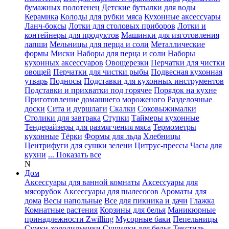
бумажных полотенец
Детские бутылки для воды
Керамика
Колоды для рубки мяса
Кухонные аксессуары
Ланч-боксы
Лотки для столовых приборов
Лотки и
контейнеры для продуктов
Машинки для изготовления
лапши
Мельницы для перца и соли
Металлические
формы
Миски
Наборы для перца и соли
Наборы
кухонных аксессуаров
Овощерезки
Перчатки для чистки
овощей
Перчатки для чистки рыбы
Подвесная кухонная
утварь
Подносы
Подставки для кухонных инструментов
Подставки и прихватки под горячее
Порядок на кухне
Приготовление домашнего мороженого
Разделочные
доски
Сита и дуршлаги
Скалки
Соковыжималки
Столики для завтрака
Ступки
Таймеры кухонные
Тендерайзеры для размягчения мяса
Термометры
кухонные
Тёрки
Формы для льда
Хлебницы
Центрифуги для сушки зелени
Цитрус-прессы
Часы для
кухни
... Показать все
N
Дом
Аксессуары для ванной комнаты
Аксессуары для
мясорубок
Аксессуары для пылесосов
Ароматы для
дома
Весы напольные
Все для пикника и дачи
Глажка
Комнатные растения
Корзины для белья
Маникюрные
принадлежности Zwilling
Мусорные баки
Пепельницы
Сумки-холодильники
Сушилки для белья
Текстиль