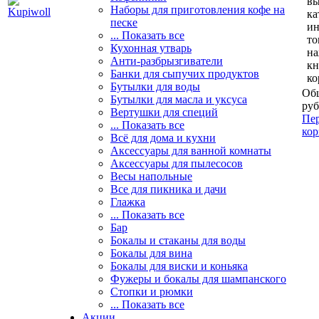
вы
Наборы для приготовления кофе на
ка
песке
и
... Показать все
то
Кухонная утварь
н
Анти-разбрызгиватели
кн
Банки для сыпучих продуктов
ко
Бутылки для воды
Общ
Бутылки для масла и уксуса
руб
Вертушки для специй
Пер
... Показать все
кор
Всё для дома и кухни
Аксессуары для ванной комнаты
Аксессуары для пылесосов
Весы напольные
Все для пикника и дачи
Глажка
... Показать все
Бар
Бокалы и стаканы для воды
Бокалы для вина
Бокалы для виски и коньяка
Фужеры и бокалы для шампанского
Стопки и рюмки
... Показать все
Акции