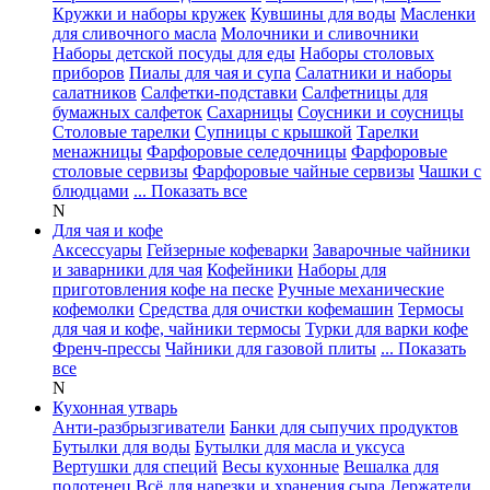
Кружки и наборы кружек
Кувшины для воды
Масленки
для сливочного масла
Молочники и сливочники
Наборы детской посуды для еды
Наборы столовых
приборов
Пиалы для чая и супа
Салатники и наборы
салатников
Салфетки-подставки
Салфетницы для
бумажных салфеток
Сахарницы
Соусники и соусницы
Столовые тарелки
Супницы с крышкой
Тарелки
менажницы
Фарфоровые селедочницы
Фарфоровые
столовые сервизы
Фарфоровые чайные сервизы
Чашки с
блюдцами
... Показать все
N
Для чая и кофе
Аксессуары
Гейзерные кофеварки
Заварочные чайники
и заварники для чая
Кофейники
Наборы для
приготовления кофе на песке
Ручные механические
кофемолки
Средства для очистки кофемашин
Термосы
для чая и кофе, чайники термосы
Турки для варки кофе
Френч-прессы
Чайники для газовой плиты
... Показать
все
N
Кухонная утварь
Анти-разбрызгиватели
Банки для сыпучих продуктов
Бутылки для воды
Бутылки для масла и уксуса
Вертушки для специй
Весы кухонные
Вешалка для
полотенец
Всё для нарезки и хранения сыра
Держатели