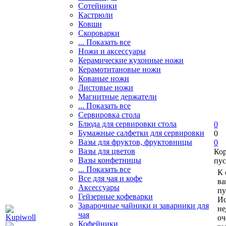
Сотейники
Кастрюли
Ковши
Скороварки
... Показать все
Ножи и аксессуары
Керамические кухонные ножи
Керамотитановые ножи
Кованые ножи
Листовые ножи
Магнитные держатели
... Показать все
Сервировка стола
Блюда для сервировки стола
0
Бумажные салфетки для сервировки
0
Вазы для фруктов, фруктовницы
0
Вазы для цветов
Ко
Вазы конфетницы
пус
... Показать все
К 
Все для чая и кофе
ва
Аксессуары
пу
Гейзерные кофеварки
Ис
Заварочные чайники и заварники для
не
чая
оч
Кофейники