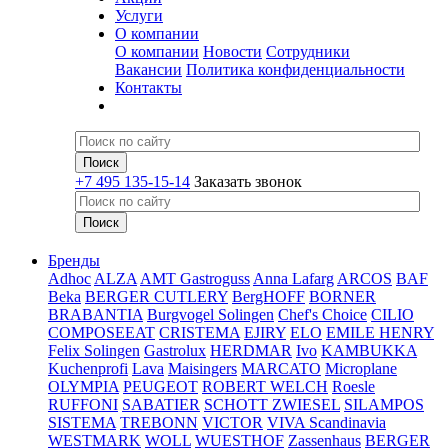
Услуги
О компании
О компании
Новости
Сотрудники
Вакансии
Политика конфиденциальности
Контакты
+7 495 135-15-14
Заказать звонок
Бренды
Adhoc
ALZA
AMT Gastroguss
Anna Lafarg
ARCOS
BAF
Beka
BERGER CUTLERY
BergHOFF
BORNER
BRABANTIA
Burgvogel Solingen
Chef's Choice
CILIO
COMPOSEEAT
CRISTEMA
EJIRY
ELO
EMILE HENRY
Felix Solingen
Gastrolux
HERDMAR
Ivo
KAMBUKKA
Kuchenprofi
Lava
Maisingers
MARCATO
Microplane
OLYMPIA
PEUGEOT
ROBERT WELCH
Roesle
RUFFONI
SABATIER
SCHOTT ZWIESEL
SILAMPOS
SISTEMA
TREBONN
VICTOR
VIVA Scandinavia
WESTMARK
WOLL
WUESTHOF
Zassenhaus
BERGER