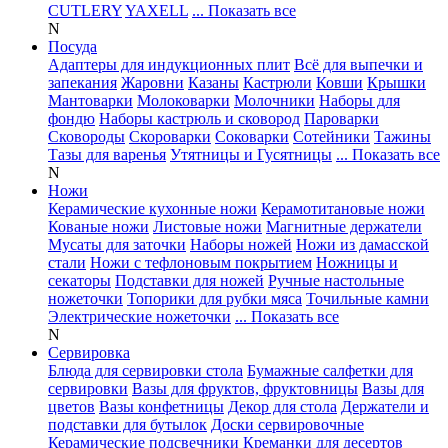
CUTLERY
YAXELL
... Показать все
N
Посуда
Адаптеры для индукционных плит
Всё для выпечки и
запекания
Жаровни
Казаны
Кастрюли
Ковши
Крышки
Мантоварки
Молоковарки
Молочники
Наборы для
фондю
Наборы кастрюль и сковород
Пароварки
Сковороды
Скороварки
Соковарки
Сотейники
Тажины
Тазы для варенья
Утятницы и Гусятницы
... Показать все
N
Ножи
Керамические кухонные ножи
Керамотитановые ножи
Кованые ножи
Листовые ножи
Магнитные держатели
Мусаты для заточки
Наборы ножей
Ножи из дамасской
стали
Ножи с тефлоновым покрытием
Ножницы и
секаторы
Подставки для ножей
Ручные настольные
ножеточки
Топорики для рубки мяса
Точильные камни
Электрические ножеточки
... Показать все
N
Сервировка
Блюда для сервировки стола
Бумажные салфетки для
сервировки
Вазы для фруктов, фруктовницы
Вазы для
цветов
Вазы конфетницы
Декор для стола
Держатели и
подставки для бутылок
Доски сервировочные
Керамические подсвечники
Креманки для десертов