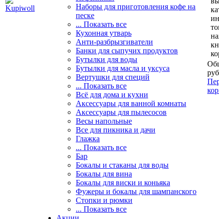
вы
Наборы для приготовления кофе на
ка
песке
и
... Показать все
то
Кухонная утварь
н
Анти-разбрызгиватели
кн
Банки для сыпучих продуктов
ко
Бутылки для воды
Общ
Бутылки для масла и уксуса
руб
Вертушки для специй
Пер
... Показать все
кор
Всё для дома и кухни
Аксессуары для ванной комнаты
Аксессуары для пылесосов
Весы напольные
Все для пикника и дачи
Глажка
... Показать все
Бар
Бокалы и стаканы для воды
Бокалы для вина
Бокалы для виски и коньяка
Фужеры и бокалы для шампанского
Стопки и рюмки
... Показать все
Акции