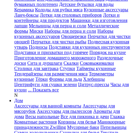
бумажных полотенец
Детские бутылки для воды
Керамика
Колоды для рубки мяса
Кухонные аксессуары
Ланч-боксы
Лотки для столовых приборов
Лотки и
контейнеры для продуктов
Машинки для изготовления
лапши
Мельницы для перца и соли
Металлические
формы
Миски
Наборы для перца и соли
Наборы
кухонных аксессуаров
Овощерезки
Перчатки для чистки
овощей
Перчатки для чистки рыбы
Подвесная кухонная
утварь
Подносы
Подставки для кухонных инструментов
Подставки и прихватки под горячее
Порядок на кухне
Приготовление домашнего мороженого
Разделочные
доски
Сита и дуршлаги
Скалки
Соковыжималки
Столики для завтрака
Ступки
Таймеры кухонные
Тендерайзеры для размягчения мяса
Термометры
кухонные
Тёрки
Формы для льда
Хлебницы
Центрифуги для сушки зелени
Цитрус-прессы
Часы для
кухни
... Показать все
N
Дом
Аксессуары для ванной комнаты
Аксессуары для
мясорубок
Аксессуары для пылесосов
Ароматы для
дома
Весы напольные
Все для пикника и дачи
Глажка
Комнатные растения
Корзины для белья
Маникюрные
принадлежности Zwilling
Мусорные баки
Пепельницы
Сумки-холодильники
Сушилки для белья
Текстиль