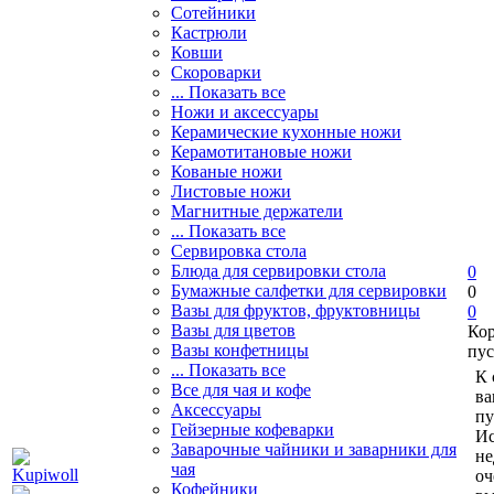
Сотейники
Кастрюли
Ковши
Скороварки
... Показать все
Ножи и аксессуары
Керамические кухонные ножи
Керамотитановые ножи
Кованые ножи
Листовые ножи
Магнитные держатели
... Показать все
Сервировка стола
Блюда для сервировки стола
0
Бумажные салфетки для сервировки
0
Вазы для фруктов, фруктовницы
0
Вазы для цветов
Ко
Вазы конфетницы
пус
... Показать все
К 
Все для чая и кофе
ва
Аксессуары
пу
Гейзерные кофеварки
Ис
Заварочные чайники и заварники для
не
чая
оч
Кофейники