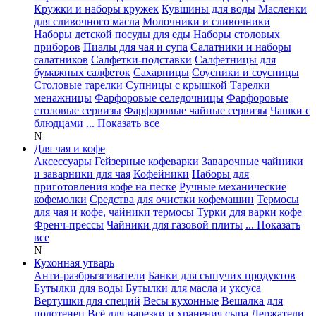
Кружки и наборы кружек
Кувшины для воды
Масленки
для сливочного масла
Молочники и сливочники
Наборы детской посуды для еды
Наборы столовых
приборов
Пиалы для чая и супа
Салатники и наборы
салатников
Салфетки-подставки
Салфетницы для
бумажных салфеток
Сахарницы
Соусники и соусницы
Столовые тарелки
Супницы с крышкой
Тарелки
менажницы
Фарфоровые селедочницы
Фарфоровые
столовые сервизы
Фарфоровые чайные сервизы
Чашки с
блюдцами
... Показать все
N
Для чая и кофе
Аксессуары
Гейзерные кофеварки
Заварочные чайники
и заварники для чая
Кофейники
Наборы для
приготовления кофе на песке
Ручные механические
кофемолки
Средства для очистки кофемашин
Термосы
для чая и кофе, чайники термосы
Турки для варки кофе
Френч-прессы
Чайники для газовой плиты
... Показать
все
N
Кухонная утварь
Анти-разбрызгиватели
Банки для сыпучих продуктов
Бутылки для воды
Бутылки для масла и уксуса
Вертушки для специй
Весы кухонные
Вешалка для
полотенец
Всё для нарезки и хранения сыра
Держатели