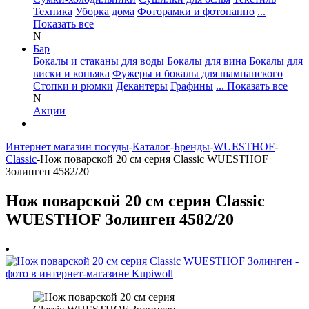
Техника
Уборка дома
Фоторамки и фотопанно
...
Показать все
N
Бар
Бокалы и стаканы для воды
Бокалы для вина
Бокалы для
виски и коньяка
Фужеры и бокалы для шампанского
Стопки и рюмки
Декантеры
Графины
... Показать все
N
Акции
Интернет магазин посуды
-
Каталог
-
Бренды
-
WUESTHOF
-
Classic
-
Нож поварской 20 см серия Classic WUESTHOF
Золинген 4582/20
Нож поварской 20 см серия Classic
WUESTHOF Золинген 4582/20