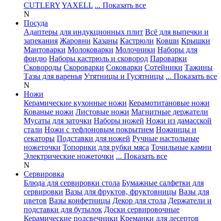
CUTLERY
YAXELL
... Показать все
N
Посуда
Адаптеры для индукционных плит
Всё для выпечки и
запекания
Жаровни
Казаны
Кастрюли
Ковши
Крышки
Мантоварки
Молоковарки
Молочники
Наборы для
фондю
Наборы кастрюль и сковород
Пароварки
Сковороды
Скороварки
Соковарки
Сотейники
Тажины
Тазы для варенья
Утятницы и Гусятницы
... Показать все
N
Ножи
Керамические кухонные ножи
Керамотитановые ножи
Кованые ножи
Листовые ножи
Магнитные держатели
Мусаты для заточки
Наборы ножей
Ножи из дамасской
стали
Ножи с тефлоновым покрытием
Ножницы и
секаторы
Подставки для ножей
Ручные настольные
ножеточки
Топорики для рубки мяса
Точильные камни
Электрические ножеточки
... Показать все
N
Сервировка
Блюда для сервировки стола
Бумажные салфетки для
сервировки
Вазы для фруктов, фруктовницы
Вазы для
цветов
Вазы конфетницы
Декор для стола
Держатели и
подставки для бутылок
Доски сервировочные
Керамические подсвечники
Креманки для десертов