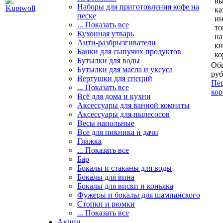
вы
Наборы для приготовления кофе на
ка
песке
и
... Показать все
то
Кухонная утварь
н
Анти-разбрызгиватели
кн
Банки для сыпучих продуктов
ко
Бутылки для воды
Общ
Бутылки для масла и уксуса
руб
Вертушки для специй
Пер
... Показать все
кор
Всё для дома и кухни
Аксессуары для ванной комнаты
Аксессуары для пылесосов
Весы напольные
Все для пикника и дачи
Глажка
... Показать все
Бар
Бокалы и стаканы для воды
Бокалы для вина
Бокалы для виски и коньяка
Фужеры и бокалы для шампанского
Стопки и рюмки
... Показать все
Акции