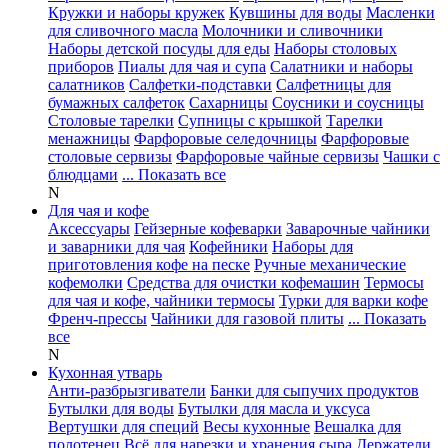
Кружки и наборы кружек
Кувшины для воды
Масленки
для сливочного масла
Молочники и сливочники
Наборы детской посуды для еды
Наборы столовых
приборов
Пиалы для чая и супа
Салатники и наборы
салатников
Салфетки-подставки
Салфетницы для
бумажных салфеток
Сахарницы
Соусники и соусницы
Столовые тарелки
Супницы с крышкой
Тарелки
менажницы
Фарфоровые селедочницы
Фарфоровые
столовые сервизы
Фарфоровые чайные сервизы
Чашки с
блюдцами
... Показать все
N
Для чая и кофе
Аксессуары
Гейзерные кофеварки
Заварочные чайники
и заварники для чая
Кофейники
Наборы для
приготовления кофе на песке
Ручные механические
кофемолки
Средства для очистки кофемашин
Термосы
для чая и кофе, чайники термосы
Турки для варки кофе
Френч-прессы
Чайники для газовой плиты
... Показать
все
N
Кухонная утварь
Анти-разбрызгиватели
Банки для сыпучих продуктов
Бутылки для воды
Бутылки для масла и уксуса
Вертушки для специй
Весы кухонные
Вешалка для
полотенец
Всё для нарезки и хранения сыра
Держатели