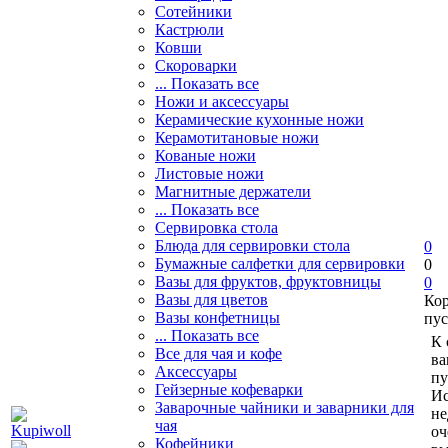
Сотейники
Кастрюли
Ковши
Скороварки
... Показать все
Ножи и аксессуары
Керамические кухонные ножи
Керамотитановые ножи
Кованые ножи
Листовые ножи
Магнитные держатели
... Показать все
Сервировка стола
Блюда для сервировки стола
0
Бумажные салфетки для сервировки
0
Вазы для фруктов, фруктовницы
0
Вазы для цветов
Ко
Вазы конфетницы
пус
... Показать все
К 
Все для чая и кофе
ва
Аксессуары
пу
Гейзерные кофеварки
Ис
Заварочные чайники и заварники для
не
чая
оч
Кофейники