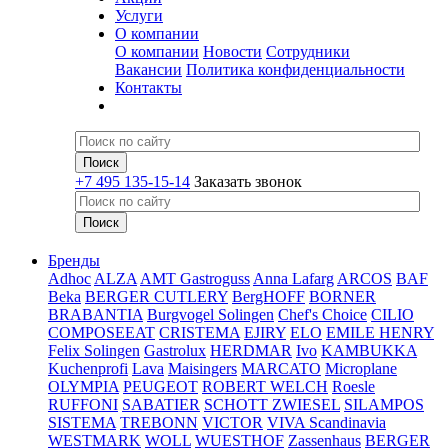
Услуги
О компании
О компании
Новости
Сотрудники
Вакансии
Политика конфиденциальности
Контакты
+7 495 135-15-14
Заказать звонок
Бренды
Adhoc
ALZA
AMT Gastroguss
Anna Lafarg
ARCOS
BAF
Beka
BERGER CUTLERY
BergHOFF
BORNER
BRABANTIA
Burgvogel Solingen
Chef's Choice
CILIO
COMPOSEEAT
CRISTEMA
EJIRY
ELO
EMILE HENRY
Felix Solingen
Gastrolux
HERDMAR
Ivo
KAMBUKKA
Kuchenprofi
Lava
Maisingers
MARCATO
Microplane
OLYMPIA
PEUGEOT
ROBERT WELCH
Roesle
RUFFONI
SABATIER
SCHOTT ZWIESEL
SILAMPOS
SISTEMA
TREBONN
VICTOR
VIVA Scandinavia
WESTMARK
WOLL
WUESTHOF
Zassenhaus
BERGER