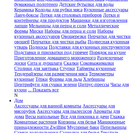
бумажных полотенец
Детские бутылки для воды
Керамика
Колоды для рубки мяса
Кухонные аксессуары
Ланч-боксы
Лотки для столовых приборов
Лотки и
контейнеры для продуктов
Машинки для изготовления
лапши
Мельницы для перца и соли
Металлические
формы
Миски
Наборы для перца и соли
Наборы
кухонных аксессуаров
Овощерезки
Перчатки для чистки
овощей
Перчатки для чистки рыбы
Подвесная кухонная
утварь
Подносы
Подставки для кухонных инструментов
Подставки и прихватки под горячее
Порядок на кухне
Приготовление домашнего мороженого
Разделочные
доски
Сита и дуршлаги
Скалки
Соковыжималки
Столики для завтрака
Ступки
Таймеры кухонные
Тендерайзеры для размягчения мяса
Термометры
кухонные
Тёрки
Формы для льда
Хлебницы
Центрифуги для сушки зелени
Цитрус-прессы
Часы для
кухни
... Показать все
N
Дом
Аксессуары для ванной комнаты
Аксессуары для
мясорубок
Аксессуары для пылесосов
Ароматы для
дома
Весы напольные
Все для пикника и дачи
Глажка
Комнатные растения
Корзины для белья
Маникюрные
принадлежности Zwilling
Мусорные баки
Пепельницы
Сумки-холодильники
Сушилки для белья
Текстиль