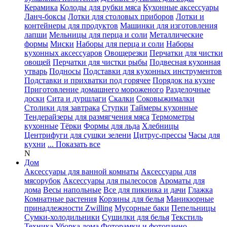
Керамика
Колоды для рубки мяса
Кухонные аксессуары
Ланч-боксы
Лотки для столовых приборов
Лотки и
контейнеры для продуктов
Машинки для изготовления
лапши
Мельницы для перца и соли
Металлические
формы
Миски
Наборы для перца и соли
Наборы
кухонных аксессуаров
Овощерезки
Перчатки для чистки
овощей
Перчатки для чистки рыбы
Подвесная кухонная
утварь
Подносы
Подставки для кухонных инструментов
Подставки и прихватки под горячее
Порядок на кухне
Приготовление домашнего мороженого
Разделочные
доски
Сита и дуршлаги
Скалки
Соковыжималки
Столики для завтрака
Ступки
Таймеры кухонные
Тендерайзеры для размягчения мяса
Термометры
кухонные
Тёрки
Формы для льда
Хлебницы
Центрифуги для сушки зелени
Цитрус-прессы
Часы для
кухни
... Показать все
N
Дом
Аксессуары для ванной комнаты
Аксессуары для
мясорубок
Аксессуары для пылесосов
Ароматы для
дома
Весы напольные
Все для пикника и дачи
Глажка
Комнатные растения
Корзины для белья
Маникюрные
принадлежности Zwilling
Мусорные баки
Пепельницы
Сумки-холодильники
Сушилки для белья
Текстиль
Техника
Уборка дома
Фоторамки и фотопанно
...