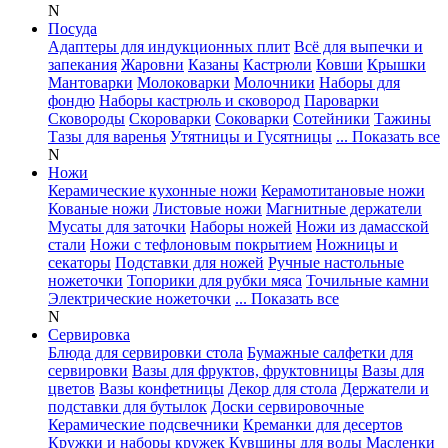
N
Посуда
Адаптеры для индукционных плит
Всё для выпечки и
запекания
Жаровни
Казаны
Кастрюли
Ковши
Крышки
Мантоварки
Молоковарки
Молочники
Наборы для
фондю
Наборы кастрюль и сковород
Пароварки
Сковороды
Скороварки
Соковарки
Сотейники
Тажины
Тазы для варенья
Утятницы и Гусятницы
... Показать все
N
Ножи
Керамические кухонные ножи
Керамотитановые ножи
Кованые ножи
Листовые ножи
Магнитные держатели
Мусаты для заточки
Наборы ножей
Ножи из дамасской
стали
Ножи с тефлоновым покрытием
Ножницы и
секаторы
Подставки для ножей
Ручные настольные
ножеточки
Топорики для рубки мяса
Точильные камни
Электрические ножеточки
... Показать все
N
Сервировка
Блюда для сервировки стола
Бумажные салфетки для
сервировки
Вазы для фруктов, фруктовницы
Вазы для
цветов
Вазы конфетницы
Декор для стола
Держатели и
подставки для бутылок
Доски сервировочные
Керамические подсвечники
Креманки для десертов
Кружки и наборы кружек
Кувшины для воды
Масленки