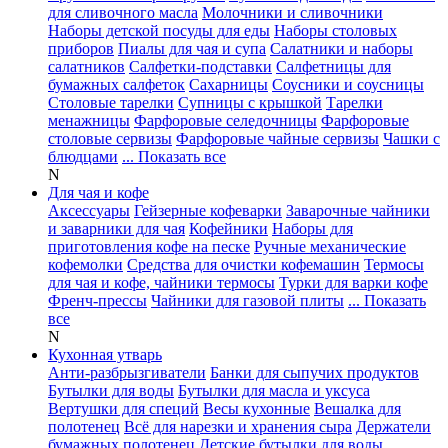
для сливочного масла
Молочники и сливочники
Наборы детской посуды для еды
Наборы столовых
приборов
Пиалы для чая и супа
Салатники и наборы
салатников
Салфетки-подставки
Салфетницы для
бумажных салфеток
Сахарницы
Соусники и соусницы
Столовые тарелки
Супницы с крышкой
Тарелки
менажницы
Фарфоровые селедочницы
Фарфоровые
столовые сервизы
Фарфоровые чайные сервизы
Чашки с
блюдцами
... Показать все
N
Для чая и кофе
Аксессуары
Гейзерные кофеварки
Заварочные чайники
и заварники для чая
Кофейники
Наборы для
приготовления кофе на песке
Ручные механические
кофемолки
Средства для очистки кофемашин
Термосы
для чая и кофе, чайники термосы
Турки для варки кофе
Френч-прессы
Чайники для газовой плиты
... Показать
все
N
Кухонная утварь
Анти-разбрызгиватели
Банки для сыпучих продуктов
Бутылки для воды
Бутылки для масла и уксуса
Вертушки для специй
Весы кухонные
Вешалка для
полотенец
Всё для нарезки и хранения сыра
Держатели
бумажных полотенец
Детские бутылки для воды