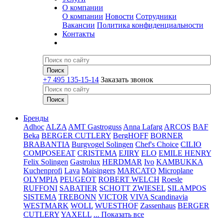
О компании
О компании
Новости
Сотрудники
Вакансии
Политика конфиденциальности
Контакты
+7 495 135-15-14
Заказать звонок
Бренды
Adhoc
ALZA
AMT Gastroguss
Anna Lafarg
ARCOS
BAF
Beka
BERGER CUTLERY
BergHOFF
BORNER
BRABANTIA
Burgvogel Solingen
Chef's Choice
CILIO
COMPOSEEAT
CRISTEMA
EJIRY
ELO
EMILE HENRY
Felix Solingen
Gastrolux
HERDMAR
Ivo
KAMBUKKA
Kuchenprofi
Lava
Maisingers
MARCATO
Microplane
OLYMPIA
PEUGEOT
ROBERT WELCH
Roesle
RUFFONI
SABATIER
SCHOTT ZWIESEL
SILAMPOS
SISTEMA
TREBONN
VICTOR
VIVA Scandinavia
WESTMARK
WOLL
WUESTHOF
Zassenhaus
BERGER
CUTLERY
YAXELL
... Показать все