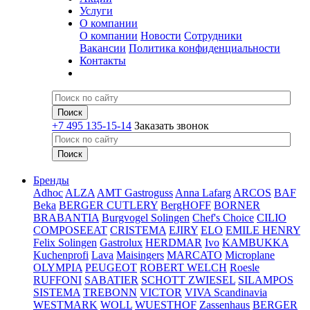
Услуги
О компании
О компании
Новости
Сотрудники
Вакансии
Политика конфиденциальности
Контакты
+7 495 135-15-14
Заказать звонок
Бренды
Adhoc
ALZA
AMT Gastroguss
Anna Lafarg
ARCOS
BAF
Beka
BERGER CUTLERY
BergHOFF
BORNER
BRABANTIA
Burgvogel Solingen
Chef's Choice
CILIO
COMPOSEEAT
CRISTEMA
EJIRY
ELO
EMILE HENRY
Felix Solingen
Gastrolux
HERDMAR
Ivo
KAMBUKKA
Kuchenprofi
Lava
Maisingers
MARCATO
Microplane
OLYMPIA
PEUGEOT
ROBERT WELCH
Roesle
RUFFONI
SABATIER
SCHOTT ZWIESEL
SILAMPOS
SISTEMA
TREBONN
VICTOR
VIVA Scandinavia
WESTMARK
WOLL
WUESTHOF
Zassenhaus
BERGER