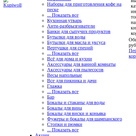
вы
Наборы для приготовления кофе на
ка
песке
и
... Показать все
то
Кухонная утварь
н
Анти-разбрызгиватели
кн
Банки для сыпучих продуктов
ко
Бутылки для воды
Общ
Бутылки для масла и уксуса
руб
Вертушки для специй
Пер
... Показать все
кор
Всё для дома и кухни
Аксессуары для ванной комнаты
Аксессуары для пылесосов
Весы напольные
Все для пикника и дачи
Глажка
... Показать все
Бар
Бокалы и стаканы для воды
Бокалы для вина
Бокалы для виски и коньяка
Фужеры и бокалы для шампанского
Стопки и рюмки
... Показать все
Акции