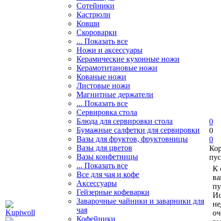
Сотейники
Кастрюли
Ковши
Скороварки
... Показать все
Ножи и аксессуары
Керамические кухонные ножи
Керамотитановые ножи
Кованые ножи
Листовые ножи
Магнитные держатели
... Показать все
Сервировка стола
Блюда для сервировки стола
0
Бумажные салфетки для сервировки
0
Вазы для фруктов, фруктовницы
0
Вазы для цветов
Ко
Вазы конфетницы
пус
... Показать все
К 
Все для чая и кофе
ва
Аксессуары
пу
Гейзерные кофеварки
Ис
Заварочные чайники и заварники для
не
чая
оч
Кофейники