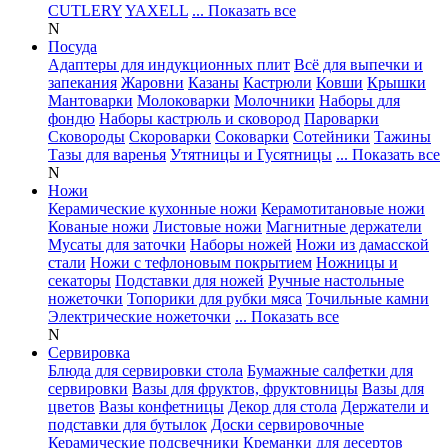
CUTLERY
YAXELL
... Показать все
N
Посуда
Адаптеры для индукционных плит
Всё для выпечки и
запекания
Жаровни
Казаны
Кастрюли
Ковши
Крышки
Мантоварки
Молоковарки
Молочники
Наборы для
фондю
Наборы кастрюль и сковород
Пароварки
Сковороды
Скороварки
Соковарки
Сотейники
Тажины
Тазы для варенья
Утятницы и Гусятницы
... Показать все
N
Ножи
Керамические кухонные ножи
Керамотитановые ножи
Кованые ножи
Листовые ножи
Магнитные держатели
Мусаты для заточки
Наборы ножей
Ножи из дамасской
стали
Ножи с тефлоновым покрытием
Ножницы и
секаторы
Подставки для ножей
Ручные настольные
ножеточки
Топорики для рубки мяса
Точильные камни
Электрические ножеточки
... Показать все
N
Сервировка
Блюда для сервировки стола
Бумажные салфетки для
сервировки
Вазы для фруктов, фруктовницы
Вазы для
цветов
Вазы конфетницы
Декор для стола
Держатели и
подставки для бутылок
Доски сервировочные
Керамические подсвечники
Креманки для десертов