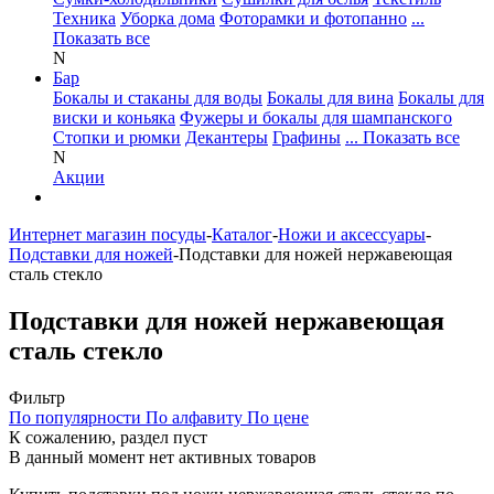
Техника
Уборка дома
Фоторамки и фотопанно
...
Показать все
N
Бар
Бокалы и стаканы для воды
Бокалы для вина
Бокалы для
виски и коньяка
Фужеры и бокалы для шампанского
Стопки и рюмки
Декантеры
Графины
... Показать все
N
Акции
Интернет магазин посуды
-
Каталог
-
Ножи и аксессуары
-
Подставки для ножей
-
Подставки для ножей нержавеющая
сталь стекло
Подставки для ножей нержавеющая
сталь стекло
Фильтр
По популярности
По алфавиту
По цене
К сожалению, раздел пуст
В данный момент нет активных товаров