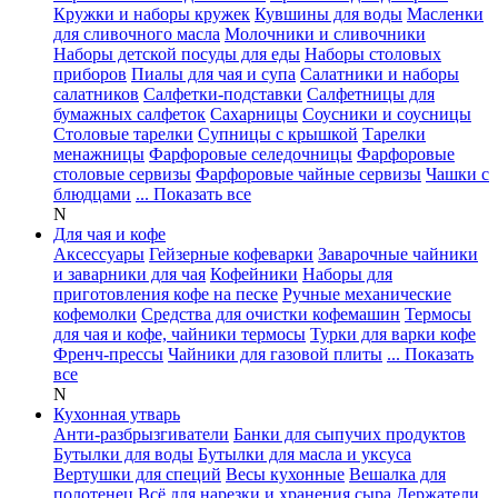
Кружки и наборы кружек
Кувшины для воды
Масленки
для сливочного масла
Молочники и сливочники
Наборы детской посуды для еды
Наборы столовых
приборов
Пиалы для чая и супа
Салатники и наборы
салатников
Салфетки-подставки
Салфетницы для
бумажных салфеток
Сахарницы
Соусники и соусницы
Столовые тарелки
Супницы с крышкой
Тарелки
менажницы
Фарфоровые селедочницы
Фарфоровые
столовые сервизы
Фарфоровые чайные сервизы
Чашки с
блюдцами
... Показать все
N
Для чая и кофе
Аксессуары
Гейзерные кофеварки
Заварочные чайники
и заварники для чая
Кофейники
Наборы для
приготовления кофе на песке
Ручные механические
кофемолки
Средства для очистки кофемашин
Термосы
для чая и кофе, чайники термосы
Турки для варки кофе
Френч-прессы
Чайники для газовой плиты
... Показать
все
N
Кухонная утварь
Анти-разбрызгиватели
Банки для сыпучих продуктов
Бутылки для воды
Бутылки для масла и уксуса
Вертушки для специй
Весы кухонные
Вешалка для
полотенец
Всё для нарезки и хранения сыра
Держатели