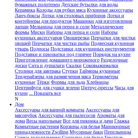
бумажных полотенец
Детские бутылки для воды
Керамика
Колоды для рубки мяса
Кухонные аксессуары
Ланч-боксы
Лотки для столовых приборов
Лотки и
контейнеры для продуктов
Машинки для изготовления
лапши
Мельницы для перца и соли
Металлические
формы
Миски
Наборы для перца и соли
Наборы
кухонных аксессуаров
Овощерезки
Перчатки для чистки
овощей
Перчатки для чистки рыбы
Подвесная кухонная
утварь
Подносы
Подставки для кухонных инструментов
Подставки и прихватки под горячее
Порядок на кухне
Приготовление домашнего мороженого
Разделочные
доски
Сита и дуршлаги
Скалки
Соковыжималки
Столики для завтрака
Ступки
Таймеры кухонные
Тендерайзеры для размягчения мяса
Термометры
кухонные
Тёрки
Формы для льда
Хлебницы
Центрифуги для сушки зелени
Цитрус-прессы
Часы для
кухни
... Показать все
N
Дом
Аксессуары для ванной комнаты
Аксессуары для
мясорубок
Аксессуары для пылесосов
Ароматы для
дома
Весы напольные
Все для пикника и дачи
Глажка
Комнатные растения
Корзины для белья
Маникюрные
принадлежности Zwilling
Мусорные баки
Пепельницы
Сумки-холодильники
Сушилки для белья
Текстиль