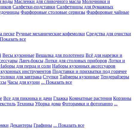
я воды
Масленки для сливочного масла
Молочники и
ников
Салфетки-подставки
Салфетницы для бумажных
едочницы
Фарфоровые столовые сервизы
Фарфоровые чайные
а песке
Ручные механические кофемолки
Средства для очистки
. Показать все
й
Весы кухонные
Вешалка для полотенец
Всё для нарезки и
сессуары
Ланч-боксы
Лотки для столовых приборов
Лотки и
Наборы для перца и соли
Наборы кухонных аксессуаров
 кухонных инструментов
Подставки и прихватки под горячее
толики для завтрака
Ступки
Таймеры кухонные
Тендерайзеры
ссы
Часы для кухни
... Показать все
е
Все для пикника и дачи
Глажка
Комнатные растения
Корзины
екстиль
Техника
Уборка дома
Фоторамки и фотопанно
...
юмки
Декантеры
Графины
... Показать все