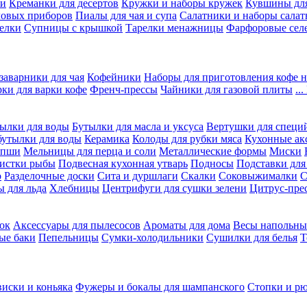
ки
Креманки для десертов
Кружки и наборы кружек
Кувшины дл
ловых приборов
Пиалы для чая и супа
Салатники и наборы салат
елки
Супницы с крышкой
Тарелки менажницы
Фарфоровые сел
заварники для чая
Кофейники
Наборы для приготовления кофе н
рки для варки кофе
Френч-прессы
Чайники для газовой плиты
..
ылки для воды
Бутылки для масла и уксуса
Вертушки для специ
бутылки для воды
Керамика
Колоды для рубки мяса
Кухонные ак
апши
Мельницы для перца и соли
Металлические формы
Миски
чистки рыбы
Подвесная кухонная утварь
Подносы
Подставки для
о
Разделочные доски
Сита и дуршлаги
Скалки
Соковыжималки
С
 для льда
Хлебницы
Центрифуги для сушки зелени
Цитрус-пре
ок
Аксессуары для пылесосов
Ароматы для дома
Весы напольны
ые баки
Пепельницы
Сумки-холодильники
Сушилки для белья
Т
виски и коньяка
Фужеры и бокалы для шампанского
Стопки и р