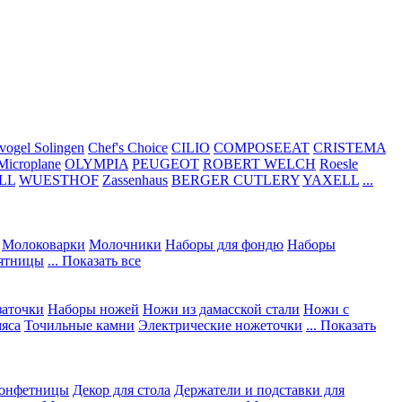
vogel Solingen
Chef's Choice
CILIO
COMPOSEEAT
CRISTEMA
Microplane
OLYMPIA
PEUGEOT
ROBERT WELCH
Roesle
LL
WUESTHOF
Zassenhaus
BERGER CUTLERY
YAXELL
...
Молоковарки
Молочники
Наборы для фондю
Наборы
сятницы
... Показать все
заточки
Наборы ножей
Ножи из дамасской стали
Ножи с
мяса
Точильные камни
Электрические ножеточки
... Показать
конфетницы
Декор для стола
Держатели и подставки для