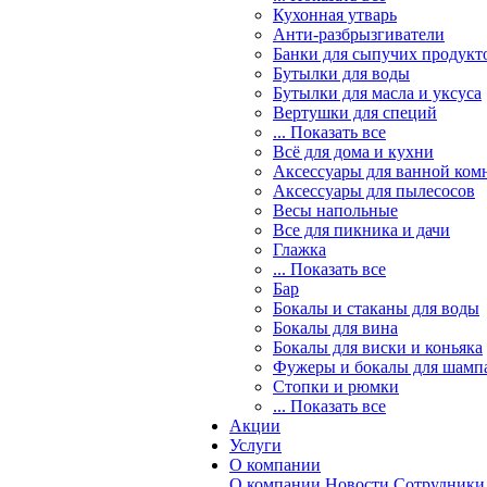
Кухонная утварь
Анти-разбрызгиватели
Банки для сыпучих продукт
Бутылки для воды
Бутылки для масла и уксуса
Вертушки для специй
... Показать все
Всё для дома и кухни
Аксессуары для ванной ком
Аксессуары для пылесосов
Весы напольные
Все для пикника и дачи
Глажка
... Показать все
Бар
Бокалы и стаканы для воды
Бокалы для вина
Бокалы для виски и коньяка
Фужеры и бокалы для шамп
Стопки и рюмки
... Показать все
Акции
Услуги
О компании
О компании
Новости
Сотрудники