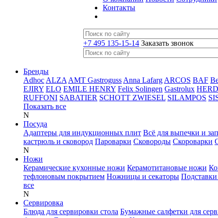
Контакты
+7 495 135-15-14
Заказать звонок
Бренды
Adhoc
ALZA
AMT Gastroguss
Anna Lafarg
ARCOS
BAF
B
EJIRY
ELO
EMILE HENRY
Felix Solingen
Gastrolux
HER
RUFFONI
SABATIER
SCHOTT ZWIESEL
SILAMPOS
SI
Показать все
N
Посуда
Адаптеры для индукционных плит
Всё для выпечки и за
кастрюль и сковород
Пароварки
Сковороды
Скороварки
N
Ножи
Керамические кухонные ножи
Керамотитановые ножи
Ко
тефлоновым покрытием
Ножницы и секаторы
Подставки
все
N
Сервировка
Блюда для сервировки стола
Бумажные салфетки для сер