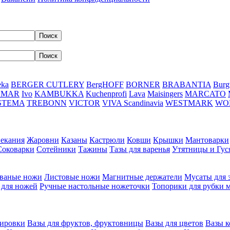
eka
BERGER CUTLERY
BergHOFF
BORNER
BRABANTIA
Burg
DMAR
Ivo
KAMBUKKA
Kuchenprofi
Lava
Maisingers
MARCATO
STEMA
TREBONN
VICTOR
VIVA Scandinavia
WESTMARK
WO
пекания
Жаровни
Казаны
Кастрюли
Ковши
Крышки
Мантоварки
Соковарки
Сотейники
Тажины
Тазы для варенья
Утятницы и Гу
ваные ножи
Листовые ножи
Магнитные держатели
Мусаты для 
 для ножей
Ручные настольные ножеточки
Топорики для рубки 
вировки
Вазы для фруктов, фруктовницы
Вазы для цветов
Вазы 