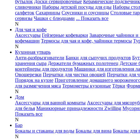
бутылок
Доски сервировочные
Керамические подсвечни
сливочники
Наборы детской посуды для еды
Наборы сто
салфеток
Сахарницы
Соусники и соусницы
Столовые тар
сервизы
Чашки с блюдцами
... Показать все
N
Для чая и кофе
Аксессуары
Гейзерные кофеварки
Заварочные чайники и 
кофемашин
Термосы для чая и кофе, чайники термосы
Ту
N
Кухонная утварь
Анти-разбрызгиватели
Банки для сыпучих продуктов
Бут
хранения сыра
Держатели бумажных полотенец
Детские 
контейнеры для продуктов
Машинки для изготовления л
Овощерезки
Перчатки для чистки овощей
Перчатки для 
Порядок на кухне
Приготовление домашнего мороженог
для размягчения мяса
Термометры кухонные
Тёрки
Формы
N
Дом
Аксессуары для ванной комнаты
Аксессуары для мясоруб
для белья
Маникюрные принадлежности Zwilling
Мусорн
Показать все
N
Бар
Бокалы и стаканы для воды
Бокалы для вина
Бокалы для 
N