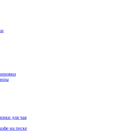
жи
вировки
ницы
ники для чая
офе на песке