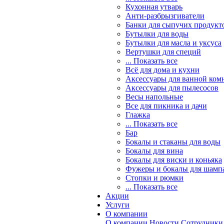
Кухонная утварь
Анти-разбрызгиватели
Банки для сыпучих продукт
Бутылки для воды
Бутылки для масла и уксуса
Вертушки для специй
... Показать все
Всё для дома и кухни
Аксессуары для ванной ком
Аксессуары для пылесосов
Весы напольные
Все для пикника и дачи
Глажка
... Показать все
Бар
Бокалы и стаканы для воды
Бокалы для вина
Бокалы для виски и коньяка
Фужеры и бокалы для шамп
Стопки и рюмки
... Показать все
Акции
Услуги
О компании
О компании
Новости
Сотрудники