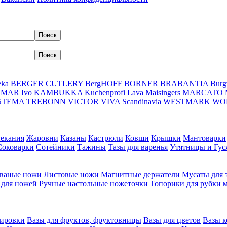
eka
BERGER CUTLERY
BergHOFF
BORNER
BRABANTIA
Burg
DMAR
Ivo
KAMBUKKA
Kuchenprofi
Lava
Maisingers
MARCATO
STEMA
TREBONN
VICTOR
VIVA Scandinavia
WESTMARK
WO
пекания
Жаровни
Казаны
Кастрюли
Ковши
Крышки
Мантоварки
Соковарки
Сотейники
Тажины
Тазы для варенья
Утятницы и Гу
ваные ножи
Листовые ножи
Магнитные держатели
Мусаты для 
 для ножей
Ручные настольные ножеточки
Топорики для рубки 
вировки
Вазы для фруктов, фруктовницы
Вазы для цветов
Вазы 