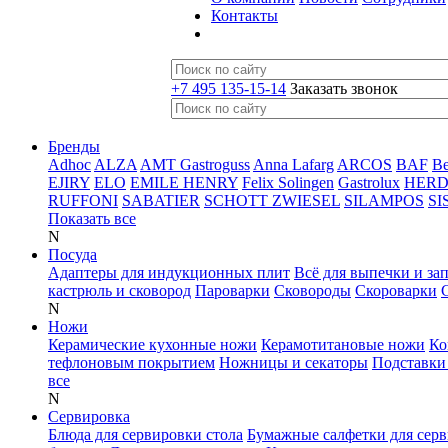
Контакты
+7 495 135-15-14
Заказать звонок
Бренды
Adhoc
ALZA
AMT Gastroguss
Anna Lafarg
ARCOS
BAF
B
EJIRY
ELO
EMILE HENRY
Felix Solingen
Gastrolux
HER
RUFFONI
SABATIER
SCHOTT ZWIESEL
SILAMPOS
SI
Показать все
N
Посуда
Адаптеры для индукционных плит
Всё для выпечки и за
кастрюль и сковород
Пароварки
Сковороды
Скороварки
N
Ножи
Керамические кухонные ножи
Керамотитановые ножи
Ко
тефлоновым покрытием
Ножницы и секаторы
Подставки
все
N
Сервировка
Блюда для сервировки стола
Бумажные салфетки для сер