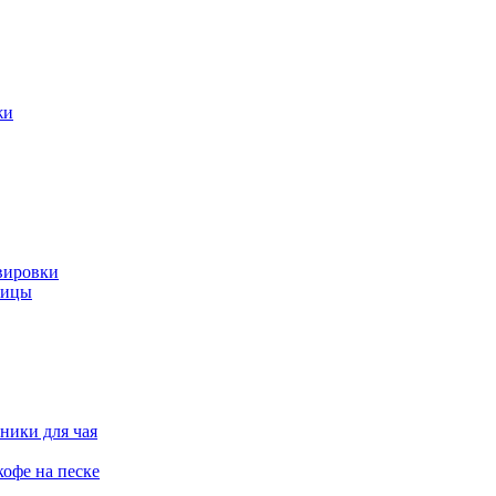
жи
вировки
ницы
ники для чая
офе на песке