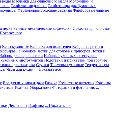
я воды
Масленки для сливочного масла
Молочники и
ников
Салфетки-подставки
Салфетницы для бумажных
едочницы
Фарфоровые столовые сервизы
Фарфоровые чайные
а песке
Ручные механические кофемолки
Средства для очистки
. Показать все
й
Весы кухонные
Вешалка для полотенец
Всё для нарезки и
сессуары
Ланч-боксы
Лотки для столовых приборов
Лотки и
Наборы для перца и соли
Наборы кухонных аксессуаров
 кухонных инструментов
Подставки и прихватки под горячее
толики для завтрака
Ступки
Таймеры кухонные
Тендерайзеры
ссы
Часы для кухни
... Показать все
е
Все для пикника и дачи
Глажка
Комнатные растения
Корзины
екстиль
Техника
Уборка дома
Фоторамки и фотопанно
...
юмки
Декантеры
Графины
... Показать все