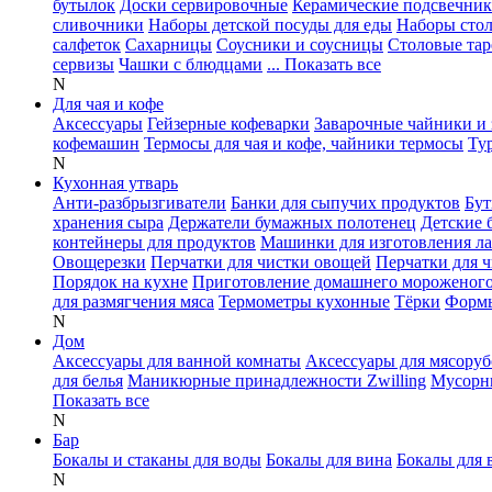
бутылок
Доски сервировочные
Керамические подсвечни
сливочники
Наборы детской посуды для еды
Наборы сто
салфеток
Сахарницы
Соусники и соусницы
Столовые тар
сервизы
Чашки с блюдцами
... Показать все
N
Для чая и кофе
Аксессуары
Гейзерные кофеварки
Заварочные чайники и 
кофемашин
Термосы для чая и кофе, чайники термосы
Ту
N
Кухонная утварь
Анти-разбрызгиватели
Банки для сыпучих продуктов
Бут
хранения сыра
Держатели бумажных полотенец
Детские 
контейнеры для продуктов
Машинки для изготовления л
Овощерезки
Перчатки для чистки овощей
Перчатки для 
Порядок на кухне
Приготовление домашнего мороженог
для размягчения мяса
Термометры кухонные
Тёрки
Формы
N
Дом
Аксессуары для ванной комнаты
Аксессуары для мясоруб
для белья
Маникюрные принадлежности Zwilling
Мусорн
Показать все
N
Бар
Бокалы и стаканы для воды
Бокалы для вина
Бокалы для 
N