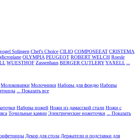
vogel Solingen
Chef's Choice
CILIO
COMPOSEEAT
CRISTEMA
Microplane
OLYMPIA
PEUGEOT
ROBERT WELCH
Roesle
LL
WUESTHOF
Zassenhaus
BERGER CUTLERY
YAXELL
...
Молоковарки
Молочники
Наборы для фондю
Наборы
сятницы
... Показать все
заточки
Наборы ножей
Ножи из дамасской стали
Ножи с
мяса
Точильные камни
Электрические ножеточки
... Показать
конфетницы
Декор для стола
Держатели и подставки для