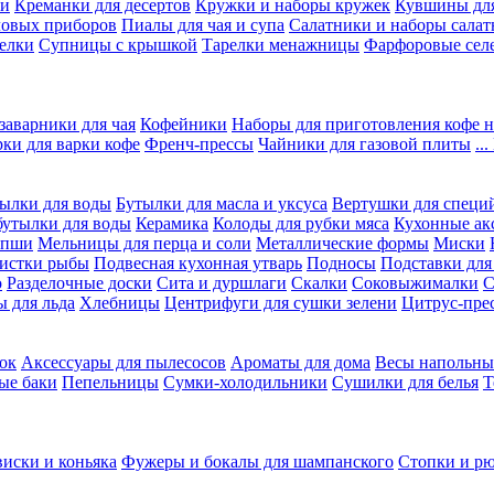
ки
Креманки для десертов
Кружки и наборы кружек
Кувшины дл
ловых приборов
Пиалы для чая и супа
Салатники и наборы салат
елки
Супницы с крышкой
Тарелки менажницы
Фарфоровые сел
заварники для чая
Кофейники
Наборы для приготовления кофе н
рки для варки кофе
Френч-прессы
Чайники для газовой плиты
..
ылки для воды
Бутылки для масла и уксуса
Вертушки для специ
бутылки для воды
Керамика
Колоды для рубки мяса
Кухонные ак
апши
Мельницы для перца и соли
Металлические формы
Миски
чистки рыбы
Подвесная кухонная утварь
Подносы
Подставки для
о
Разделочные доски
Сита и дуршлаги
Скалки
Соковыжималки
С
 для льда
Хлебницы
Центрифуги для сушки зелени
Цитрус-пре
ок
Аксессуары для пылесосов
Ароматы для дома
Весы напольны
ые баки
Пепельницы
Сумки-холодильники
Сушилки для белья
Т
виски и коньяка
Фужеры и бокалы для шампанского
Стопки и р