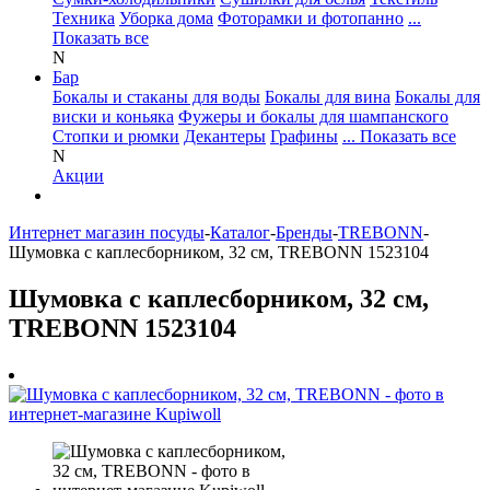
Техника
Уборка дома
Фоторамки и фотопанно
...
Показать все
N
Бар
Бокалы и стаканы для воды
Бокалы для вина
Бокалы для
виски и коньяка
Фужеры и бокалы для шампанского
Стопки и рюмки
Декантеры
Графины
... Показать все
N
Акции
Интернет магазин посуды
-
Каталог
-
Бренды
-
TREBONN
-
Шумовка с каплесборником, 32 см, TREBONN 1523104
Шумовка с каплесборником, 32 см,
TREBONN 1523104