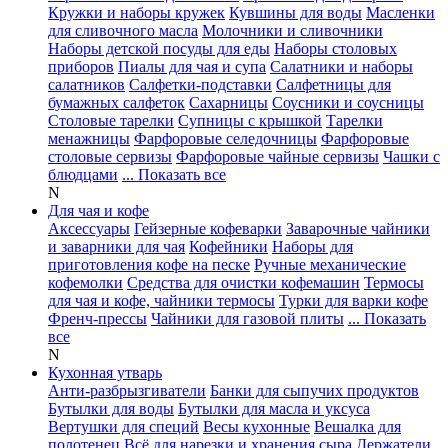
Кружки и наборы кружек
Кувшины для воды
Масленки
для сливочного масла
Молочники и сливочники
Наборы детской посуды для еды
Наборы столовых
приборов
Пиалы для чая и супа
Салатники и наборы
салатников
Салфетки-подставки
Салфетницы для
бумажных салфеток
Сахарницы
Соусники и соусницы
Столовые тарелки
Супницы с крышкой
Тарелки
менажницы
Фарфоровые селедочницы
Фарфоровые
столовые сервизы
Фарфоровые чайные сервизы
Чашки с
блюдцами
... Показать все
N
Для чая и кофе
Аксессуары
Гейзерные кофеварки
Заварочные чайники
и заварники для чая
Кофейники
Наборы для
приготовления кофе на песке
Ручные механические
кофемолки
Средства для очистки кофемашин
Термосы
для чая и кофе, чайники термосы
Турки для варки кофе
Френч-прессы
Чайники для газовой плиты
... Показать
все
N
Кухонная утварь
Анти-разбрызгиватели
Банки для сыпучих продуктов
Бутылки для воды
Бутылки для масла и уксуса
Вертушки для специй
Весы кухонные
Вешалка для
полотенец
Всё для нарезки и хранения сыра
Держатели