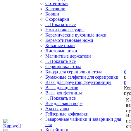
Сотейники
Кастрюли
Ковши
Скороварки
... Показать все
Ножи и аксессуары
Керамические кухонные ножи
Керамотитановые ножи
Кованые ножи
Листовые ножи
Магнитные держатели
... Показать все
Сервировка стола
Блюда для сервировки стола
0
Бумажные салфетки для сервировки
0
Вазы для фруктов, фруктовницы
0
Вазы для цветов
Ко
Вазы конфетницы
пус
... Показать все
К 
Все для чая и кофе
ва
Аксессуары
пу
Гейзерные кофеварки
Ис
Заварочные чайники и заварники для
не
чая
оч
Кофейники