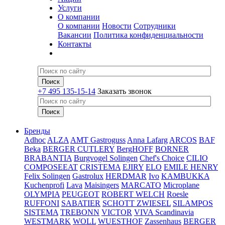
Услуги
О компании
О компании
Новости
Сотрудники
Вакансии
Политика конфиденциальности
Контакты
+7 495 135-15-14
Заказать звонок
Бренды
Adhoc
ALZA
AMT Gastroguss
Anna Lafarg
ARCOS
BAF
Beka
BERGER CUTLERY
BergHOFF
BORNER
BRABANTIA
Burgvogel Solingen
Chef's Choice
CILIO
COMPOSEEAT
CRISTEMA
EJIRY
ELO
EMILE HENRY
Felix Solingen
Gastrolux
HERDMAR
Ivo
KAMBUKKA
Kuchenprofi
Lava
Maisingers
MARCATO
Microplane
OLYMPIA
PEUGEOT
ROBERT WELCH
Roesle
RUFFONI
SABATIER
SCHOTT ZWIESEL
SILAMPOS
SISTEMA
TREBONN
VICTOR
VIVA Scandinavia
WESTMARK
WOLL
WUESTHOF
Zassenhaus
BERGER