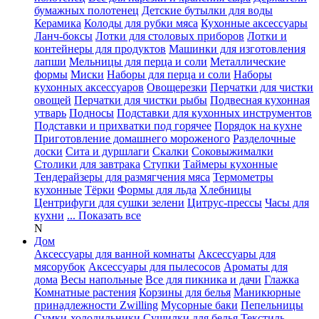
бумажных полотенец
Детские бутылки для воды
Керамика
Колоды для рубки мяса
Кухонные аксессуары
Ланч-боксы
Лотки для столовых приборов
Лотки и
контейнеры для продуктов
Машинки для изготовления
лапши
Мельницы для перца и соли
Металлические
формы
Миски
Наборы для перца и соли
Наборы
кухонных аксессуаров
Овощерезки
Перчатки для чистки
овощей
Перчатки для чистки рыбы
Подвесная кухонная
утварь
Подносы
Подставки для кухонных инструментов
Подставки и прихватки под горячее
Порядок на кухне
Приготовление домашнего мороженого
Разделочные
доски
Сита и дуршлаги
Скалки
Соковыжималки
Столики для завтрака
Ступки
Таймеры кухонные
Тендерайзеры для размягчения мяса
Термометры
кухонные
Тёрки
Формы для льда
Хлебницы
Центрифуги для сушки зелени
Цитрус-прессы
Часы для
кухни
... Показать все
N
Дом
Аксессуары для ванной комнаты
Аксессуары для
мясорубок
Аксессуары для пылесосов
Ароматы для
дома
Весы напольные
Все для пикника и дачи
Глажка
Комнатные растения
Корзины для белья
Маникюрные
принадлежности Zwilling
Мусорные баки
Пепельницы
Сумки-холодильники
Сушилки для белья
Текстиль