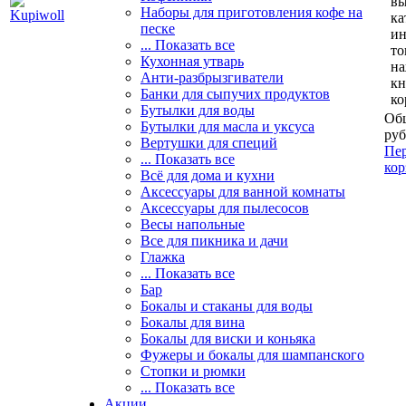
вы
Наборы для приготовления кофе на
ка
песке
и
... Показать все
то
Кухонная утварь
н
Анти-разбрызгиватели
кн
Банки для сыпучих продуктов
ко
Бутылки для воды
Общ
Бутылки для масла и уксуса
руб
Вертушки для специй
Пер
... Показать все
кор
Всё для дома и кухни
Аксессуары для ванной комнаты
Аксессуары для пылесосов
Весы напольные
Все для пикника и дачи
Глажка
... Показать все
Бар
Бокалы и стаканы для воды
Бокалы для вина
Бокалы для виски и коньяка
Фужеры и бокалы для шампанского
Стопки и рюмки
... Показать все
Акции