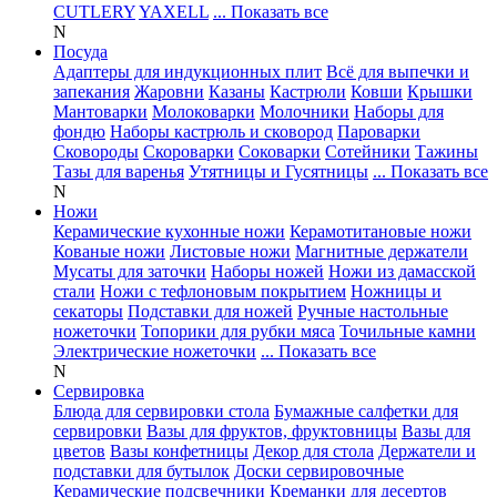
CUTLERY
YAXELL
... Показать все
N
Посуда
Адаптеры для индукционных плит
Всё для выпечки и
запекания
Жаровни
Казаны
Кастрюли
Ковши
Крышки
Мантоварки
Молоковарки
Молочники
Наборы для
фондю
Наборы кастрюль и сковород
Пароварки
Сковороды
Скороварки
Соковарки
Сотейники
Тажины
Тазы для варенья
Утятницы и Гусятницы
... Показать все
N
Ножи
Керамические кухонные ножи
Керамотитановые ножи
Кованые ножи
Листовые ножи
Магнитные держатели
Мусаты для заточки
Наборы ножей
Ножи из дамасской
стали
Ножи с тефлоновым покрытием
Ножницы и
секаторы
Подставки для ножей
Ручные настольные
ножеточки
Топорики для рубки мяса
Точильные камни
Электрические ножеточки
... Показать все
N
Сервировка
Блюда для сервировки стола
Бумажные салфетки для
сервировки
Вазы для фруктов, фруктовницы
Вазы для
цветов
Вазы конфетницы
Декор для стола
Держатели и
подставки для бутылок
Доски сервировочные
Керамические подсвечники
Креманки для десертов