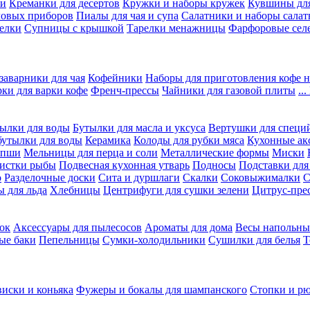
ки
Креманки для десертов
Кружки и наборы кружек
Кувшины дл
ловых приборов
Пиалы для чая и супа
Салатники и наборы салат
елки
Супницы с крышкой
Тарелки менажницы
Фарфоровые сел
заварники для чая
Кофейники
Наборы для приготовления кофе н
рки для варки кофе
Френч-прессы
Чайники для газовой плиты
..
ылки для воды
Бутылки для масла и уксуса
Вертушки для специ
бутылки для воды
Керамика
Колоды для рубки мяса
Кухонные ак
апши
Мельницы для перца и соли
Металлические формы
Миски
чистки рыбы
Подвесная кухонная утварь
Подносы
Подставки для
о
Разделочные доски
Сита и дуршлаги
Скалки
Соковыжималки
С
 для льда
Хлебницы
Центрифуги для сушки зелени
Цитрус-пре
ок
Аксессуары для пылесосов
Ароматы для дома
Весы напольны
ые баки
Пепельницы
Сумки-холодильники
Сушилки для белья
Т
виски и коньяка
Фужеры и бокалы для шампанского
Стопки и р