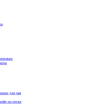
жи
вировки
ницы
ники для чая
офе на песке