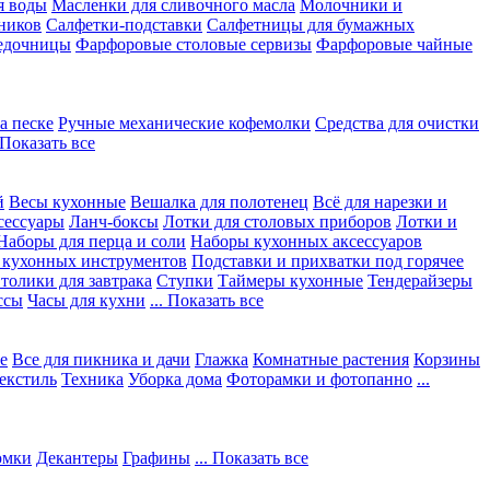
я воды
Масленки для сливочного масла
Молочники и
ников
Салфетки-подставки
Салфетницы для бумажных
едочницы
Фарфоровые столовые сервизы
Фарфоровые чайные
а песке
Ручные механические кофемолки
Средства для очистки
. Показать все
й
Весы кухонные
Вешалка для полотенец
Всё для нарезки и
сессуары
Ланч-боксы
Лотки для столовых приборов
Лотки и
Наборы для перца и соли
Наборы кухонных аксессуаров
 кухонных инструментов
Подставки и прихватки под горячее
толики для завтрака
Ступки
Таймеры кухонные
Тендерайзеры
ссы
Часы для кухни
... Показать все
е
Все для пикника и дачи
Глажка
Комнатные растения
Корзины
екстиль
Техника
Уборка дома
Фоторамки и фотопанно
...
юмки
Декантеры
Графины
... Показать все