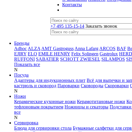
Контакты
+7 495 135-15-14
Заказать звонок
Бренды
Adhoc
ALZA
AMT Gastroguss
Anna Lafarg
ARCOS
BAF
B
EJIRY
ELO
EMILE HENRY
Felix Solingen
Gastrolux
HER
RUFFONI
SABATIER
SCHOTT ZWIESEL
SILAMPOS
SI
Показать все
N
Посуда
Адаптеры для индукционных плит
Всё для выпечки и за
кастрюль и сковород
Пароварки
Сковороды
Скороварки
N
Ножи
Керамические кухонные ножи
Керамотитановые ножи
Ко
тефлоновым покрытием
Ножницы и секаторы
Подставки
все
N
Сервировка
Блюда для сервировки стола
Бумажные салфетки для сер