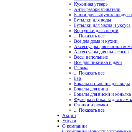
Кухонная утварь
Анти-разбрызгиватели
Банки для сыпучих продукт
Бутылки для воды
Бутылки для масла и уксуса
Вертушки для специй
... Показать все
Всё для дома и кухни
Аксессуары для ванной ком
Аксессуары для пылесосов
Весы напольные
Все для пикника и дачи
Глажка
... Показать все
Бар
Бокалы и стаканы для воды
Бокалы для вина
Бокалы для виски и коньяка
Фужеры и бокалы для шамп
Стопки и рюмки
... Показать все
Акции
Услуги
О компании
О компании
Новости
Сотрудники