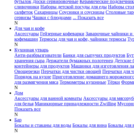
бутылок
Доски сервировочные
Керамические подсвечни
сливочники
Наборы детской посуды для еды
Наборы сто
салфеток
Сахарницы
Соусники и соусницы
Столовые тар
сервизы
Чашки с блюдцами
... Показать все
N
Для чая и кофе
Аксессуары
Гейзерные кофеварки
Заварочные чайники и 
кофемашин
Термосы для чая и кофе, чайники термосы
Ту
N
Кухонная утварь
Анти-разбрызгиватели
Банки для сыпучих продуктов
Бут
хранения сыра
Держатели бумажных полотенец
Детские 
контейнеры для продуктов
Машинки для изготовления л
Овощерезки
Перчатки для чистки овощей
Перчатки для 
Порядок на кухне
Приготовление домашнего мороженог
для размягчения мяса
Термометры кухонные
Тёрки
Формы
N
Дом
Аксессуары для ванной комнаты
Аксессуары для мясоруб
для белья
Маникюрные принадлежности Zwilling
Мусорн
Показать все
N
Бар
Бокалы и стаканы для воды
Бокалы для вина
Бокалы для 
N