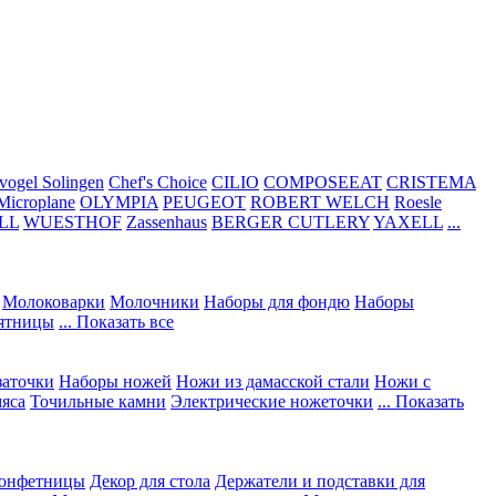
vogel Solingen
Chef's Choice
CILIO
COMPOSEEAT
CRISTEMA
Microplane
OLYMPIA
PEUGEOT
ROBERT WELCH
Roesle
LL
WUESTHOF
Zassenhaus
BERGER CUTLERY
YAXELL
...
Молоковарки
Молочники
Наборы для фондю
Наборы
сятницы
... Показать все
заточки
Наборы ножей
Ножи из дамасской стали
Ножи с
мяса
Точильные камни
Электрические ножеточки
... Показать
конфетницы
Декор для стола
Держатели и подставки для