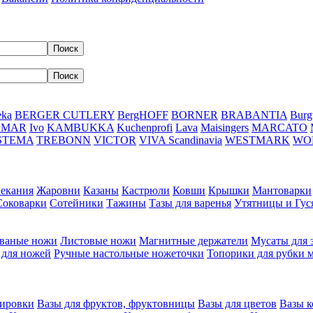
eka
BERGER CUTLERY
BergHOFF
BORNER
BRABANTIA
Burg
DMAR
Ivo
KAMBUKKA
Kuchenprofi
Lava
Maisingers
MARCATO
STEMA
TREBONN
VICTOR
VIVA Scandinavia
WESTMARK
WO
пекания
Жаровни
Казаны
Кастрюли
Ковши
Крышки
Мантоварки
Соковарки
Сотейники
Тажины
Тазы для варенья
Утятницы и Гу
ваные ножи
Листовые ножи
Магнитные держатели
Мусаты для 
 для ножей
Ручные настольные ножеточки
Топорики для рубки 
вировки
Вазы для фруктов, фруктовницы
Вазы для цветов
Вазы 